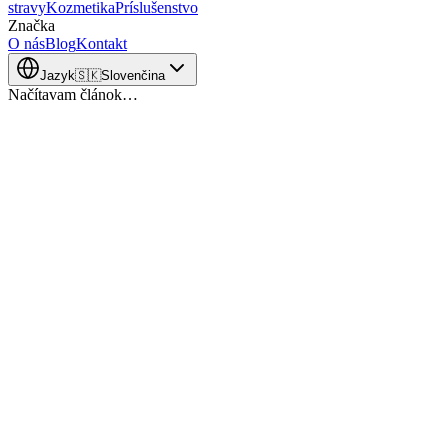
stravy
Kozmetika
Príslušenstvo
Značka
O nás
Blog
Kontakt
Jazyk
🇸🇰
Slovenčina
Načítavam článok…