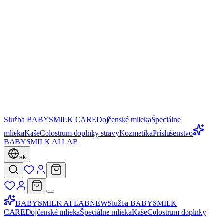
Služba BABYSMILK CARE
Dojčenské mlieka
Špeciálne
mlieka
Kaše
Colostrum doplnky stravy
Kozmetika
Príslušenstvo
BABYSMILK AI LAB
sk
BABYSMILK AI LAB
NEW
Služba BABYSMILK
CARE
Dojčenské mlieka
Špeciálne mlieka
Kaše
Colostrum doplnky