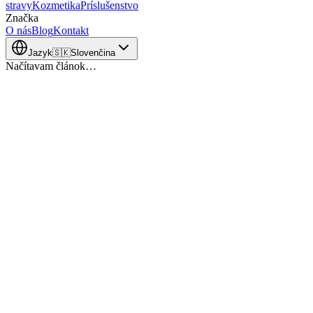
stravy
Kozmetika
Príslušenstvo
Značka
O nás
Blog
Kontakt
Jazyk
🇸🇰
Slovenčina
Načítavam článok…