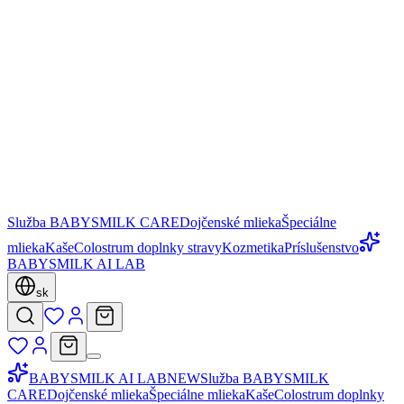
Služba BABYSMILK CARE
Dojčenské mlieka
Špeciálne
mlieka
Kaše
Colostrum doplnky stravy
Kozmetika
Príslušenstvo
BABYSMILK AI LAB
sk
BABYSMILK AI LAB
NEW
Služba BABYSMILK
CARE
Dojčenské mlieka
Špeciálne mlieka
Kaše
Colostrum doplnky