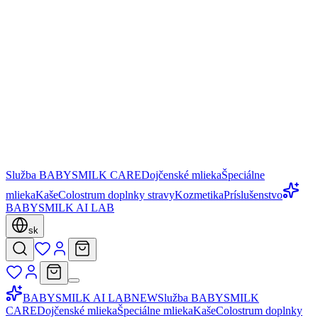
Služba BABYSMILK CARE
Dojčenské mlieka
Špeciálne
mlieka
Kaše
Colostrum doplnky stravy
Kozmetika
Príslušenstvo
BABYSMILK AI LAB
sk
BABYSMILK AI LAB
NEW
Služba BABYSMILK
CARE
Dojčenské mlieka
Špeciálne mlieka
Kaše
Colostrum doplnky