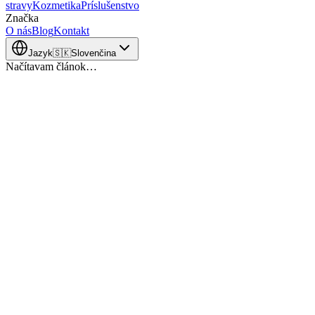
stravy
Kozmetika
Príslušenstvo
Značka
O nás
Blog
Kontakt
Jazyk
🇸🇰
Slovenčina
Načítavam článok…