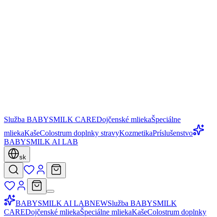
Služba BABYSMILK CARE
Dojčenské mlieka
Špeciálne
mlieka
Kaše
Colostrum doplnky stravy
Kozmetika
Príslušenstvo
BABYSMILK AI LAB
sk
BABYSMILK AI LAB
NEW
Služba BABYSMILK
CARE
Dojčenské mlieka
Špeciálne mlieka
Kaše
Colostrum doplnky