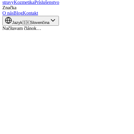
stravy
Kozmetika
Príslušenstvo
Značka
O nás
Blog
Kontakt
Jazyk
🇸🇰
Slovenčina
Načítavam článok…