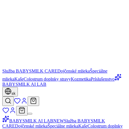
Služba BABYSMILK CARE
Dojčenské mlieka
Špeciálne
mlieka
Kaše
Colostrum doplnky stravy
Kozmetika
Príslušenstvo
BABYSMILK AI LAB
sk
BABYSMILK AI LAB
NEW
Služba BABYSMILK
CARE
Dojčenské mlieka
Špeciálne mlieka
Kaše
Colostrum doplnky