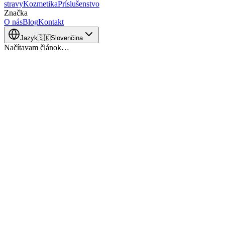
stravy
Kozmetika
Príslušenstvo
Značka
O nás
Blog
Kontakt
Jazyk
🇸🇰
Slovenčina
Načítavam článok…