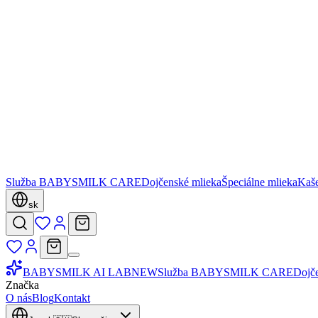
Služba BABYSMILK CARE
Dojčenské mlieka
Špeciálne mlieka
Kaš
sk
BABYSMILK AI LAB
NEW
Služba BABYSMILK CARE
Dojč
Značka
O nás
Blog
Kontakt