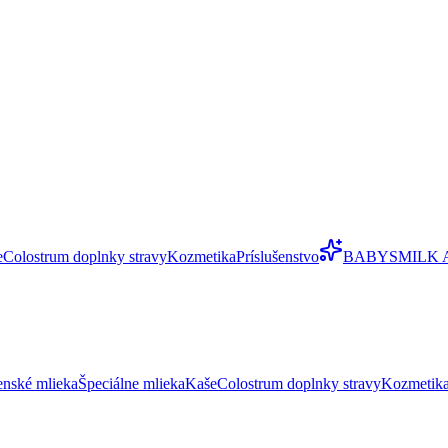
e
Colostrum doplnky stravy
Kozmetika
Príslušenstvo
BABYSMILK 
enské mlieka
Špeciálne mlieka
Kaše
Colostrum doplnky stravy
Kozmetik