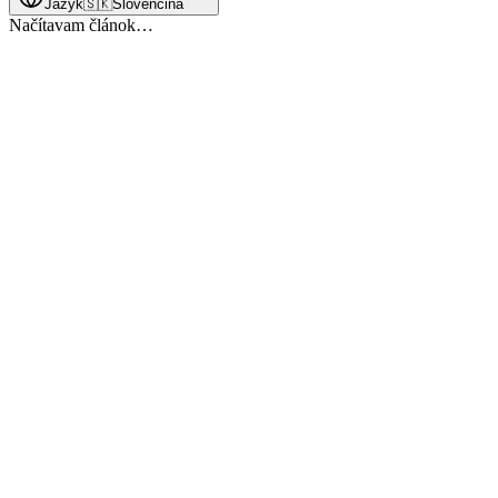
Jazyk
🇸🇰
Slovenčina
Načítavam článok…