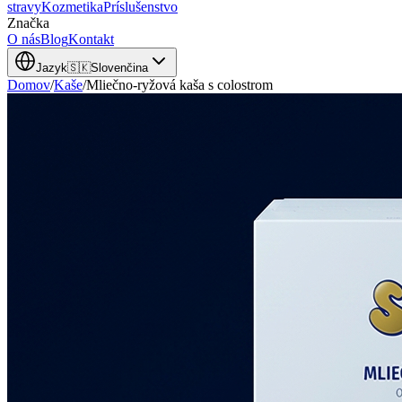
stravy
Kozmetika
Príslušenstvo
Značka
O nás
Blog
Kontakt
Jazyk
🇸🇰
Slovenčina
Domov
/
Kaše
/
Mliečno-ryžová kaša s colostrom