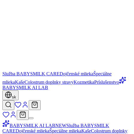
Služba BABYSMILK CARE
Dojčenské mlieka
Špeciálne
mlieka
Kaše
Colostrum doplnky stravy
Kozmetika
Príslušenstvo
BABYSMILK AI LAB
sk
BABYSMILK AI LAB
NEW
Služba BABYSMILK
CARE
Dojčenské mlieka
Špeciálne mlieka
Kaše
Colostrum doplnky