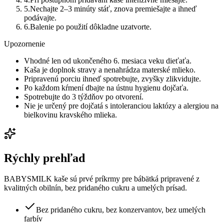
5
.
Nechajte 2–3 minúty stáť, znova premiešajte a ihneď
podávajte.
6
.
Balenie po použití dôkladne uzatvorte.
Upozornenie
Vhodné len od ukončeného 6. mesiaca veku dieťaťa.
Kaša je doplnok stravy a nenahrádza materské mlieko.
Pripravenú porciu ihneď spotrebujte, zvyšky zlikvidujte.
Po každom kŕmení dbajte na ústnu hygienu dojčaťa.
Spotrebujte do 3 týždňov po otvorení.
Nie je určený pre dojčatá s intoleranciou laktózy a alergiou na
bielkovinu kravského mlieka.
Rýchly prehľad
BABYSMILK kaše sú prvé príkrmy pre bábätká pripravené z
kvalitných obilnín, bez pridaného cukru a umelých prísad.
Bez pridaného cukru, bez konzervantov, bez umelých
farbív