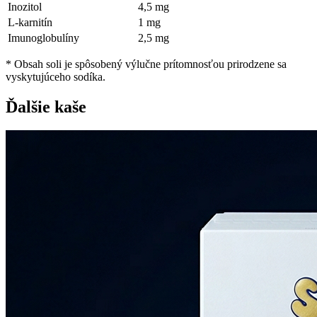
Inozitol
4,5 mg
L-karnitín
1 mg
Imunoglobulíny
2,5 mg
* Obsah soli je spôsobený výlučne prítomnosťou prirodzene sa
vyskytujúceho sodíka.
Ďalšie kaše