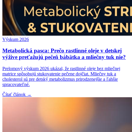
Výskum 2026
Metabolická pasca: Prečo rastlinné oleje v detskej
výžive preťažujú pečeň bábätka a mliečny tuk nie?
Prelomový výskum 2026 ukázal, že rastlinné oleje bez mliečnej
matrice spôsobujú stukovatenie pečene dojčiat. Mliečny tuk a
cholesterol sú pre detský metabolizmus prirodzenejšie a ľahšie
spracovateľné.
Čítať článok →