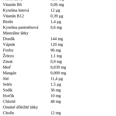
Vitamín B6
0,06 mg
Kyselina listová
12 µg
Vitamín B12
0,39 µg
Biotín
1,4 µg
Kyselina pantoténová
0,6 mg
Minerálne látky
Draslík
144 mg
Vápnik
120 mg
Fosfor
96 mg
Železo
1,1 mg
Zinok
0,9 mg
Meď
0,039 mg
Mangán
0,009 mg
Jód
11,4 µg
Selén
1,5 µg
Sodík
36 mg
Horčík
10 mg
Chlorid
48 mg
Ostatné dôležité látky
Cholín
12 mg