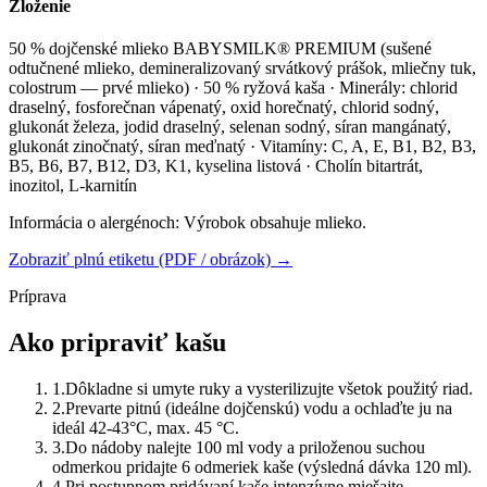
Zloženie
50 % dojčenské mlieko BABYSMILK® PREMIUM (sušené
odtučnené mlieko, demineralizovaný srvátkový prášok, mliečny tuk,
colostrum — prvé mlieko) · 50 % ryžová kaša · Minerály: chlorid
draselný, fosforečnan vápenatý, oxid horečnatý, chlorid sodný,
glukonát železa, jodid draselný, selenan sodný, síran mangánatý,
glukonát zinočnatý, síran meďnatý · Vitamíny: C, A, E, B1, B2, B3,
B5, B6, B7, B12, D3, K1, kyselina listová · Cholín bitartrát,
inozitol, L-karnitín
Informácia o alergénoch:
Výrobok obsahuje mlieko.
Zobraziť plnú etiketu (PDF / obrázok) →
Príprava
Ako pripraviť kašu
1
.
Dôkladne si umyte ruky a vysterilizujte všetok použitý riad.
2
.
Prevarte pitnú (ideálne dojčenskú) vodu a ochlaďte ju na
ideál 42-43°C, max. 45 °C.
3
.
Do nádoby nalejte 100 ml vody a priloženou suchou
odmerkou pridajte 6 odmeriek kaše (výsledná dávka 120 ml).
4
.
Pri postupnom pridávaní kaše intenzívne miešajte.