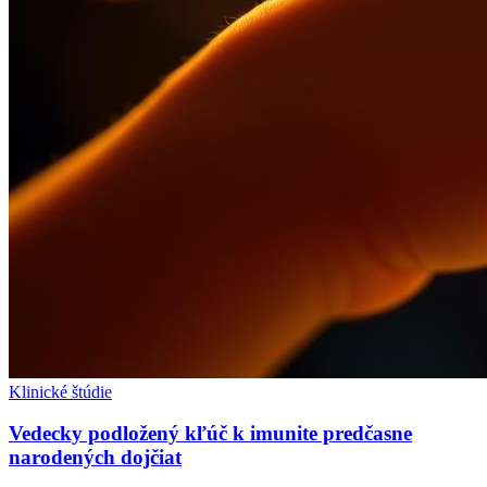
Klinické štúdie
Vedecky podložený kľúč k imunite predčasne
narodených dojčiat