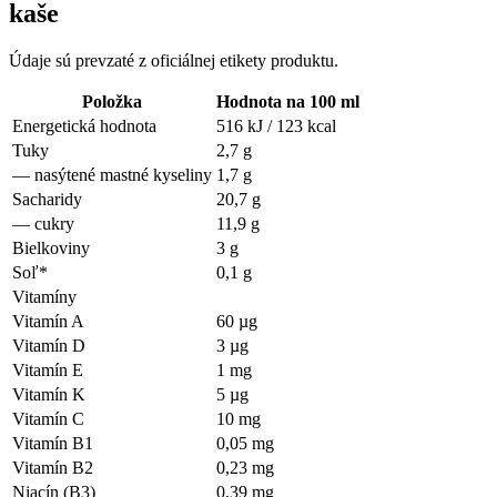
kaše
Údaje sú prevzaté z oficiálnej etikety produktu.
Položka
Hodnota na 100 ml
Energetická hodnota
516 kJ / 123 kcal
Tuky
2,7 g
—
nasýtené mastné kyseliny
1,7 g
Sacharidy
20,7 g
—
cukry
11,9 g
Bielkoviny
3 g
Soľ*
0,1 g
Vitamíny
Vitamín A
60 µg
Vitamín D
3 µg
Vitamín E
1 mg
Vitamín K
5 µg
Vitamín C
10 mg
Vitamín B1
0,05 mg
Vitamín B2
0,23 mg
Niacín (B3)
0,39 mg