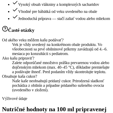
Vysoký obsah vlákniny a komplexných sacharidov
Vhodné pre bábätká od veku uvedeného na obale
Jednoduchá príprava — stačí zaliať vodou alebo mliekom
Časté otázky
Od akého veku môžem kašu podávať?
Vek je vždy uvedený na konkrétnom obale produktu. Vo
všeobecnosti sa prvé obilninové príkrmy zavádzajú od 4.–6.
mesiaca po konzultácii s pediatrom.
Ako kašu pripraviť?
Zalete odporúčané množstvo prášku prevarenou vodou alebo
dojčenským mliekom (max. 40–45 °C), dôkladne premiešajte
a podávajte ihneď. Pred podaním vždy skontrolujte teplotu.
Obsahuje kaša cukor?
Naše kaše neobsahujú pridaný cukor. Prirodzená sladkosť
pochádza z obilnín a prípadne pridaného sušeného ovocia
(uvedeného v zložení).
Výživové údaje
Nutričné hodnoty na 100 ml pripravenej