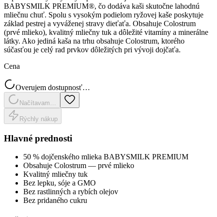
BABYSMILK PREMIUM®, čo dodáva kaši skutočne lahodnú
mliečnu chuť. Spolu s vysokým podielom ryžovej kaše poskytuje
základ pestrej a vyváženej stravy dieťaťa. Obsahuje Colostrum
(prvé mlieko), kvalitný mliečny tuk a dôležité vitamíny a minerálne
látky. Ako jediná kaša na trhu obsahuje Colostrum, ktorého
súčasťou je celý rad prvkov dôležitých pri vývoji dojčaťa.
Cena
Overujem dostupnosť…
Načítavam…
Rýchly nákup
Hlavné prednosti
50 % dojčenského mlieka BABYSMILK PREMIUM
Obsahuje Colostrum — prvé mlieko
Kvalitný mliečny tuk
Bez lepku, sóje a GMO
Bez rastlinných a rybích olejov
Bez pridaného cukru