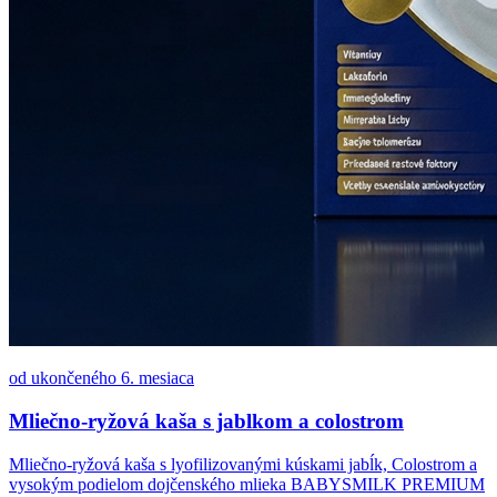
od ukončeného 6. mesiaca
Mliečno-ryžová kaša s jablkom a colostrom
Mliečno-ryžová kaša s lyofilizovanými kúskami jabĺk, Colostrom a
vysokým podielom dojčenského mlieka BABYSMILK PREMIUM