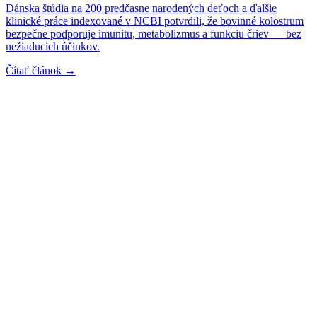
Dánska štúdia na 200 predčasne narodených deťoch a ďalšie
klinické práce indexované v NCBI potvrdili, že bovinné kolostrum
bezpečne podporuje imunitu, metabolizmus a funkciu čriev — bez
nežiaducich účinkov.
Čítať článok →