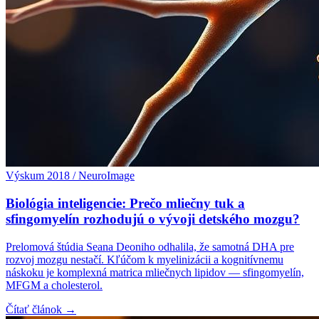
Výskum 2018 / NeuroImage
Biológia inteligencie: Prečo mliečny tuk a
sfingomyelín rozhodujú o vývoji detského mozgu?
Prelomová štúdia Seana Deoniho odhalila, že samotná DHA pre
rozvoj mozgu nestačí. Kľúčom k myelinizácii a kognitívnemu
náskoku je komplexná matrica mliečnych lipidov — sfingomyelín,
MFGM a cholesterol.
Čítať článok →