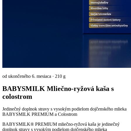
od ukončeného 6. mesiaca
·
210 g
BABYSMILK Mliečno-ryžová kaša s
colostrom
Jedinečný doplnok stravy s vysokým podielom dojčenského mlieka
BABYSMILK PREMIUM a Colostrom
BABYSMILK® PREMIUM mliečno-ryžová kaša je jedinečný
doplnok stravy s vysokým podielom dojčenského mlieka