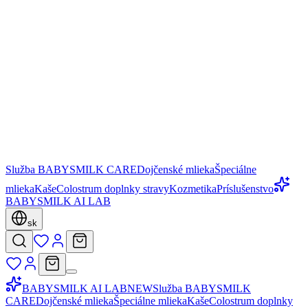
Služba BABYSMILK CARE
Dojčenské mlieka
Špeciálne
mlieka
Kaše
Colostrum doplnky stravy
Kozmetika
Príslušenstvo
BABYSMILK AI LAB
sk
BABYSMILK AI LAB
NEW
Služba BABYSMILK
CARE
Dojčenské mlieka
Špeciálne mlieka
Kaše
Colostrum doplnky