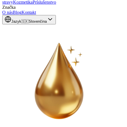
stravy
Kozmetika
Príslušenstvo
Značka
O nás
Blog
Kontakt
Jazyk
🇸🇰
Slovenčina