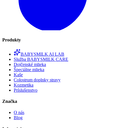
Produkty
BABYSMILK AI LAB
Služba BABYSMILK CARE
Dojčenské mlieka
Špeciálne mlieka
Kaše
Colostrum doplnky stravy
Kozmetika
Príslušenstvo
Značka
O nás
Blog