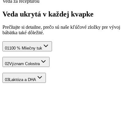
Veda za receptúrou
Veda ukrytá v každej kvapke
Prečítajte si detailne, prečo sú naše kľúčové zložky pre vývoj
bábätka také dôležité.
01
100 % Mliečny tuk
02
Význam Colostra
03
Laktóza a DHA