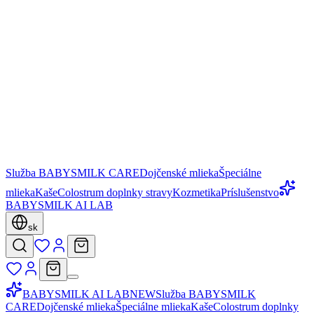
Služba BABYSMILK CARE
Dojčenské mlieka
Špeciálne
mlieka
Kaše
Colostrum doplnky stravy
Kozmetika
Príslušenstvo
BABYSMILK AI LAB
sk
BABYSMILK AI LAB
NEW
Služba BABYSMILK
CARE
Dojčenské mlieka
Špeciálne mlieka
Kaše
Colostrum doplnky