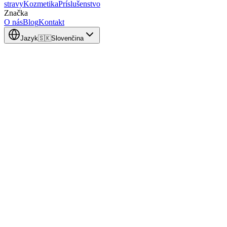
stravy
Kozmetika
Príslušenstvo
Značka
O nás
Blog
Kontakt
Jazyk
🇸🇰
Slovenčina