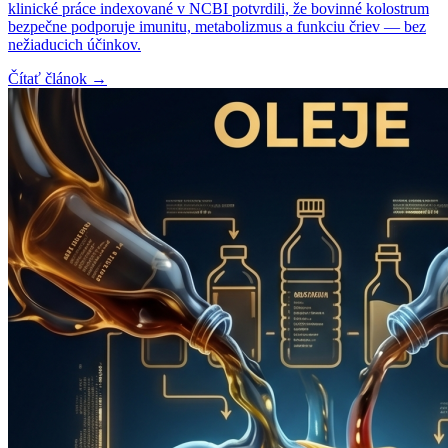
klinické práce indexované v NCBI potvrdili, že bovinné kolostrum
bezpečne podporuje imunitu, metabolizmus a funkciu čriev — bez
nežiaducich účinkov.
Čítať článok →