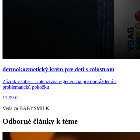
dermokozmetický krém pre deti s colostrom
Zázrak v tube — intenzívna regenerácia pre podráždenú a
problematickú pokožku
13,99 €
Veda za BABYSMILK
Odborné články k téme