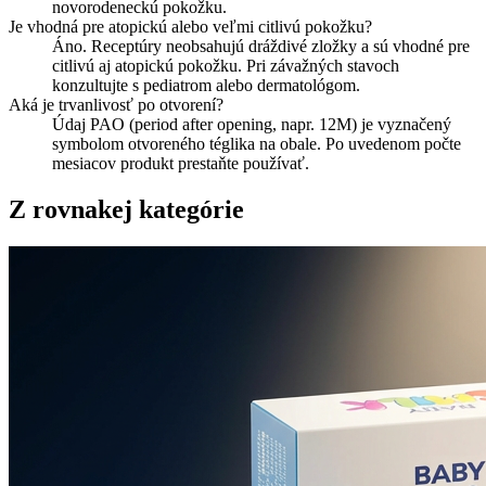
novorodeneckú pokožku.
Je vhodná pre atopickú alebo veľmi citlivú pokožku?
Áno. Receptúry neobsahujú dráždivé zložky a sú vhodné pre
citlivú aj atopickú pokožku. Pri závažných stavoch
konzultujte s pediatrom alebo dermatológom.
Aká je trvanlivosť po otvorení?
Údaj PAO (period after opening, napr. 12M) je vyznačený
symbolom otvoreného téglika na obale. Po uvedenom počte
mesiacov produkt prestaňte používať.
Z rovnakej kategórie