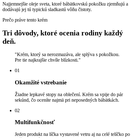
Najjemnejšie oleje sveta, ktoré bábätkovskú pokožku zjemňujú a
dodávajú jej tú typickú sladkastú vôňu čistoty.
Prečo práve tento krém
Tri dôvody, ktoré ocenia rodiny každý
deň.
"
Krém, ktorý sa nerozmazáva, ale splýva s pokožkou.
Pre tie najkrajšie chvíle blízkosti.
"
01
Okamžité vstrebanie
Žiadne lepkavé stopy na oblečení. Krém sa vpije do pár
sekúnd, čo oceníte najmä pri neposedných bábätkách.
02
Multifunkčnosť
Jeden produkt na líčka vystavené vetru aj na celé telíčko po