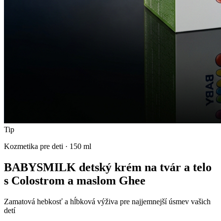
Tip
Kozmetika pre deti
·
150 ml
BABYSMILK detský krém na tvár a telo
s Colostrom a maslom Ghee
Zamatová hebkosť a hĺbková výživa pre najjemnejší úsmev vašich
detí