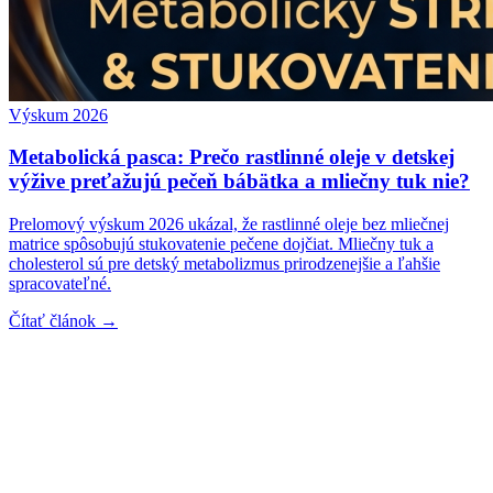
Výskum 2026
Metabolická pasca: Prečo rastlinné oleje v detskej
výžive preťažujú pečeň bábätka a mliečny tuk nie?
Prelomový výskum 2026 ukázal, že rastlinné oleje bez mliečnej
matrice spôsobujú stukovatenie pečene dojčiat. Mliečny tuk a
cholesterol sú pre detský metabolizmus prirodzenejšie a ľahšie
spracovateľné.
Čítať článok →