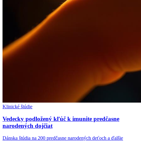
Klinické štúdie
Vedecky podložený kľúč k imunite predčasne
narodených dojčiat
Dánska štúdia na 200 predčasne narodených deťoch a ďalšie