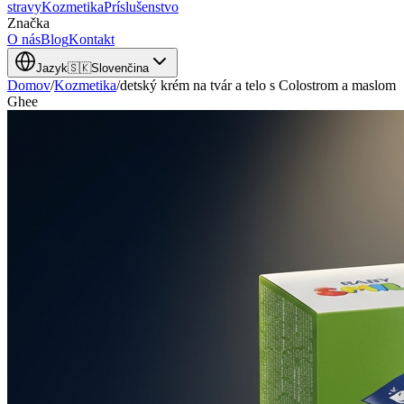
stravy
Kozmetika
Príslušenstvo
Značka
O nás
Blog
Kontakt
Jazyk
🇸🇰
Slovenčina
Domov
/
Kozmetika
/
detský krém na tvár a telo s Colostrom a maslom
Ghee