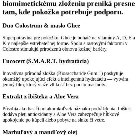
biomimetickému zloženiu preniká presne
tam, kde pokožka potrebuje podporu.
Duo Colostrum & maslo Ghee
Superpotravina pre pokožku. Ghee je bohaté na vitamíny A, D, E a
K v najlepšie vstrebateľnej forme. Spolu s rastovými faktormi v
Colostre stimulujú prirodzenú obnovu kožnej bariéry.
Fucocert (S.M.A.R.T. hydratácia)
Inovatívna prírodná zložka (Biosaccharide Gum-1) poskytuje
okamžitý upokojujúci efekt a inteligentnú hydratáciu — vytvára
jemný film, ktorý viaže vlhkosť bez pocitu mastnoty.
Extrakt z ibišteka a Aloe Vera
Pôsobia ako hasiči pri akomkoľvek náznaku podráždenia. Ibištek
dodáva pleti antioxidanty a Aloe Vera zabezpečuje hĺbkové
upokojenie po kúpeli alebo pobyte na slnku či vetre.
Marhuľový a mandľový olej