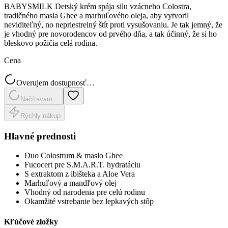
BABYSMILK Detský krém spája silu vzácneho Colostra,
tradičného masla Ghee a marhuľového oleja, aby vytvoril
neviditeľný, no nepriestrelný štít proti vysušovaniu. Je tak jemný, že
je vhodný pre novorodencov od prvého dňa, a tak účinný, že si ho
bleskovo požičia celá rodina.
Cena
Overujem dostupnosť…
Načítavam…
Rýchly nákup
Hlavné prednosti
Duo Colostrum & maslo Ghee
Fucocert pre S.M.A.R.T. hydratáciu
S extraktom z ibišteka a Aloe Vera
Marhuľový a mandľový olej
Vhodný od narodenia pre celú rodinu
Okamžité vstrebanie bez lepkavých stôp
Kľúčové zložky