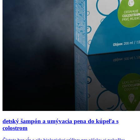
detský šampón a umývacia pena do kúpeľa s
colostrom