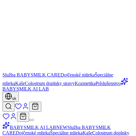
Služba BABYSMILK CARE
Dojčenské mlieka
Špeciálne
mlieka
Kaše
Colostrum doplnky stravy
Kozmetika
Príslušenstvo
BABYSMILK AI LAB
sk
BABYSMILK AI LAB
NEW
Služba BABYSMILK
CARE
Dojčenské mlieka
Špeciálne mlieka
Kaše
Colostrum doplnky