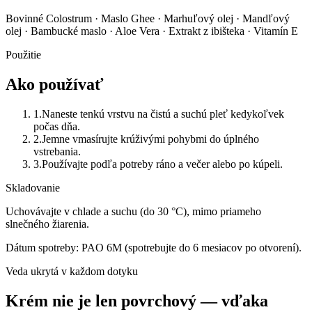
Bovinné Colostrum · Maslo Ghee · Marhuľový olej · Mandľový
olej · Bambucké maslo · Aloe Vera · Extrakt z ibišteka · Vitamín E
Použitie
Ako používať
1
.
Naneste tenkú vrstvu na čistú a suchú pleť kedykoľvek
počas dňa.
2
.
Jemne vmasírujte krúživými pohybmi do úplného
vstrebania.
3
.
Používajte podľa potreby ráno a večer alebo po kúpeli.
Skladovanie
Uchovávajte v chlade a suchu (do 30 °C), mimo priameho
slnečného žiarenia.
Dátum spotreby:
PAO 6M (spotrebujte do 6 mesiacov po otvorení).
Veda ukrytá v každom dotyku
Krém nie je len povrchový — vďaka