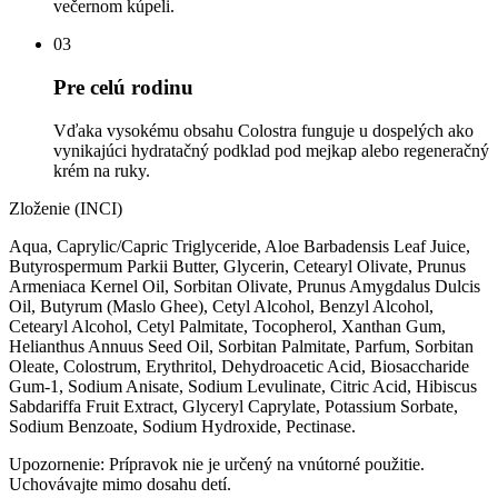
večernom kúpeli.
03
Pre celú rodinu
Vďaka vysokému obsahu Colostra funguje u dospelých ako
vynikajúci hydratačný podklad pod mejkap alebo regeneračný
krém na ruky.
Zloženie (INCI)
Aqua, Caprylic/Capric Triglyceride, Aloe Barbadensis Leaf Juice,
Butyrospermum Parkii Butter, Glycerin, Cetearyl Olivate, Prunus
Armeniaca Kernel Oil, Sorbitan Olivate, Prunus Amygdalus Dulcis
Oil, Butyrum (Maslo Ghee), Cetyl Alcohol, Benzyl Alcohol,
Cetearyl Alcohol, Cetyl Palmitate, Tocopherol, Xanthan Gum,
Helianthus Annuus Seed Oil, Sorbitan Palmitate, Parfum, Sorbitan
Oleate, Colostrum, Erythritol, Dehydroacetic Acid, Biosaccharide
Gum-1, Sodium Anisate, Sodium Levulinate, Citric Acid, Hibiscus
Sabdariffa Fruit Extract, Glyceryl Caprylate, Potassium Sorbate,
Sodium Benzoate, Sodium Hydroxide, Pectinase.
Upozornenie:
Prípravok nie je určený na vnútorné použitie.
Uchovávajte mimo dosahu detí.