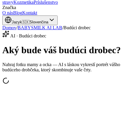
stravy
Kozmetika
Príslušenstvo
Značka
O nás
Blog
Kontakt
Jazyk
🇸🇰
Slovenčina
Domov
/
BABYSMILK AI LAB
/
Budúci drobec
AI · Budúci drobec
Aký bude váš budúci drobec?
Nahraj fotku mamy a ocka — AI s láskou vykreslí portrét vášho
budúceho drobčeka, ktorý skombinuje vaše črty.