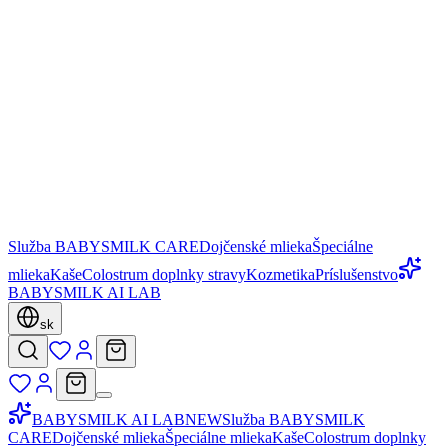
Služba BABYSMILK CARE
Dojčenské mlieka
Špeciálne
mlieka
Kaše
Colostrum doplnky stravy
Kozmetika
Príslušenstvo
BABYSMILK AI LAB
sk
BABYSMILK AI LAB
NEW
Služba BABYSMILK
CARE
Dojčenské mlieka
Špeciálne mlieka
Kaše
Colostrum doplnky