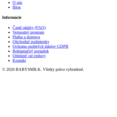
O nás
Blog
Informácie
Časté otázky (FAQ)
Vernostný program
Platba a doprava
Obchodné podmienky
Ochrana osobných údajov GDPR
Reklamačný poriadok
Odstúpiť od zmluvy
Kontakt
© 2026 BABYSMILK. Všetky práva vyhradené.