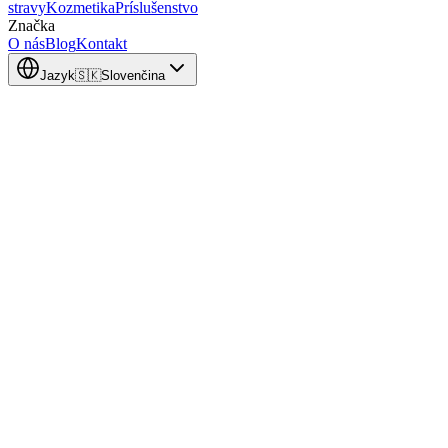
stravy
Kozmetika
Príslušenstvo
Značka
O nás
Blog
Kontakt
Jazyk
🇸🇰
Slovenčina