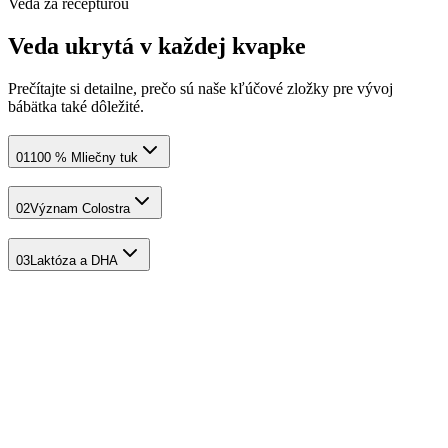
Veda za receptúrou
Veda ukrytá v každej kvapke
Prečítajte si detailne, prečo sú naše kľúčové zložky pre vývoj
bábätka také dôležité.
01
100 % Mliečny tuk
02
Význam Colostra
03
Laktóza a DHA