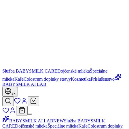
Služba BABYSMILK CARE
Dojčenské mlieka
Špeciálne
mlieka
Kaše
Colostrum doplnky stravy
Kozmetika
Príslušenstvo
BABYSMILK AI LAB
sk
BABYSMILK AI LAB
NEW
Služba BABYSMILK
CARE
Dojčenské mlieka
Špeciálne mlieka
Kaše
Colostrum doplnky