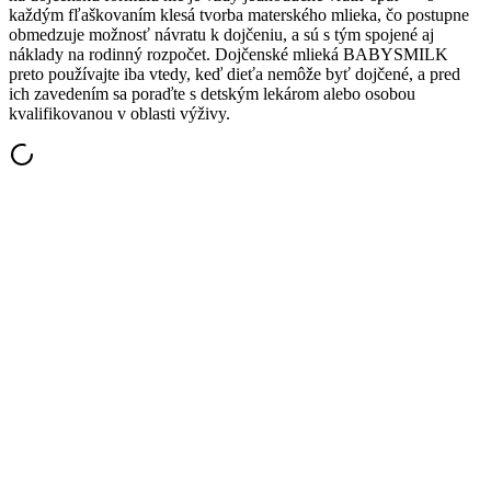
každým fľaškovaním klesá tvorba materského mlieka, čo postupne
obmedzuje možnosť návratu k dojčeniu, a sú s tým spojené aj
náklady na rodinný rozpočet. Dojčenské mlieká BABYSMILK
preto používajte iba vtedy, keď dieťa nemôže byť dojčené, a pred
ich zavedením sa poraďte s detským lekárom alebo osobou
kvalifikovanou v oblasti výživy.