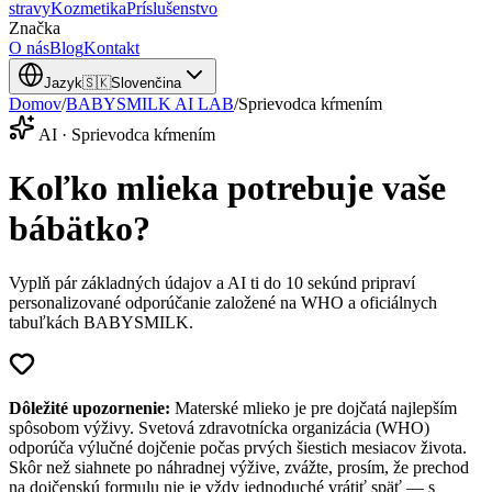
stravy
Kozmetika
Príslušenstvo
Značka
O nás
Blog
Kontakt
Jazyk
🇸🇰
Slovenčina
Domov
/
BABYSMILK AI LAB
/
Sprievodca kŕmením
AI · Sprievodca kŕmením
Koľko mlieka potrebuje vaše
bábätko?
Vyplň pár základných údajov a AI ti do 10 sekúnd pripraví
personalizované odporúčanie založené na WHO a oficiálnych
tabuľkách BABYSMILK.
Dôležité upozornenie:
Materské mlieko je pre dojčatá najlepším
spôsobom výživy. Svetová zdravotnícka organizácia (WHO)
odporúča výlučné dojčenie počas prvých šiestich mesiacov života.
Skôr než siahnete po náhradnej výžive, zvážte, prosím, že prechod
na dojčenskú formulu nie je vždy jednoduché vrátiť späť — s