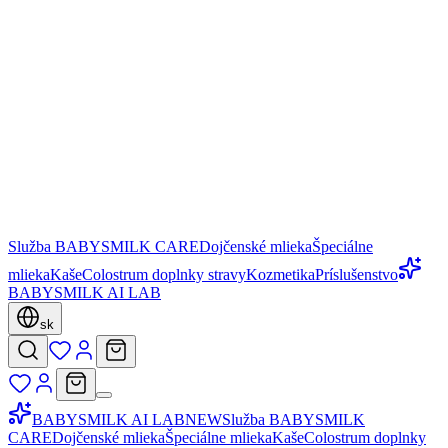
Služba BABYSMILK CARE
Dojčenské mlieka
Špeciálne
mlieka
Kaše
Colostrum doplnky stravy
Kozmetika
Príslušenstvo
BABYSMILK AI LAB
sk
BABYSMILK AI LAB
NEW
Služba BABYSMILK
CARE
Dojčenské mlieka
Špeciálne mlieka
Kaše
Colostrum doplnky