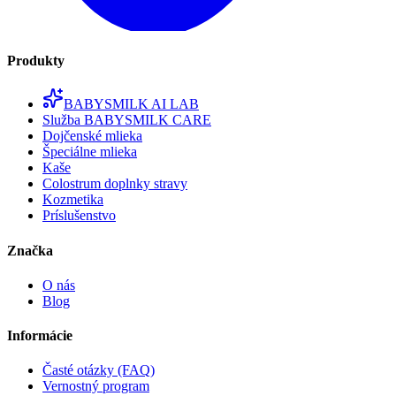
Produkty
BABYSMILK AI LAB
Služba BABYSMILK CARE
Dojčenské mlieka
Špeciálne mlieka
Kaše
Colostrum doplnky stravy
Kozmetika
Príslušenstvo
Značka
O nás
Blog
Informácie
Časté otázky (FAQ)
Vernostný program