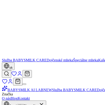
Služba BABYSMILK CARE
Dojčenské mlieka
Špeciálne mlieka
Kaš
sk
BABYSMILK AI LAB
NEW
Služba BABYSMILK CARE
Dojč
Značka
O nás
Blog
Kontakt