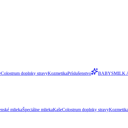
e
Colostrum doplnky stravy
Kozmetika
Príslušenstvo
BABYSMILK 
enské mlieka
Špeciálne mlieka
Kaše
Colostrum doplnky stravy
Kozmetik