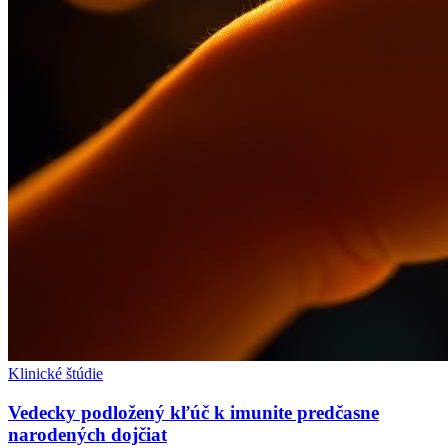
Klinické štúdie
Vedecky podložený kľúč k imunite predčasne
narodených dojčiat