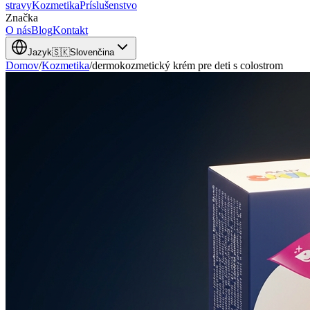
stravy
Kozmetika
Príslušenstvo
Značka
O nás
Blog
Kontakt
Jazyk
🇸🇰
Slovenčina
Domov
/
Kozmetika
/
dermokozmetický krém pre deti s colostrom