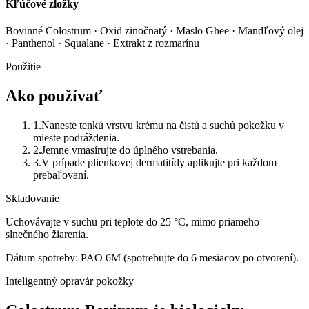
Kľúčové zložky
Bovinné Colostrum · Oxid zinočnatý · Maslo Ghee · Mandľový olej
· Panthenol · Squalane · Extrakt z rozmarínu
Použitie
Ako používať
1
.
Naneste tenkú vrstvu krému na čistú a suchú pokožku v
mieste podráždenia.
2
.
Jemne vmasírujte do úplného vstrebania.
3
.
V prípade plienkovej dermatitídy aplikujte pri každom
prebaľovaní.
Skladovanie
Uchovávajte v suchu pri teplote do 25 °C, mimo priameho
slnečného žiarenia.
Dátum spotreby:
PAO 6M (spotrebujte do 6 mesiacov po otvorení).
Inteligentný opravár pokožky