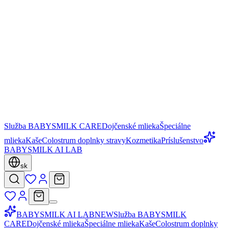
Služba BABYSMILK CARE
Dojčenské mlieka
Špeciálne
mlieka
Kaše
Colostrum doplnky stravy
Kozmetika
Príslušenstvo
BABYSMILK AI LAB
sk
BABYSMILK AI LAB
NEW
Služba BABYSMILK
CARE
Dojčenské mlieka
Špeciálne mlieka
Kaše
Colostrum doplnky