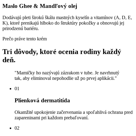
Maslo Ghee & Mandľový olej
Dodávajú pleti širokú škálu mastných kyselín a vitamínov (A, D, E,
K), ktoré prenikajú hlboko do štruktúry pokožky a obnovujú jej
prirodzenú bariéru.
Prečo práve tento krém
Tri dôvody, ktoré ocenia rodiny každý
deň.
"
Mamičky ho nazývajú zázrakom v tube. Je navrhnutý
tak, aby eliminoval nepohodlie už po prvej aplikácii.
"
01
Plienková dermatitída
Okamžité upokojenie začervenania a spoľahlivá ochrana pred
zapareninami pri každom prebaľovaní.
02