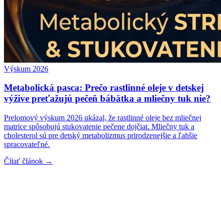
Výskum 2026
Metabolická pasca: Prečo rastlinné oleje v detskej
výžive preťažujú pečeň bábätka a mliečny tuk nie?
Prelomový výskum 2026 ukázal, že rastlinné oleje bez mliečnej
matrice spôsobujú stukovatenie pečene dojčiat. Mliečny tuk a
cholesterol sú pre detský metabolizmus prirodzenejšie a ľahšie
spracovateľné.
Čítať článok →