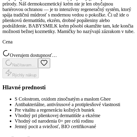
prírody. Náš dermokozmetický krém nie je len obyčajnou
bariérovou ochranou — je to intenzívny regeneračný systém, ktorý
spája tradičnú múdrosť s modernou vedou o pokožke. Či už ide o
plienkovú dermatitídu, ekzém, drobné popáleniny alebo
podráždenie, BABYSMILK krém pôsobí okamžite tam, kde končia
možnosti bežnej kozmetiky. Mamičky ho nazývajú zázrakom v tube.
Cena
Overujem dostupnosť…
Načítavam…
Rýchly nákup
Hlavné prednosti
S Colostrom, oxidom zinočnatým a maslom Ghee
Antibakteriálne, antivírusové a protiplesňové vlastnosti
Pre vitalitu a regeneráciu kožných buniek
Vhodný pri plienkovej dermatitíde a ekzéme
Vhodný od narodenia 0+ pre celú rodinu
Jemný pocit a sviežosť, BIO certifikované