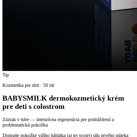
Tip
Kozmetika pre deti
·
50 ml
BABYSMILK dermokozmetický krém
pre deti s colostrom
Zázrak v tube — intenzívna regenerácia pre podráždenú a
problematickú pokožku
Doprajte pokožke vášho bábätka (aj tej svojej) silu prvého mlieka