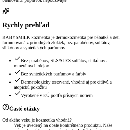
bielkovinu) prípravok nepoužívajte.
Rýchly prehľad
BABYSMILK kozmetika je dermokozmetika pre bábätká a deti
formulovaná z prírodných zložiek, bez parabénov, sulfátov,
silikónov a syntetických parfumov.
Bez parabénov, SLS/SLES sulfátov, silikónov a
minerálnych olejov
Bez syntetických parfumov a farbív
Dermatologicky testované, vhodné aj pre citlivú a
atopickú pokožku
Vyrobené v EÚ podľa prísnych noriem
Časté otázky
Od akého veku je kozmetika vhodná?
Vek je uvedený na obale konkrétneho produktu. Naše