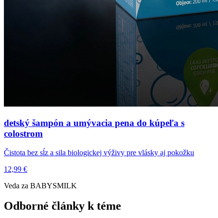
detský šampón a umývacia pena do kúpeľa s
colostrom
Čistota bez sĺz a sila biologickej výživy pre vlásky aj pokožku
12,99 €
Veda za BABYSMILK
Odborné články k téme