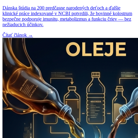
Dánska štúdia na 200 predčasne narodených deťoch a ďalšie
klinické práce indexované v NCBI potvrdili, že bovinné kolostrum
bezpečne podporuje imunitu, metabolizmus a funkciu čriev — bez
nežiaducich účinkov.
Čítať článok →