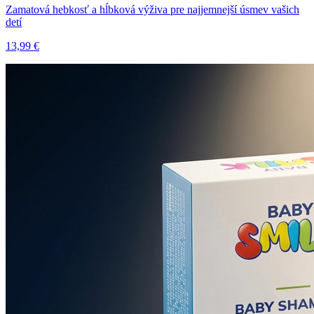
Zamatová hebkosť a hĺbková výživa pre najjemnejší úsmev vašich
detí
13,99 €