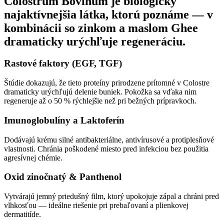
Colostrum Bovinum je biologicky
najaktívnejšia látka, ktorú poznáme — v
kombinácii so zinkom a maslom Ghee
dramaticky urýchľuje regeneráciu.
Rastové faktory (EGF, TGF)
Štúdie dokazujú, že tieto proteíny prirodzene prítomné v Colostre
dramaticky urýchľujú delenie buniek. Pokožka sa vďaka nim
regeneruje až o 50 % rýchlejšie než pri bežných prípravkoch.
Imunoglobulíny a Laktoferín
Dodávajú krému silné antibakteriálne, antivírusové a protiplesňové
vlastnosti. Chránia poškodené miesto pred infekciou bez použitia
agresívnej chémie.
Oxid zinočnatý & Panthenol
Vytvárajú jemný priedušný film, ktorý upokojuje zápal a chráni pred
vlhkosťou — ideálne riešenie pri prebaľovaní a plienkovej
dermatitíde.