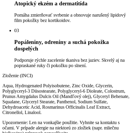
Atopický ekzém a dermatitída
Pomáha zmierňovať svrbenie a obnovuje narušený lipidový
film pokožky bez kortikoidov.
03
Popáleniny, odreniny a suchá pokožka
dospelých
Podporuje rýchle zacelenie tkaniva bez jaziev. Skvelý aj na
popraskané ruky či pokožku po slnení.
Zloženie (INCI)
Aqua, Hydrogenated Polyisobutene, Zinc Oxide, Glycerin,
Polyglyceryl-3 Diisostearate, Polyglyceryl-6 Dioleate, Colostrum,
Prunus Amygdalus Dulcis Oil (Mandľový olej), Glyceryl Behenate,
Squalane, Glyceryl Stearate, Panthenol, Sodium Sulfate,
Dehydroacetic Acid, Rosmarinus Officinalis Leaf Extract,
Citronellol, Linalool.
Upozornenie:
Len na vonkajšie použitie. Vyhnite sa kontaktu s
očami. V prípade alergie na niektorú zo zložiek (napr. mliečnu