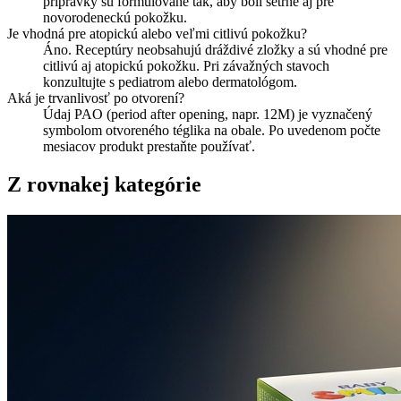
prípravky sú formulované tak, aby boli šetrné aj pre
novorodeneckú pokožku.
Je vhodná pre atopickú alebo veľmi citlivú pokožku?
Áno. Receptúry neobsahujú dráždivé zložky a sú vhodné pre
citlivú aj atopickú pokožku. Pri závažných stavoch
konzultujte s pediatrom alebo dermatológom.
Aká je trvanlivosť po otvorení?
Údaj PAO (period after opening, napr. 12M) je vyznačený
symbolom otvoreného téglika na obale. Po uvedenom počte
mesiacov produkt prestaňte používať.
Z rovnakej kategórie