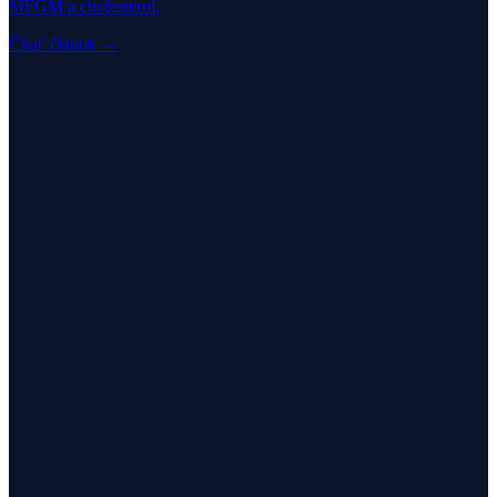
MFGM a cholesterol.
Čítať článok →