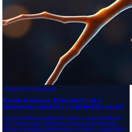
Výskum 2018 / NeuroImage
Biológia inteligencie: Prečo mliečny tuk a
sfingomyelín rozhodujú o vývoji detského mozgu?
Prelomová štúdia Seana Deoniho odhalila, že samotná DHA pre
rozvoj mozgu nestačí. Kľúčom k myelinizácii a kognitívnemu
náskoku je komplexná matrica mliečnych lipidov — sfingomyelín,