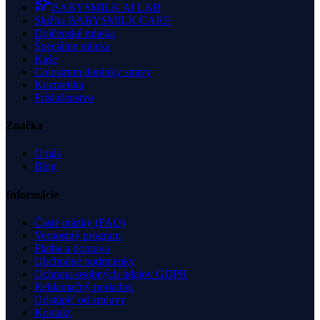
BABYSMILK AI LAB
Služba BABYSMILK CARE
Dojčenské mlieka
Špeciálne mlieka
Kaše
Colostrum doplnky stravy
Kozmetika
Príslušenstvo
Značka
O nás
Blog
Informácie
Časté otázky (FAQ)
Vernostný program
Platba a doprava
Obchodné podmienky
Ochrana osobných údajov GDPR
Reklamačný poriadok
Odstúpiť od zmluvy
Kontakt