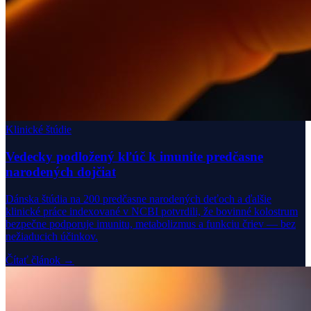
Klinické štúdie
Vedecky podložený kľúč k imunite predčasne
narodených dojčiat
Dánska štúdia na 200 predčasne narodených deťoch a ďalšie
klinické práce indexované v NCBI potvrdili, že bovinné kolostrum
bezpečne podporuje imunitu, metabolizmus a funkciu čriev — bez
nežiaducich účinkov.
Čítať článok →