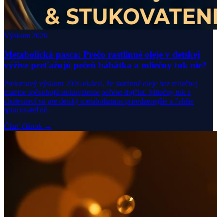
Výskum 2026
Metabolická pasca: Prečo rastlinné oleje v detskej
výžive preťažujú pečeň bábätka a mliečny tuk nie?
Prelomový výskum 2026 ukázal, že rastlinné oleje bez mliečnej
matrice spôsobujú stukovatenie pečene dojčiat. Mliečny tuk a
cholesterol sú pre detský metabolizmus prirodzenejšie a ľahšie
spracovateľné.
Čítať článok →