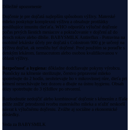
Dôležité upozornenie
Dojčenie je pre dojčatá najlepším spôsobom výživy. Materské
mlieko poskytuje komplexnú výživu a obsahuje protilátky
posilňujúce imunitu dieťaťa. WHO odporúča výlučné dojčenie
počas prvých šiestich mesiacov a pokračovanie v dojčení až do
dvoch rokov alebo dlhšie.
BABYSMILK Antireflux - Potravina na
osobitné lekárske účely pre dojčatá s Colostrom 900 g
je určený na
výživu dojčiat, ak nemôžu byť dojčené.
Pred použitím sa poraďte s
detským lekárom, farmaceutom alebo osobou kvalifikovanou v
oblasti výživy.
Bezpečnosť a hygiena:
dôkladne dodržiavajte pokyny výrobcu.
Pomôcky na kŕmenie sterilizujte, čerstvo pripravené mlieko
spotrebujte do 2 hodín, neohrievajte ho v mikrovlnnej rúre, dieťa pri
kŕmení nenechávajte bez dozoru a dbajte na ústnu hygienu. Obsah
dózy spotrebujte do 3 týždňov po otvorení.
Rozhodnutie nedojčiť alebo kombinovať dojčenie s kŕmením z fľaše
môže znížiť prirodzenú tvorbu materského mlieka a sťažiť neskorší
návrat k výlučnému dojčeniu. Zvážte aj sociálne a ekonomické
dôsledky.
Veda za BABYSMILK