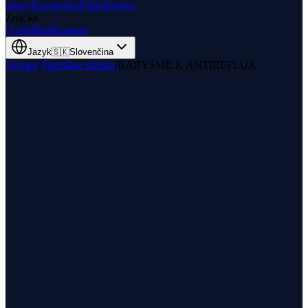
stravy
Kozmetika
Príslušenstvo
Značka
O nás
Blog
Kontakt
Jazyk
🇸🇰
Slovenčina
Domov
/
Špeciálne mlieka
/
BABYSMILK ANTIREFLUX