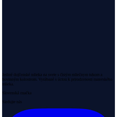
Jediné dojčenské mlieka na svete s čistým mliečnym tukom a
bovinným kolostrom. Vyrábané s úctou k prirodzenosti materského
mlieka.
Slovenská značka
Sledujte nás