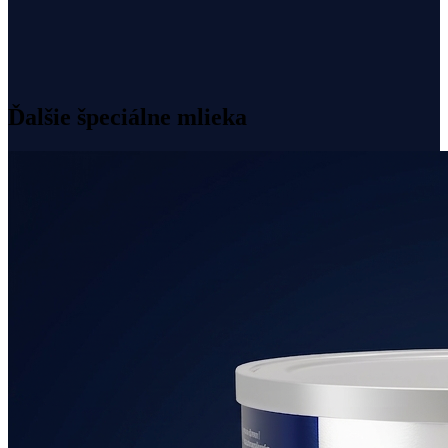
Mliečny tuk namiesto rastlinných olejov
Bez palmového, sójového a rybieho oleja
Iba laktóza ako zdroj sacharidov
Bez sóje a bez GMO
Ďalšie špeciálne mlieka