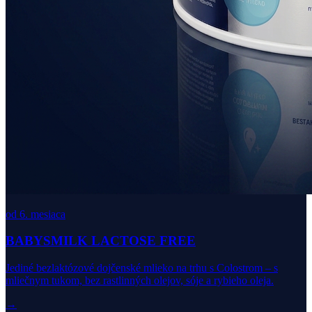
od 6. mesiaca
BABYSMILK LACTOSE FREE
Jediné bezlaktózové dojčenské mlieko na trhu s Colostrom – s
mliečnym tukom, bez rastlinných olejov, sóje a rybieho oleja.
→