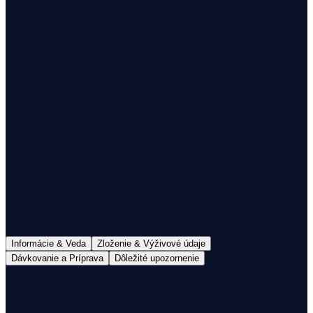
1
Doručenie do 48h
Doprava nad 60€ zdarma
100% mliečny tuk
S Colostrom
Informácie & Veda
Zloženie & Výživové údaje
Dávkovanie a Príprava
Dôležité upozornenie