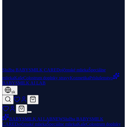
Služba BABYSMILK CARE
Dojčenské mlieka
Špeciálne
mlieka
Kaše
Colostrum doplnky stravy
Kozmetika
Príslušenstvo
BABYSMILK AI LAB
sk
BABYSMILK AI LAB
NEW
Služba BABYSMILK
CARE
Dojčenské mlieka
Špeciálne mlieka
Kaše
Colostrum doplnky