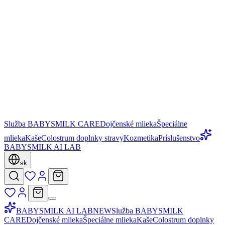
Služba BABYSMILK CARE
Dojčenské mlieka
Špeciálne
mlieka
Kaše
Colostrum doplnky stravy
Kozmetika
Príslušenstvo
BABYSMILK AI LAB
sk
BABYSMILK AI LAB
NEW
Služba BABYSMILK
CARE
Dojčenské mlieka
Špeciálne mlieka
Kaše
Colostrum doplnky