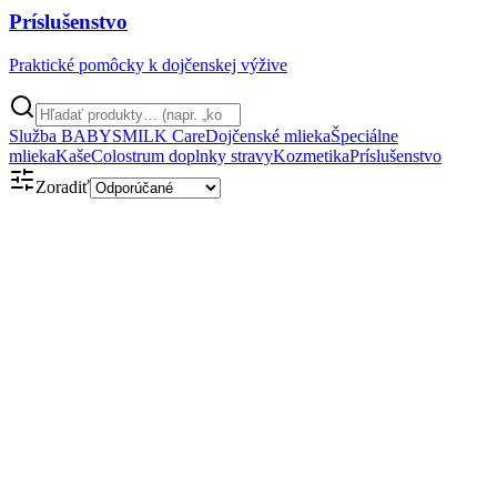
Príslušenstvo
Praktické pomôcky k dojčenskej výžive
Služba BABYSMILK Care
Dojčenské mlieka
Špeciálne
mlieka
Kaše
Colostrum doplnky stravy
Kozmetika
Príslušenstvo
Zoradiť
Obsahuje kolostrum