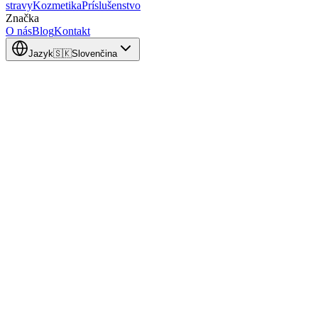
stravy
Kozmetika
Príslušenstvo
Značka
O nás
Blog
Kontakt
Jazyk
🇸🇰
Slovenčina