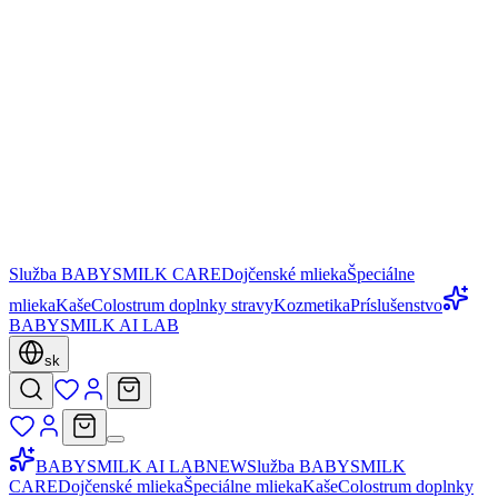
Služba BABYSMILK CARE
Dojčenské mlieka
Špeciálne
mlieka
Kaše
Colostrum doplnky stravy
Kozmetika
Príslušenstvo
BABYSMILK AI LAB
sk
BABYSMILK AI LAB
NEW
Služba BABYSMILK
CARE
Dojčenské mlieka
Špeciálne mlieka
Kaše
Colostrum doplnky