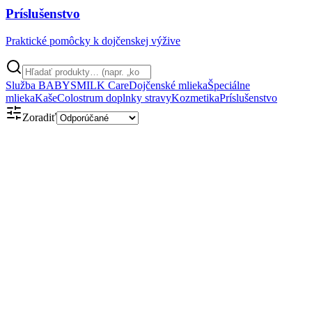
Príslušenstvo
Praktické pomôcky k dojčenskej výžive
Služba BABYSMILK Care
Dojčenské mlieka
Špeciálne
mlieka
Kaše
Colostrum doplnky stravy
Kozmetika
Príslušenstvo
Zoradiť
Obsahuje kolostrum