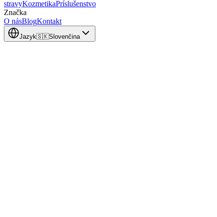
stravy
Kozmetika
Príslušenstvo
Značka
O nás
Blog
Kontakt
Jazyk
🇸🇰
Slovenčina