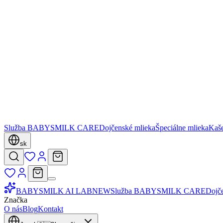
Služba BABYSMILK CARE
Dojčenské mlieka
Špeciálne mlieka
Kaš
sk
BABYSMILK AI LAB
NEW
Služba BABYSMILK CARE
Dojč
Značka
O nás
Blog
Kontakt