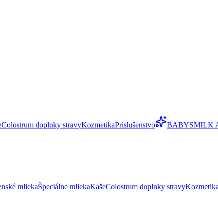
e
Colostrum doplnky stravy
Kozmetika
Príslušenstvo
BABYSMILK 
enské mlieka
Špeciálne mlieka
Kaše
Colostrum doplnky stravy
Kozmetik