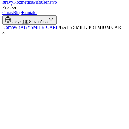
stravy
Kozmetika
Príslušenstvo
Značka
O nás
Blog
Kontakt
Jazyk
🇸🇰
Slovenčina
Domov
/
BABYSMILK CARE
/
BABYSMILK PREMIUM CARE
3