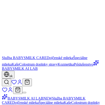
Služba BABYSMILK CARE
Dojčenské mlieka
Špeciálne
mlieka
Kaše
Colostrum doplnky stravy
Kozmetika
Príslušenstvo
BABYSMILK AI LAB
sk
BABYSMILK AI LAB
NEW
Služba BABYSMILK
CARE
Dojčenské mlieka
Špeciálne mlieka
Kaše
Colostrum doplnky