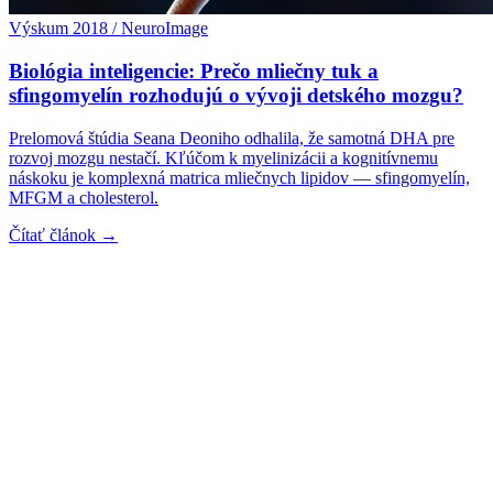
Výskum 2018 / NeuroImage
Biológia inteligencie: Prečo mliečny tuk a
sfingomyelín rozhodujú o vývoji detského mozgu?
Prelomová štúdia Seana Deoniho odhalila, že samotná DHA pre
rozvoj mozgu nestačí. Kľúčom k myelinizácii a kognitívnemu
náskoku je komplexná matrica mliečnych lipidov — sfingomyelín,
MFGM a cholesterol.
Čítať článok →