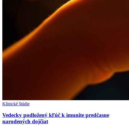
Klinické štúdie
Vedecky podložený kľúč k imunite predčasne
narodených dojčiat