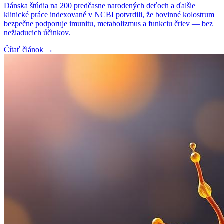
Dánska štúdia na 200 predčasne narodených deťoch a ďalšie
klinické práce indexované v NCBI potvrdili, že bovinné kolostrum
bezpečne podporuje imunitu, metabolizmus a funkciu čriev — bez
nežiaducich účinkov.
Čítať článok →