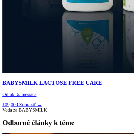
BABYSMILK LACTOSE FREE CARE
Od uk. 6. mesiaca
109,00 €
Zobraziť →
Veda za BABYSMILK
Odborné články k téme