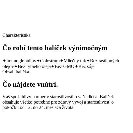
Cena za balíček
Charakteristika
Čo robí tento balíček výnimočným
✦
Imunoglobulíny
✦
Colostrum
✦
Mliečny tuk
✦
Bez rastlinných
olejov
✦
Bez rybieho oleja
✦
Bez GMO
✦
Bez sóje
Obsah balíčka
Čo nájdete vnútri.
Váš spoľahlivý partner v starostlivosti o vaše dieťa. Balíček
obsahuje všetko potrebné pre zdravý vývoj a starostlivosť o
pokožku od 12. do 24. mesiaca života.