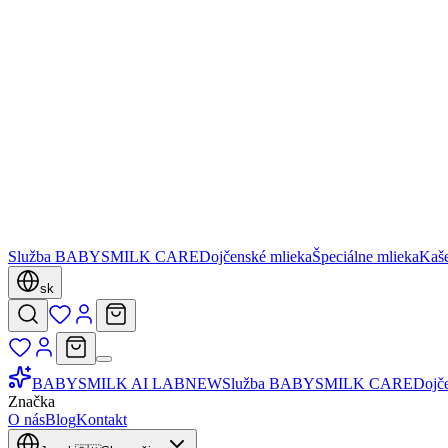
Služba BABYSMILK CARE
Dojčenské mlieka
Špeciálne mlieka
Kaš
sk
BABYSMILK AI LAB
NEW
Služba BABYSMILK CARE
Dojč
Značka
O nás
Blog
Kontakt