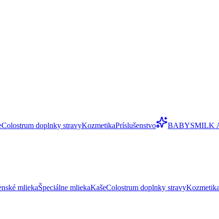
e
Colostrum doplnky stravy
Kozmetika
Príslušenstvo
BABYSMILK 
enské mlieka
Špeciálne mlieka
Kaše
Colostrum doplnky stravy
Kozmetik