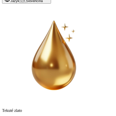
Jazyk
🇸🇰
Slovenčina
Tekuté zlato