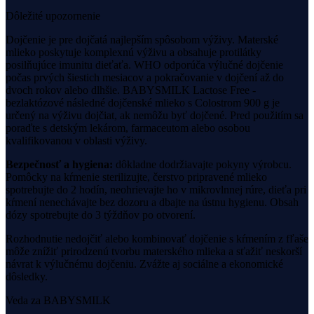
Dôležité upozornenie
Dojčenie je pre dojčatá najlepším spôsobom výživy. Materské
mlieko poskytuje komplexnú výživu a obsahuje protilátky
posilňujúce imunitu dieťaťa. WHO odporúča výlučné dojčenie
počas prvých šiestich mesiacov a pokračovanie v dojčení až do
dvoch rokov alebo dlhšie.
BABYSMILK Lactose Free -
bezlaktózové následné dojčenské mlieko s Colostrom 900 g
je
určený na výživu dojčiat, ak nemôžu byť dojčené.
Pred použitím sa
poraďte s detským lekárom, farmaceutom alebo osobou
kvalifikovanou v oblasti výživy.
Bezpečnosť a hygiena:
dôkladne dodržiavajte pokyny výrobcu.
Pomôcky na kŕmenie sterilizujte, čerstvo pripravené mlieko
spotrebujte do 2 hodín, neohrievajte ho v mikrovlnnej rúre, dieťa pri
kŕmení nenechávajte bez dozoru a dbajte na ústnu hygienu. Obsah
dózy spotrebujte do 3 týždňov po otvorení.
Rozhodnutie nedojčiť alebo kombinovať dojčenie s kŕmením z fľaše
môže znížiť prirodzenú tvorbu materského mlieka a sťažiť neskorší
návrat k výlučnému dojčeniu. Zvážte aj sociálne a ekonomické
dôsledky.
Veda za BABYSMILK