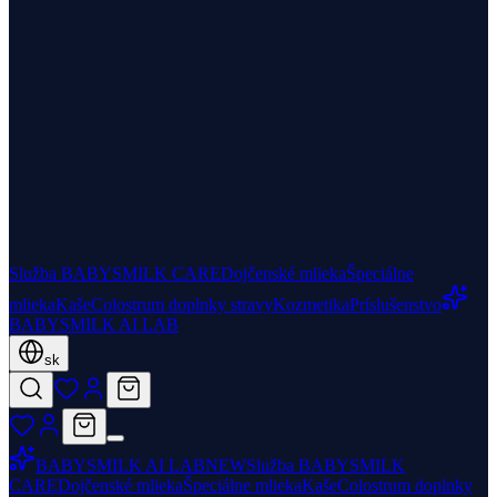
Služba BABYSMILK CARE
Dojčenské mlieka
Špeciálne
mlieka
Kaše
Colostrum doplnky stravy
Kozmetika
Príslušenstvo
BABYSMILK AI LAB
sk
BABYSMILK AI LAB
NEW
Služba BABYSMILK
CARE
Dojčenské mlieka
Špeciálne mlieka
Kaše
Colostrum doplnky