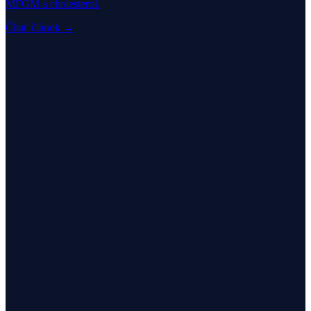
MFGM a cholesterol.
Čítať článok →