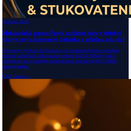
Výskum 2026
Metabolická pasca: Prečo rastlinné oleje v detskej
výžive preťažujú pečeň bábätka a mliečny tuk nie?
Prelomový výskum 2026 ukázal, že rastlinné oleje bez mliečnej
matrice spôsobujú stukovatenie pečene dojčiat. Mliečny tuk a
cholesterol sú pre detský metabolizmus prirodzenejšie a ľahšie
spracovateľné.
Čítať článok →