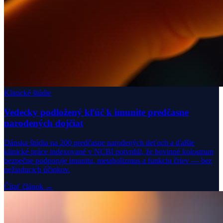
Klinické štúdie
Vedecky podložený kľúč k imunite predčasne
narodených dojčiat
Dánska štúdia na 200 predčasne narodených deťoch a ďalšie
klinické práce indexované v NCBI potvrdili, že bovinné kolostrum
bezpečne podporuje imunitu, metabolizmus a funkciu čriev — bez
nežiaducich účinkov.
Čítať článok →