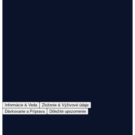
1
Doručenie do 48h
Doprava nad 60€ zdarma
100% mliečny tuk
S Colostrom
Informácie & Veda
Zloženie & Výživové údaje
Dávkovanie a Príprava
Dôležité upozornenie