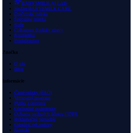
BABYSMILK AI LAB
Služba BABYSMILK CARE
Dojčenské mlieka
Špeciálne mlieka
Kaše
Colostrum doplnky stravy
Kozmetika
Príslušenstvo
Značka
O nás
Blog
Informácie
Časté otázky (FAQ)
Vernostný program
Platba a doprava
Obchodné podmienky
Ochrana osobných údajov GDPR
Reklamačný poriadok
Odstúpiť od zmluvy
Kontakt