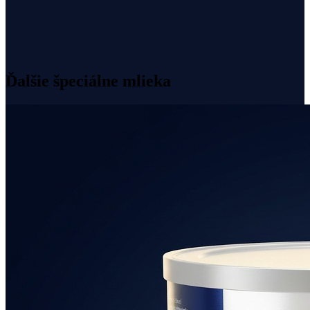
Bez laktózy – nahradená glukózou
Bez sóje, palmového a rybieho oleja
Bez GMO
Imunoglobulíny IgG, IgA, IgM
Ďalšie špeciálne mlieka