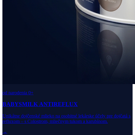
od narodenia 0+
BABYSMILK ANTIREFLUX
Unikátne dojčenské mlieko na osobitné lekárske účely pre dojčatá s
refluxom – s Colostrom, mliečnym tukom a karubínom.
→