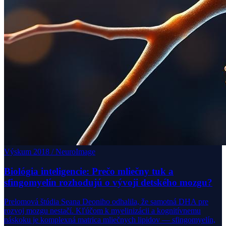
Výskum 2018 / NeuroImage
Biológia inteligencie: Prečo mliečny tuk a
sfingomyelín rozhodujú o vývoji detského mozgu?
Prelomová štúdia Seana Deoniho odhalila, že samotná DHA pre
rozvoj mozgu nestačí. Kľúčom k myelinizácii a kognitívnemu
náskoku je komplexná matrica mliečnych lipidov — sfingomyelín,