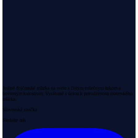
Jediné dojčenské mlieka na svete s čistým mliečnym tukom a
bovinným kolostrom. Vyrábané s úctou k prirodzenosti materského
mlieka.
Slovenská značka
Sledujte nás