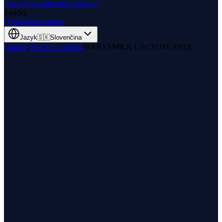
stravy
Kozmetika
Príslušenstvo
Značka
O nás
Blog
Kontakt
Jazyk
🇸🇰
Slovenčina
Domov
/
Špeciálne mlieka
/
BABYSMILK LACTOSE FREE