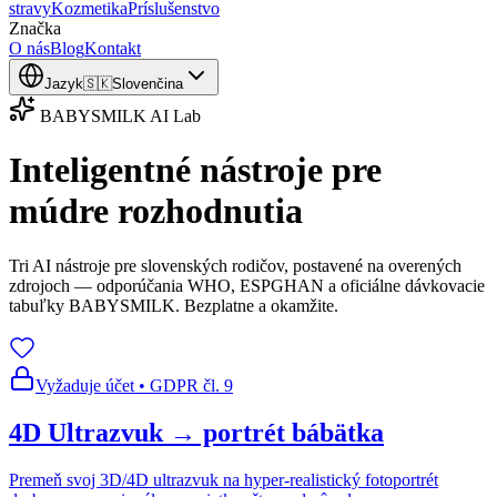
stravy
Kozmetika
Príslušenstvo
Značka
O nás
Blog
Kontakt
Jazyk
🇸🇰
Slovenčina
BABYSMILK AI Lab
Inteligentné nástroje pre
múdre rozhodnutia
Tri AI nástroje pre slovenských rodičov, postavené na overených
zdrojoch — odporúčania WHO, ESPGHAN a oficiálne dávkovacie
tabuľky BABYSMILK. Bezplatne a okamžite.
Vyžaduje účet • GDPR čl. 9
4D Ultrazvuk → portrét bábätka
Premeň svoj 3D/4D ultrazvuk na hyper-realistický fotoportrét