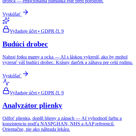
drobca — emocionálna pamiatka ešte pred pôrodom.
Vyskúšať
Vyžaduje účet • GDPR čl. 9
Budúci drobec
Nahraj fotku mamy a ocka — AI s láskou vykreslí, ako by mohol
vyzerať váš budúci drobec. Krásny darček a zábava pre celú rodinu.
Vyskúšať
Vyžaduje účet • GDPR čl. 9
Analyzátor plienky
Odfoť plienku, doplň hlieny a zápach — AI vyhodnotí farbu a
konzistenciu podľa NASPGHAN, NHS a AAP referencií.
Orientačne, nie ako náhrada lekára.