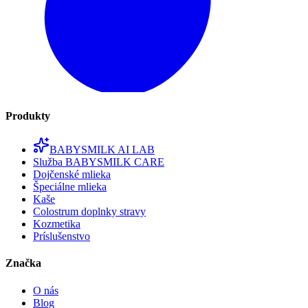
Produkty
BABYSMILK AI LAB
Služba BABYSMILK CARE
Dojčenské mlieka
Špeciálne mlieka
Kaše
Colostrum doplnky stravy
Kozmetika
Príslušenstvo
Značka
O nás
Blog