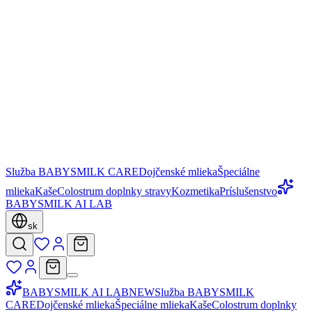
Služba BABYSMILK CARE
Dojčenské mlieka
Špeciálne
mlieka
Kaše
Colostrum doplnky stravy
Kozmetika
Príslušenstvo
BABYSMILK AI LAB
sk
BABYSMILK AI LAB
NEW
Služba BABYSMILK
CARE
Dojčenské mlieka
Špeciálne mlieka
Kaše
Colostrum doplnky