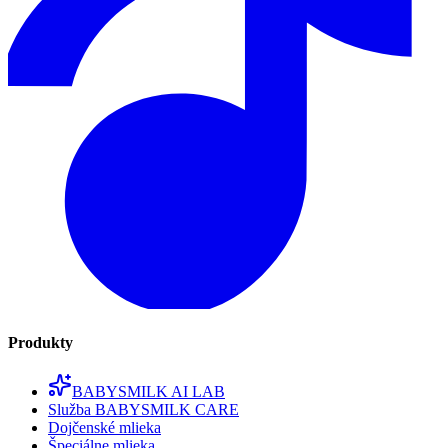
Produkty
BABYSMILK AI LAB
Služba BABYSMILK CARE
Dojčenské mlieka
Špeciálne mlieka