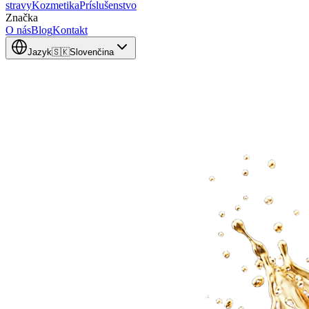
stravy
Kozmetika
Príslušenstvo
Značka
O nás
Blog
Kontakt
Jazyk
🇸🇰
Slovenčina