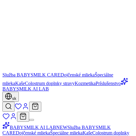
Služba BABYSMILK CARE
Dojčenské mlieka
Špeciálne
mlieka
Kaše
Colostrum doplnky stravy
Kozmetika
Príslušenstvo
BABYSMILK AI LAB
sk
BABYSMILK AI LAB
NEW
Služba BABYSMILK
CARE
Dojčenské mlieka
Špeciálne mlieka
Kaše
Colostrum doplnky