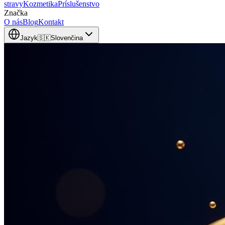
stravy
Kozmetika
Príslušenstvo
Značka
O nás
Blog
Kontakt
Jazyk
🇸🇰
Slovenčina