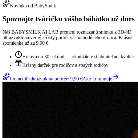
Novinka od BabySmilk
Spoznajte tváričku vášho bábätka už dnes
Náš BABYSMILK AI LAB premení rozmazanú snímku z 3D/4D
ultrazvuku na verný a čistý portrét vášho budúceho drobca. Krásna
spomienka už za 9,90 €.
Hotovo do 30 sekúnd — okamžite v stiahnuteľnej kvalite
Krásny darček pre rodičov a starých rodičov
Premeniť ultrazvuk na portrét
• 9,90 €
Ako to funguje