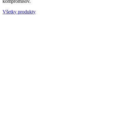
kompromisov.
Všetky produkty
Obsahuje kolostrum