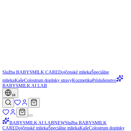
Služba BABYSMILK CARE
Dojčenské mlieka
Špeciálne
mlieka
Kaše
Colostrum doplnky stravy
Kozmetika
Príslušenstvo
BABYSMILK AI LAB
sk
BABYSMILK AI LAB
NEW
Služba BABYSMILK
CARE
Dojčenské mlieka
Špeciálne mlieka
Kaše
Colostrum doplnky