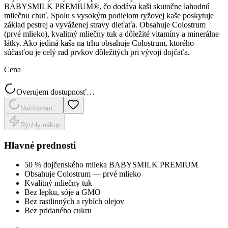
BABYSMILK PREMIUM®, čo dodáva kaši skutočne lahodnú
mliečnu chuť. Spolu s vysokým podielom ryžovej kaše poskytuje
základ pestrej a vyváženej stravy dieťaťa. Obsahuje Colostrum
(prvé mlieko), kvalitný mliečny tuk a dôležité vitamíny a minerálne
látky. Ako jediná kaša na trhu obsahuje Colostrum, ktorého
súčasťou je celý rad prvkov dôležitých pri vývoji dojčaťa.
Cena
Overujem dostupnosť…
Načítavam…
Rýchly nákup
Hlavné prednosti
50 % dojčenského mlieka BABYSMILK PREMIUM
Obsahuje Colostrum — prvé mlieko
Kvalitný mliečny tuk
Bez lepku, sóje a GMO
Bez rastlinných a rybích olejov
Bez pridaného cukru