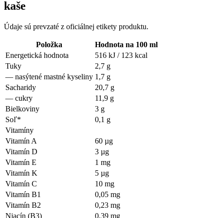
kaše
Údaje sú prevzaté z oficiálnej etikety produktu.
Položka
Hodnota na 100 ml
Energetická hodnota
516 kJ / 123 kcal
Tuky
2,7 g
—
nasýtené mastné kyseliny
1,7 g
Sacharidy
20,7 g
—
cukry
11,9 g
Bielkoviny
3 g
Soľ*
0,1 g
Vitamíny
Vitamín A
60 µg
Vitamín D
3 µg
Vitamín E
1 mg
Vitamín K
5 µg
Vitamín C
10 mg
Vitamín B1
0,05 mg
Vitamín B2
0,23 mg
Niacín (B3)
0,39 mg