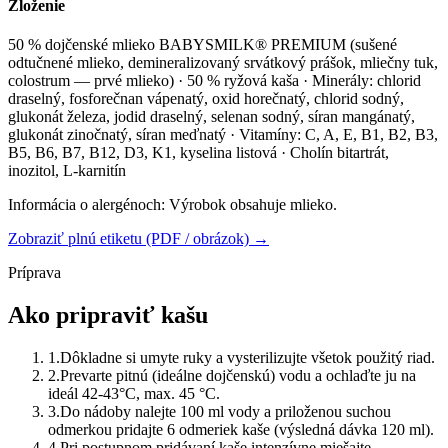
Zloženie
50 % dojčenské mlieko BABYSMILK® PREMIUM (sušené
odtučnené mlieko, demineralizovaný srvátkový prášok, mliečny tuk,
colostrum — prvé mlieko) · 50 % ryžová kaša · Minerály: chlorid
draselný, fosforečnan vápenatý, oxid horečnatý, chlorid sodný,
glukonát železa, jodid draselný, selenan sodný, síran mangánatý,
glukonát zinočnatý, síran meďnatý · Vitamíny: C, A, E, B1, B2, B3,
B5, B6, B7, B12, D3, K1, kyselina listová · Cholín bitartrát,
inozitol, L-karnitín
Informácia o alergénoch:
Výrobok obsahuje mlieko.
Zobraziť plnú etiketu (PDF / obrázok) →
Príprava
Ako pripraviť kašu
1
.
Dôkladne si umyte ruky a vysterilizujte všetok použitý riad.
2
.
Prevarte pitnú (ideálne dojčenskú) vodu a ochlaďte ju na
ideál 42-43°C, max. 45 °C.
3
.
Do nádoby nalejte 100 ml vody a priloženou suchou
odmerkou pridajte 6 odmeriek kaše (výsledná dávka 120 ml).
4
.
Pri postupnom pridávaní kaše intenzívne miešajte.