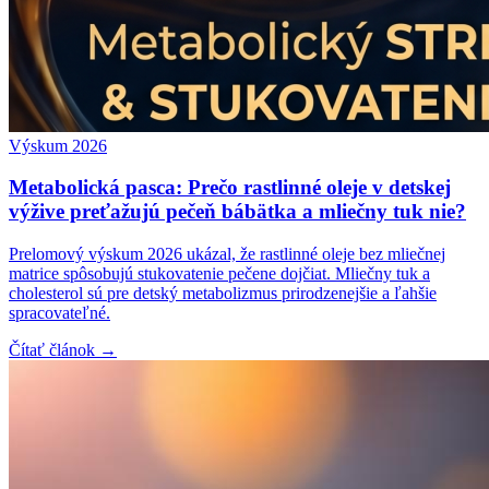
Výskum 2026
Metabolická pasca: Prečo rastlinné oleje v detskej
výžive preťažujú pečeň bábätka a mliečny tuk nie?
Prelomový výskum 2026 ukázal, že rastlinné oleje bez mliečnej
matrice spôsobujú stukovatenie pečene dojčiat. Mliečny tuk a
cholesterol sú pre detský metabolizmus prirodzenejšie a ľahšie
spracovateľné.
Čítať článok →