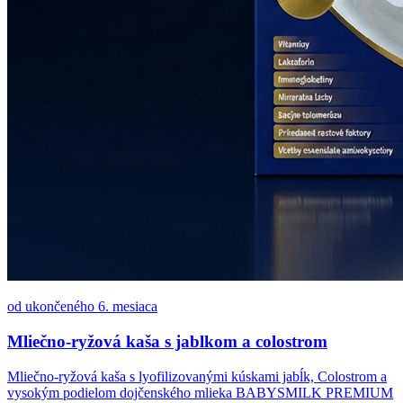
od ukončeného 6. mesiaca
Mliečno-ryžová kaša s jablkom a colostrom
Mliečno-ryžová kaša s lyofilizovanými kúskami jabĺk, Colostrom a
vysokým podielom dojčenského mlieka BABYSMILK PREMIUM