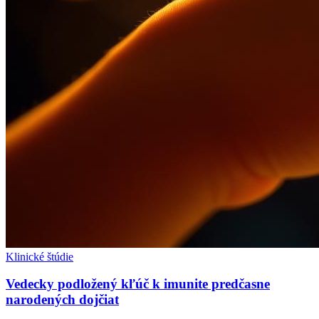
Klinické štúdie
Vedecky podložený kľúč k imunite predčasne
narodených dojčiat