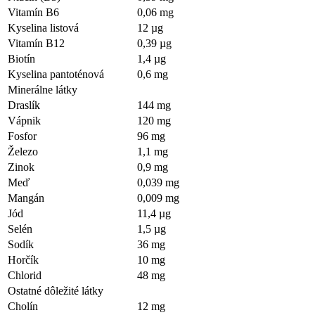
Vitamín B6
0,06 mg
Kyselina listová
12 µg
Vitamín B12
0,39 µg
Biotín
1,4 µg
Kyselina pantoténová
0,6 mg
Minerálne látky
Draslík
144 mg
Vápnik
120 mg
Fosfor
96 mg
Železo
1,1 mg
Zinok
0,9 mg
Meď
0,039 mg
Mangán
0,009 mg
Jód
11,4 µg
Selén
1,5 µg
Sodík
36 mg
Horčík
10 mg
Chlorid
48 mg
Ostatné dôležité látky
Cholín
12 mg