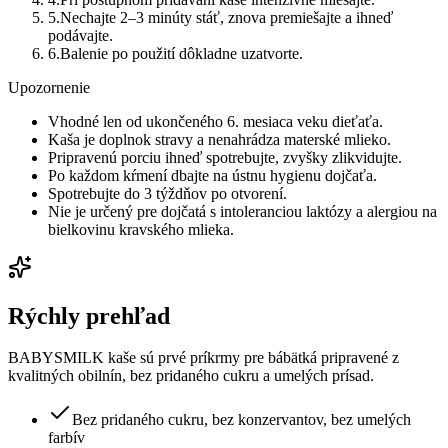
5
.
Nechajte 2–3 minúty stáť, znova premiešajte a ihneď
podávajte.
6
.
Balenie po použití dôkladne uzatvorte.
Upozornenie
Vhodné len od ukončeného 6. mesiaca veku dieťaťa.
Kaša je doplnok stravy a nenahrádza materské mlieko.
Pripravenú porciu ihneď spotrebujte, zvyšky zlikvidujte.
Po každom kŕmení dbajte na ústnu hygienu dojčaťa.
Spotrebujte do 3 týždňov po otvorení.
Nie je určený pre dojčatá s intoleranciou laktózy a alergiou na
bielkovinu kravského mlieka.
Rýchly prehľad
BABYSMILK kaše sú prvé príkrmy pre bábätká pripravené z
kvalitných obilnín, bez pridaného cukru a umelých prísad.
Bez pridaného cukru, bez konzervantov, bez umelých
farbív