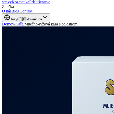
stravy
Kozmetika
Príslušenstvo
Značka
O nás
Blog
Kontakt
Jazyk
🇸🇰
Slovenčina
Domov
/
Kaše
/
Mliečno-ryžová kaša s colostrom