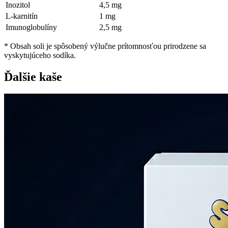
Inozitol
4,5 mg
L-karnitín
1 mg
Imunoglobulíny
2,5 mg
* Obsah soli je spôsobený výlučne prítomnosťou prirodzene sa
vyskytujúceho sodíka.
Ďalšie kaše