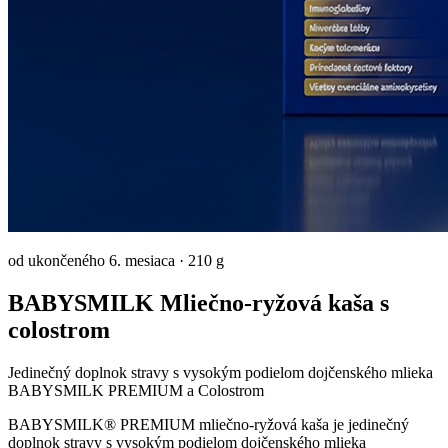
od ukončeného 6. mesiaca
·
210 g
BABYSMILK Mliečno-ryžová kaša s
colostrom
Jedinečný doplnok stravy s vysokým podielom dojčenského mlieka
BABYSMILK PREMIUM a Colostrom
BABYSMILK® PREMIUM mliečno-ryžová kaša je jedinečný
doplnok stravy s vysokým podielom dojčenského mlieka