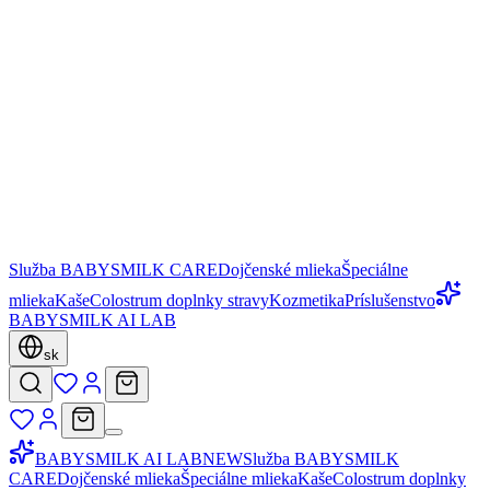
Služba BABYSMILK CARE
Dojčenské mlieka
Špeciálne
mlieka
Kaše
Colostrum doplnky stravy
Kozmetika
Príslušenstvo
BABYSMILK AI LAB
sk
BABYSMILK AI LAB
NEW
Služba BABYSMILK
CARE
Dojčenské mlieka
Špeciálne mlieka
Kaše
Colostrum doplnky