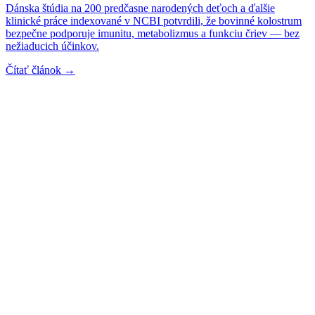
Dánska štúdia na 200 predčasne narodených deťoch a ďalšie
klinické práce indexované v NCBI potvrdili, že bovinné kolostrum
bezpečne podporuje imunitu, metabolizmus a funkciu čriev — bez
nežiaducich účinkov.
Čítať článok →