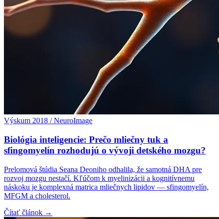
Výskum 2018 / NeuroImage
Biológia inteligencie: Prečo mliečny tuk a
sfingomyelín rozhodujú o vývoji detského mozgu?
Prelomová štúdia Seana Deoniho odhalila, že samotná DHA pre
rozvoj mozgu nestačí. Kľúčom k myelinizácii a kognitívnemu
náskoku je komplexná matrica mliečnych lipidov — sfingomyelín,
MFGM a cholesterol.
Čítať článok →