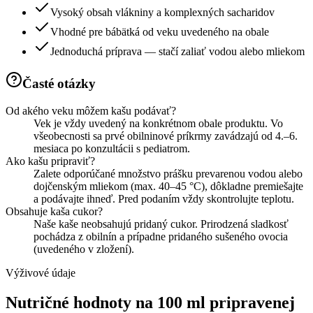
Vysoký obsah vlákniny a komplexných sacharidov
Vhodné pre bábätká od veku uvedeného na obale
Jednoduchá príprava — stačí zaliať vodou alebo mliekom
Časté otázky
Od akého veku môžem kašu podávať?
Vek je vždy uvedený na konkrétnom obale produktu. Vo
všeobecnosti sa prvé obilninové príkrmy zavádzajú od 4.–6.
mesiaca po konzultácii s pediatrom.
Ako kašu pripraviť?
Zalete odporúčané množstvo prášku prevarenou vodou alebo
dojčenským mliekom (max. 40–45 °C), dôkladne premiešajte
a podávajte ihneď. Pred podaním vždy skontrolujte teplotu.
Obsahuje kaša cukor?
Naše kaše neobsahujú pridaný cukor. Prirodzená sladkosť
pochádza z obilnín a prípadne pridaného sušeného ovocia
(uvedeného v zložení).
Výživové údaje
Nutričné hodnoty na 100 ml pripravenej