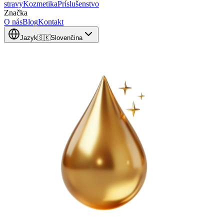
stravy
Kozmetika
Príslušenstvo
Značka
O nás
Blog
Kontakt
Jazyk
🇸🇰
Slovenčina