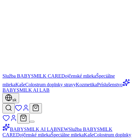
Služba BABYSMILK CARE
Dojčenské mlieka
Špeciálne
mlieka
Kaše
Colostrum doplnky stravy
Kozmetika
Príslušenstvo
BABYSMILK AI LAB
sk
BABYSMILK AI LAB
NEW
Služba BABYSMILK
CARE
Dojčenské mlieka
Špeciálne mlieka
Kaše
Colostrum doplnky