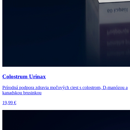
Colostrum Urinax
Prírodná podpora zdravia močových ciest s colostrom, D-manózou a
kanadskou brusinkou
19,99 €