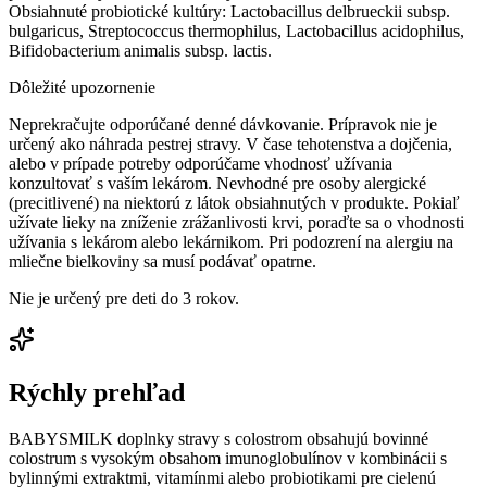
Obsiahnuté probiotické kultúry: Lactobacillus delbrueckii subsp.
bulgaricus, Streptococcus thermophilus, Lactobacillus acidophilus,
Bifidobacterium animalis subsp. lactis.
Dôležité upozornenie
Neprekračujte odporúčané denné dávkovanie. Prípravok nie je
určený ako náhrada pestrej stravy. V čase tehotenstva a dojčenia,
alebo v prípade potreby odporúčame vhodnosť užívania
konzultovať s vaším lekárom. Nevhodné pre osoby alergické
(precitlivené) na niektorú z látok obsiahnutých v produkte. Pokiaľ
užívate lieky na zníženie zrážanlivosti krvi, poraďte sa o vhodnosti
užívania s lekárom alebo lekárnikom. Pri podozrení na alergiu na
mliečne bielkoviny sa musí podávať opatrne.
Nie je určený pre deti do 3 rokov.
Rýchly prehľad
BABYSMILK doplnky stravy s colostrom obsahujú bovinné
colostrum s vysokým obsahom imunoglobulínov v kombinácii s
bylinnými extraktmi, vitamínmi alebo probiotikami pre cielenú