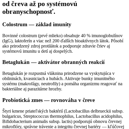
od čreva až po systémovú
obranyschopnosť.
Colostrum — základ imunity
Bovinné colostrum (prvé mlieko) obsahuje 40 % imunoglobulínov
(IgG), laktoferín a viac než 200 ďalších bioaktívnych látok. Pôsobí
ako prirodzený zdroj protilátok a podporuje zdravie čriev aj
systémovú imunitu u detí aj dospelých.
Betaglukán — aktivátor obranných reakcií
Betaglukán je rozpustná vláknina prirodzene sa vyskytujúca v
obilninách, kvasniciach a hubách. Aktivuje bunky imunitného
systému (makrofágy, neutrofily) a pomáha organizmu reagovať na
bakteriálne aj parazitárne hrozby.
Probiotická zmes — rovnováha v čreve
Štyri kmene priateľských baktérií (Lactobacillus delbrueckii subsp.
bulgaricus, Streptococcus thermophilus, Lactobacillus acidophilus,
Bifidobacterium animalis subsp. lactis) podporujú obnovu črevnej
mikroflóry, správne trávenie a integritu črevnej bariéry — kľúčovej