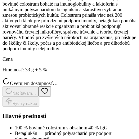
bovinné colostrum bohaté na imunoglobulíny a laktoferín s
unikátnym polysacharidom betaglukán a starostlivo vybranou
zmesou probiotických kultúr. Colostrum prináša viac než 200
aktívnych látok pre prirodzenú podporu imunity, betaglukán pomáha
aktivovať obranné reakcie organizmu a probiotiká podporujú
rovnováhu črevnej mikroflóry, správne trávenie a tvorbu črevnej
bariéry. Vhodný pri zvýšených nárokoch na organizmus, pri nástupe
do škôlky či školy, počas a po antibiotickej liečbe a pre dlhodobú
podporu imunity celej rodiny.
Cena
Hmotnosť
:
33 g + 5 %
Overujem dostupnosť…
Načítavam…
Rýchly nákup
Hlavné prednosti
100 % bovinné colostrum s obsahom 40 % IgG
Betaglukán — prírodný polysacharid pre podporu
obranyschopnosti