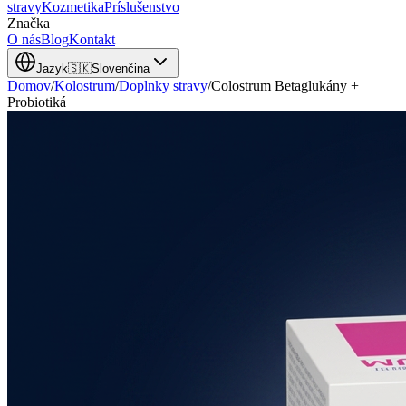
stravy
Kozmetika
Príslušenstvo
Značka
O nás
Blog
Kontakt
Jazyk
🇸🇰
Slovenčina
Domov
/
Kolostrum
/
Doplnky stravy
/
Colostrum Betaglukány +
Probiotiká