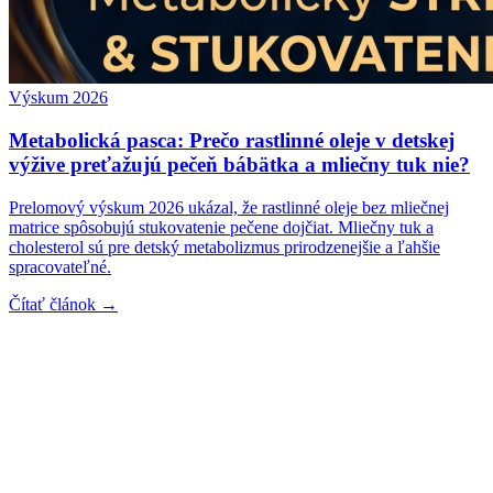
Výskum 2026
Metabolická pasca: Prečo rastlinné oleje v detskej
výžive preťažujú pečeň bábätka a mliečny tuk nie?
Prelomový výskum 2026 ukázal, že rastlinné oleje bez mliečnej
matrice spôsobujú stukovatenie pečene dojčiat. Mliečny tuk a
cholesterol sú pre detský metabolizmus prirodzenejšie a ľahšie
spracovateľné.
Čítať článok →