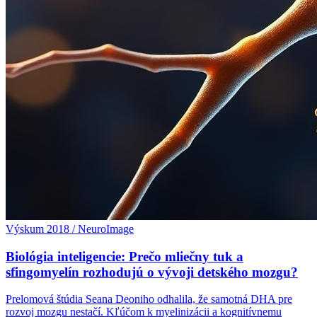
Výskum 2018 / NeuroImage
Biológia inteligencie: Prečo mliečny tuk a
sfingomyelín rozhodujú o vývoji detského mozgu?
Prelomová štúdia Seana Deoniho odhalila, že samotná DHA pre
rozvoj mozgu nestačí. Kľúčom k myelinizácii a kognitívnemu