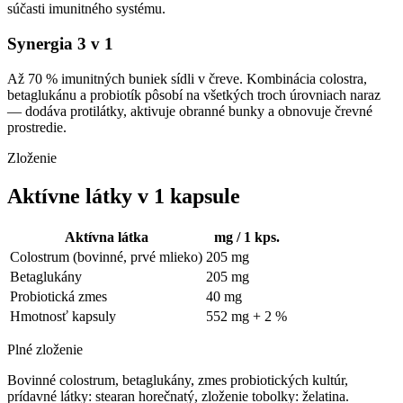
súčasti imunitného systému.
Synergia 3 v 1
Až 70 % imunitných buniek sídli v čreve. Kombinácia colostra,
betaglukánu a probiotík pôsobí na všetkých troch úrovniach naraz
— dodáva protilátky, aktivuje obranné bunky a obnovuje črevné
prostredie.
Zloženie
Aktívne látky v 1 kapsule
Aktívna látka
mg / 1 kps.
Colostrum (bovinné, prvé mlieko)
205 mg
Betaglukány
205 mg
Probiotická zmes
40 mg
Hmotnosť kapsuly
552 mg + 2 %
Plné zloženie
Bovinné colostrum, betaglukány, zmes probiotických kultúr,
prídavné látky: stearan horečnatý, zloženie tobolky: želatina.