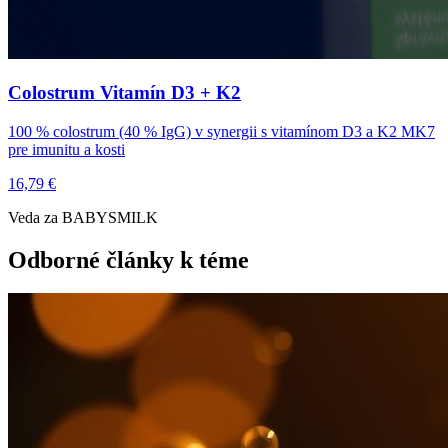
Colostrum Vitamín D3 + K2
100 % colostrum (40 % IgG) v synergii s vitamínom D3 a K2 MK7
pre imunitu a kosti
16,79 €
Veda za BABYSMILK
Odborné články k téme