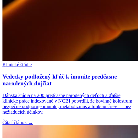
Klinické štúdie
Vedecky podložený kľúč k imunite predčasne
narodených dojčiat
Dánska štúdia na 200 predčasne narodených deťoch a ďalšie
klinické práce indexované v NCBI potvrdili, že bovinné kolostrum
bezpečne podporuje imunitu, metabolizmus a funkciu čriev — bez
nežiaducich účinkov.
Čítať článok →