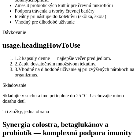
Zmes 4 probiotických kultúr pre črevnú mikroflóru
Podpora trávenia a tvorby črevnej bariéry
Ideálny pri nástupe do kolektívu (škôlka, škola)
Vhodný pre dlhodobé užívanie
Dávkovanie
usage.headingHowToUse
1
.
2 kapsuly denne — najlepšie večer pred jedlom.
2
.
Zapiť dostatočným množstvom tekutiny.
3
.
Vhodné na dlhodobé užívanie aj pri zvýšených nárokoch na
organizmus.
Skladovanie
Skladujte v suchu a tme pri teplote do 25 °C. Uschovajte mimo
dosahu detí.
Tri zložky, jedna obrana
Synergia colostra, betaglukánov a
probiotík — komplexná podpora imunity