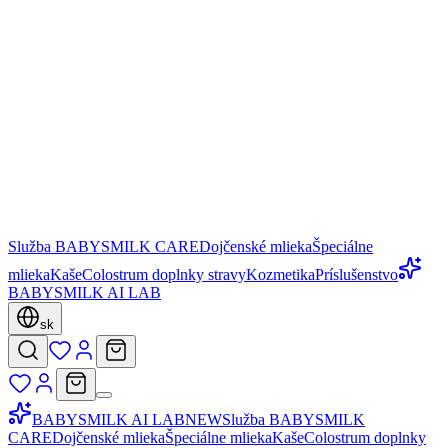
Služba BABYSMILK CARE
Dojčenské mlieka
Špeciálne
mlieka
Kaše
Colostrum doplnky stravy
Kozmetika
Príslušenstvo
BABYSMILK AI LAB
sk
BABYSMILK AI LAB
NEW
Služba BABYSMILK
CARE
Dojčenské mlieka
Špeciálne mlieka
Kaše
Colostrum doplnky