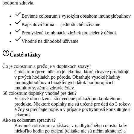
podporu zdravia.
Bovinné colostrum s vysokým obsahom imunoglobulínov
Kapsulová forma — jednoduché užívanie
Premyslené kombinácie zložiek pre cielený účinok
Vhodné na dlhodobé užívanie
Časté otázky
Čo je colostrum a prečo je v doplnkoch stravy?
Colostrum (prvé mlieko) je tekutina, ktorú cicavce produkujú
v prvých hodinách po pôrode. Obsahuje vysoké hladiny
imunoglobulínov a bioaktívnych látok podporujúcich
imunitný systém a zdravie čriev.
Sú colostrum doplnky vhodné pre deti?
Vekové obmedzenia sú uvedené pri každom konkrétnom
produkte. Niektoré doplnky nie sú určené pre deti do 3 rokov.
Vždy si prečítajte popis a v prípade pochybností konzultujte s
lekárom.
Ako sa colostrum spracúva?
Bovinné colostrum sa získava z nadbytočného colostra kráv
niekoľko hodín po otelení (teliatka nie sú ničím ukrátené) a