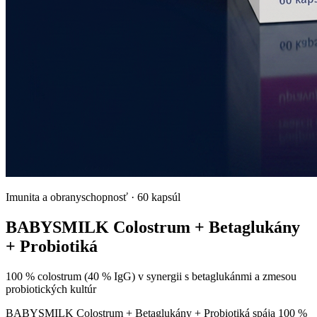
Imunita a obranyschopnosť
·
60 kapsúl
BABYSMILK Colostrum + Betaglukány
+ Probiotiká
100 % colostrum (40 % IgG) v synergii s betaglukánmi a zmesou
probiotických kultúr
BABYSMILK Colostrum + Betaglukány + Probiotiká spája 100 %