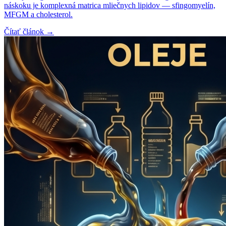
náskoku je komplexná matrica mliečnych lipidov — sfingomyelín,
MFGM a cholesterol.
Čítať článok →