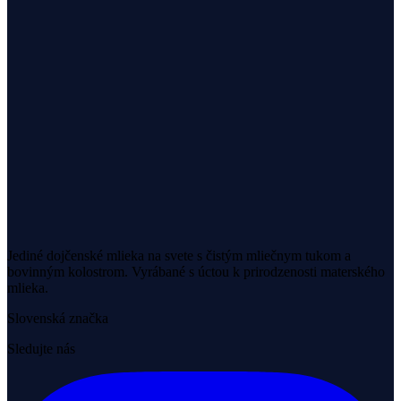
Jediné dojčenské mlieka na svete s čistým mliečnym tukom a
bovinným kolostrom. Vyrábané s úctou k prirodzenosti materského
mlieka.
Slovenská značka
Sledujte nás