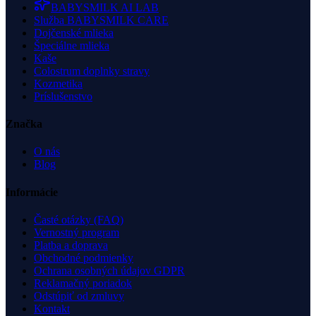
BABYSMILK AI LAB
Služba BABYSMILK CARE
Dojčenské mlieka
Špeciálne mlieka
Kaše
Colostrum doplnky stravy
Kozmetika
Príslušenstvo
Značka
O nás
Blog
Informácie
Časté otázky (FAQ)
Vernostný program
Platba a doprava
Obchodné podmienky
Ochrana osobných údajov GDPR
Reklamačný poriadok
Odstúpiť od zmluvy
Kontakt