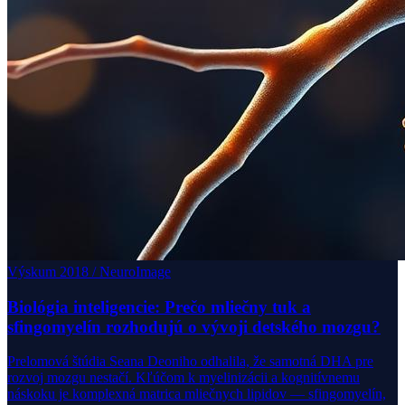
Výskum 2018 / NeuroImage
Biológia inteligencie: Prečo mliečny tuk a
sfingomyelín rozhodujú o vývoji detského mozgu?
Prelomová štúdia Seana Deoniho odhalila, že samotná DHA pre
rozvoj mozgu nestačí. Kľúčom k myelinizácii a kognitívnemu
náskoku je komplexná matrica mliečnych lipidov — sfingomyelín,