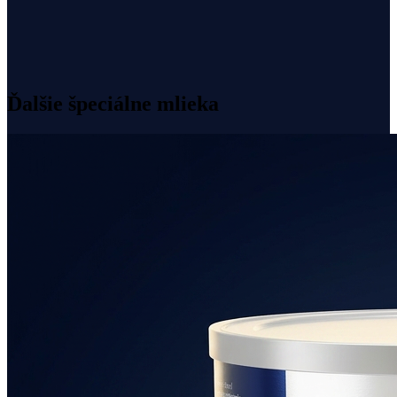
Bez laktózy – nahradená glukózou
Bez sóje, palmového a rybieho oleja
Bez GMO
Imunoglobulíny IgG, IgA, IgM
Ďalšie špeciálne mlieka