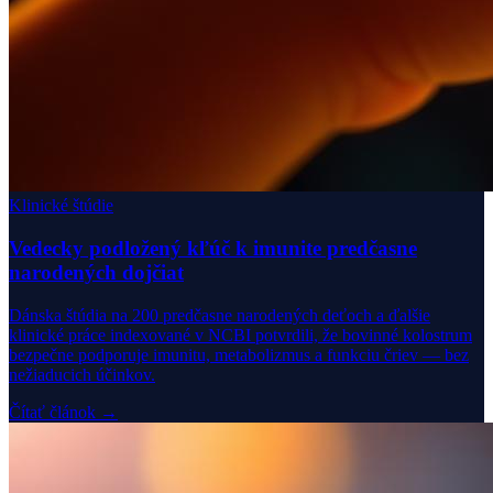
Klinické štúdie
Vedecky podložený kľúč k imunite predčasne
narodených dojčiat
Dánska štúdia na 200 predčasne narodených deťoch a ďalšie
klinické práce indexované v NCBI potvrdili, že bovinné kolostrum
bezpečne podporuje imunitu, metabolizmus a funkciu čriev — bez
nežiaducich účinkov.
Čítať článok →