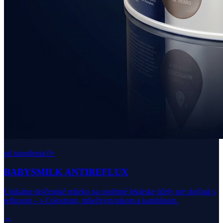
od narodenia 0+
BABYSMILK ANTIREFLUX
Unikátne dojčenské mlieko na osobitné lekárske účely pre dojčatá s
refluxom – s Colostrom, mliečnym tukom a karubínom.
→