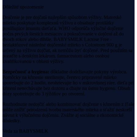
Dôležité upozornenie
Dojčenie je pre dojčatá najlepším spôsobom výživy. Materské
mlieko poskytuje komplexnú výživu a obsahuje protilátky
posilňujúce imunitu dieťaťa. WHO odporúča výlučné dojčenie
počas prvých šiestich mesiacov a pokračovanie v dojčení až do
dvoch rokov alebo dlhšie.
BABYSMILK Lactose Free -
bezlaktózové následné dojčenské mlieko s Colostrom 900 g
je
určený na výživu dojčiat, ak nemôžu byť dojčené.
Pred použitím sa
poraďte s detským lekárom, farmaceutom alebo osobou
kvalifikovanou v oblasti výživy.
Bezpečnosť a hygiena:
dôkladne dodržiavajte pokyny výrobcu.
Pomôcky na kŕmenie sterilizujte, čerstvo pripravené mlieko
spotrebujte do 2 hodín, neohrievajte ho v mikrovlnnej rúre, dieťa pri
kŕmení nenechávajte bez dozoru a dbajte na ústnu hygienu. Obsah
dózy spotrebujte do 3 týždňov po otvorení.
Rozhodnutie nedojčiť alebo kombinovať dojčenie s kŕmením z fľaše
môže znížiť prirodzenú tvorbu materského mlieka a sťažiť neskorší
návrat k výlučnému dojčeniu. Zvážte aj sociálne a ekonomické
dôsledky.
Veda za BABYSMILK