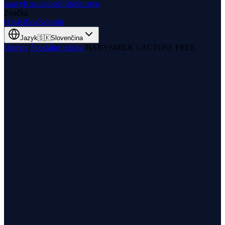
stravy
Kozmetika
Príslušenstvo
Značka
O nás
Blog
Kontakt
Jazyk
🇸🇰
Slovenčina
Domov
/
Špeciálne mlieka
/
BABYSMILK LACTOSE FREE