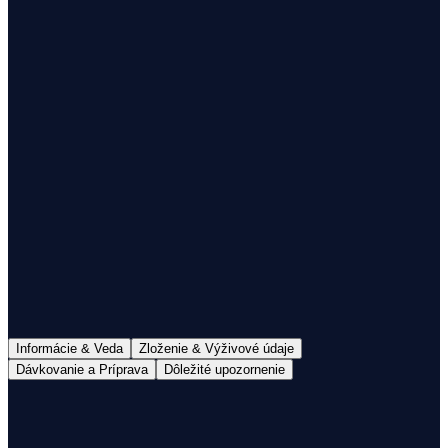
1
Doručenie do 48h
Doprava nad 60€ zdarma
100% mliečny tuk
S Colostrom
Informácie & Veda
Zloženie & Výživové údaje
Dávkovanie a Príprava
Dôležité upozornenie