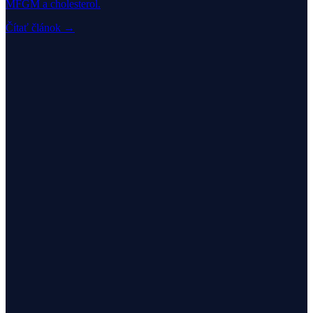
MFGM a cholesterol.
Čítať článok →