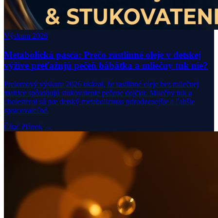
Výskum 2026
Metabolická pasca: Prečo rastlinné oleje v detskej
výžive preťažujú pečeň bábätka a mliečny tuk nie?
Prelomový výskum 2026 ukázal, že rastlinné oleje bez mliečnej
matrice spôsobujú stukovatenie pečene dojčiat. Mliečny tuk a
cholesterol sú pre detský metabolizmus prirodzenejšie a ľahšie
spracovateľné.
Čítať článok →