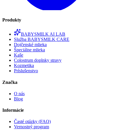
Produkty
BABYSMILK AI LAB
Služba BABYSMILK CARE
Dojčenské mlieka
Špeciálne mlieka
Kaše
Colostrum doplnky stravy
Kozmetika
Príslušenstvo
Značka
O nás
Blog
Informácie
Časté otázky (FAQ)
Vernostný program