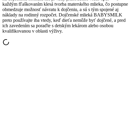
každým fľaškovaním klesá tvorba materského mlieka, čo postupne
obmedzuje možnosť návratu k dojčeniu, a sú s tým spojené aj
náklady na rodinný rozpočet. Dojčenské mlieká BABYSMILK
preto používajte iba vtedy, keď dieťa nemôže byť dojčené, a pred
ich zavedením sa poraďte s detským lekárom alebo osobou
kvalifikovanou v oblasti výživy.