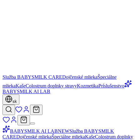
Služba BABYSMILK CARE
Dojčenské mlieka
Špeciálne
mlieka
Kaše
Colostrum doplnky stravy
Kozmetika
Príslušenstvo
BABYSMILK AI LAB
sk
BABYSMILK AI LAB
NEW
Služba BABYSMILK
CARE
Dojčenské mlieka
Špeciálne mlieka
Kaše
Colostrum doplnky