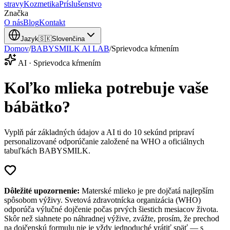
stravy
Kozmetika
Príslušenstvo
Značka
O nás
Blog
Kontakt
Jazyk
🇸🇰
Slovenčina
Domov
/
BABYSMILK AI LAB
/
Sprievodca kŕmením
AI · Sprievodca kŕmením
Koľko mlieka potrebuje vaše
bábätko?
Vyplň pár základných údajov a AI ti do 10 sekúnd pripraví
personalizované odporúčanie založené na WHO a oficiálnych
tabuľkách BABYSMILK.
Dôležité upozornenie:
Materské mlieko je pre dojčatá najlepším
spôsobom výživy. Svetová zdravotnícka organizácia (WHO)
odporúča výlučné dojčenie počas prvých šiestich mesiacov života.
Skôr než siahnete po náhradnej výžive, zvážte, prosím, že prechod
na dojčenskú formulu nie je vždy jednoduché vrátiť späť — s