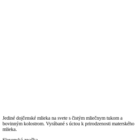
Jediné dojčenské mlieka na svete s čistým mliečnym tukom a
bovinným kolostrom. Vyrábané s úctou k prirodzenosti materského
mlieka.
Slovenská značka