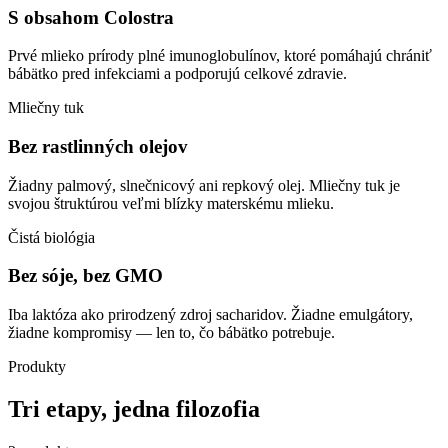
S obsahom Colostra
Prvé mlieko prírody plné imunoglobulínov, ktoré pomáhajú chrániť
bábätko pred infekciami a podporujú celkové zdravie.
Mliečny tuk
Bez rastlinných olejov
Žiadny palmový, slnečnicový ani repkový olej. Mliečny tuk je
svojou štruktúrou veľmi blízky materskému mlieku.
Čistá biológia
Bez sóje, bez GMO
Iba laktóza ako prirodzený zdroj sacharidov. Žiadne emulgátory,
žiadne kompromisy — len to, čo bábätko potrebuje.
Produkty
Tri etapy, jedna filozofia