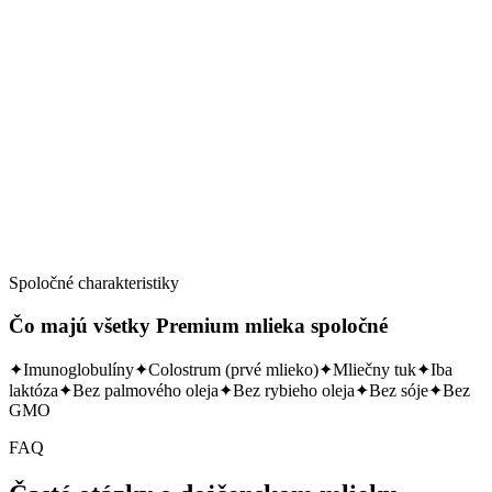
Skladom
Detail →
Spoločné charakteristiky
Čo majú všetky Premium mlieka spoločné
✦
Imunoglobulíny
✦
Colostrum (prvé mlieko)
✦
Mliečny tuk
✦
Iba
laktóza
✦
Bez palmového oleja
✦
Bez rybieho oleja
✦
Bez sóje
✦
Bez
GMO
FAQ