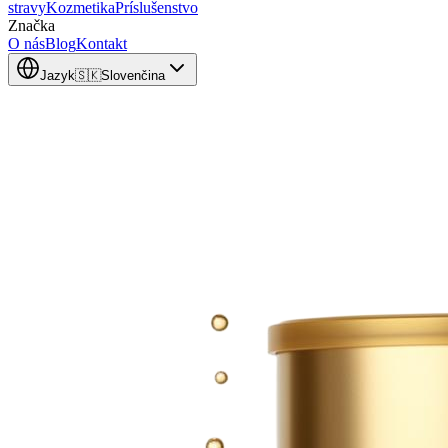
stravy
Kozmetika
Príslušenstvo
Značka
O nás
Blog
Kontakt
Jazyk
🇸🇰
Slovenčina