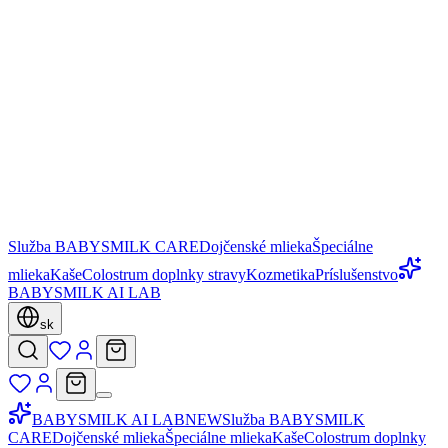
Služba BABYSMILK CARE
Dojčenské mlieka
Špeciálne
mlieka
Kaše
Colostrum doplnky stravy
Kozmetika
Príslušenstvo
BABYSMILK AI LAB
sk
BABYSMILK AI LAB
NEW
Služba BABYSMILK
CARE
Dojčenské mlieka
Špeciálne mlieka
Kaše
Colostrum doplnky