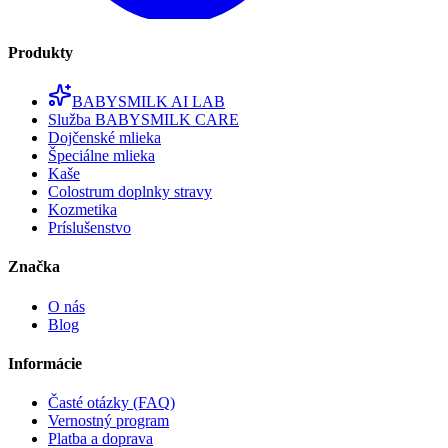
Produkty
BABYSMILK AI LAB
Služba BABYSMILK CARE
Dojčenské mlieka
Špeciálne mlieka
Kaše
Colostrum doplnky stravy
Kozmetika
Príslušenstvo
Značka
O nás
Blog
Informácie
Časté otázky (FAQ)
Vernostný program
Platba a doprava