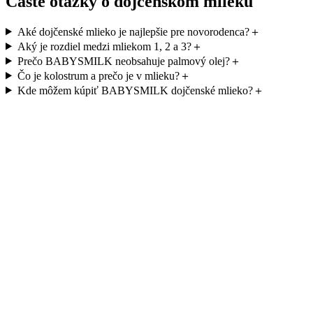
Časté otázky o dojčenskom mlieku
Aké dojčenské mlieko je najlepšie pre novorodenca?
＋
Aký je rozdiel medzi mliekom 1, 2 a 3?
＋
Prečo BABYSMILK neobsahuje palmový olej?
＋
Čo je kolostrum a prečo je v mlieku?
＋
Kde môžem kúpiť BABYSMILK dojčenské mlieko?
＋