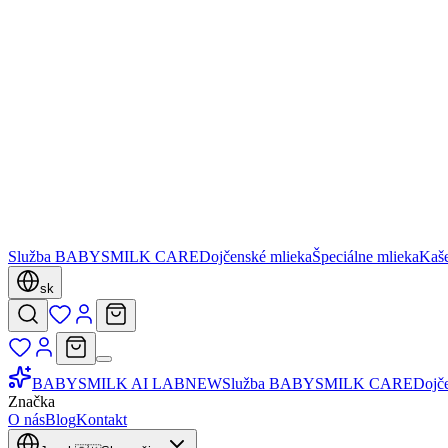
Služba BABYSMILK CARE
Dojčenské mlieka
Špeciálne mlieka
Kaš
sk
BABYSMILK AI LAB
NEW
Služba BABYSMILK CARE
Dojč
Značka
O nás
Blog
Kontakt