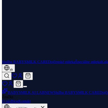
Služba BABYSMILK CARE
Dojčenské mlieka
Špeciálne mlieka
Kaš
sk
BABYSMILK AI LAB
NEW
Služba BABYSMILK CARE
Dojč
Značka
O nás
Blog
Kontakt