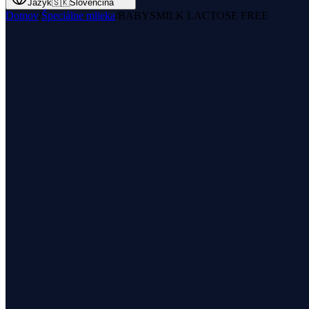
Jazyk
🇸🇰
Slovenčina
Domov
/
Špeciálne mlieka
/
BABYSMILK LACTOSE FREE