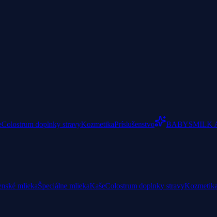
e
Colostrum doplnky stravy
Kozmetika
Príslušenstvo
BABYSMILK 
enské mlieka
Špeciálne mlieka
Kaše
Colostrum doplnky stravy
Kozmetik