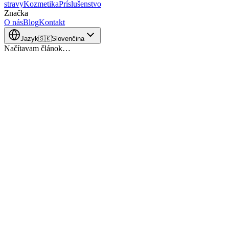
stravy
Kozmetika
Príslušenstvo
Značka
O nás
Blog
Kontakt
Jazyk
🇸🇰
Slovenčina
Načítavam článok…