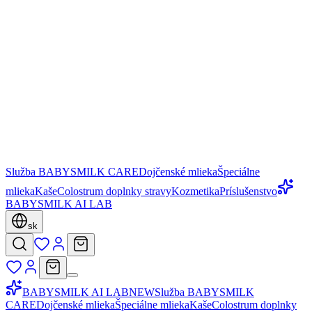
Služba BABYSMILK CARE
Dojčenské mlieka
Špeciálne
mlieka
Kaše
Colostrum doplnky stravy
Kozmetika
Príslušenstvo
BABYSMILK AI LAB
sk
BABYSMILK AI LAB
NEW
Služba BABYSMILK
CARE
Dojčenské mlieka
Špeciálne mlieka
Kaše
Colostrum doplnky