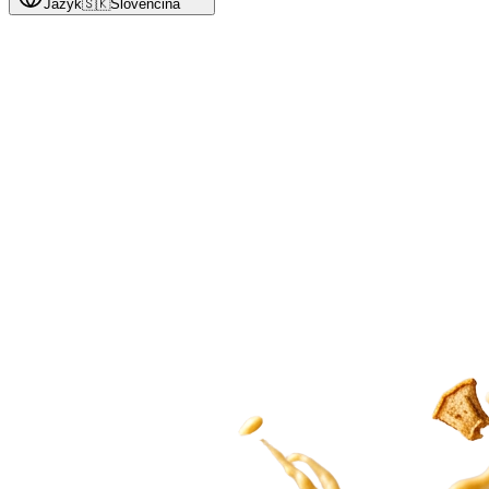
Jazyk
🇸🇰
Slovenčina