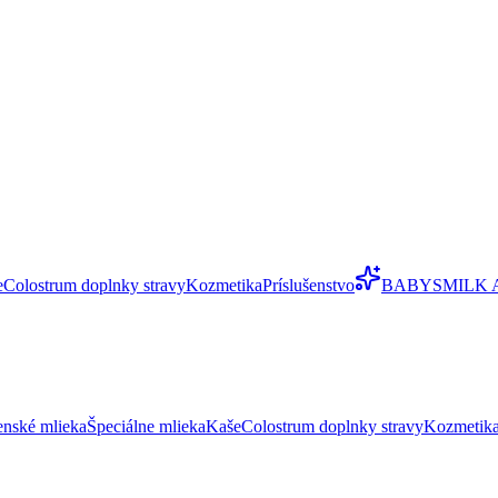
e
Colostrum doplnky stravy
Kozmetika
Príslušenstvo
BABYSMILK 
enské mlieka
Špeciálne mlieka
Kaše
Colostrum doplnky stravy
Kozmetik