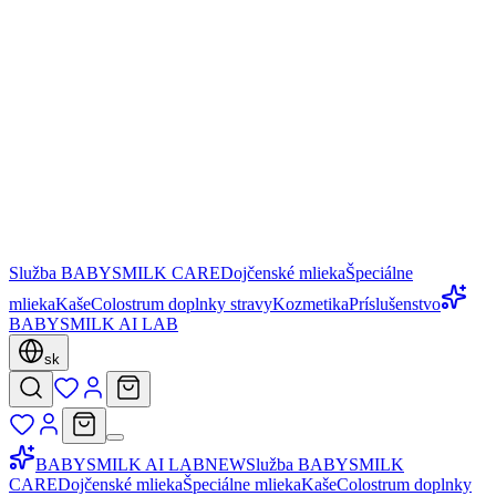
Služba BABYSMILK CARE
Dojčenské mlieka
Špeciálne
mlieka
Kaše
Colostrum doplnky stravy
Kozmetika
Príslušenstvo
BABYSMILK AI LAB
sk
BABYSMILK AI LAB
NEW
Služba BABYSMILK
CARE
Dojčenské mlieka
Špeciálne mlieka
Kaše
Colostrum doplnky