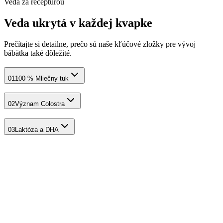
Veda za receptúrou
Veda ukrytá v každej kvapke
Prečítajte si detailne, prečo sú naše kľúčové zložky pre vývoj
bábätka také dôležité.
01
100 % Mliečny tuk
02
Význam Colostra
03
Laktóza a DHA