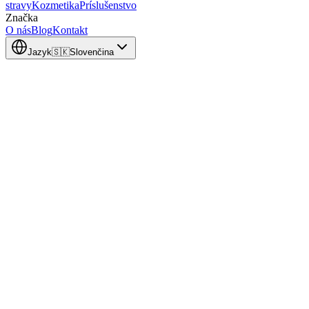
stravy
Kozmetika
Príslušenstvo
Značka
O nás
Blog
Kontakt
Jazyk
🇸🇰
Slovenčina