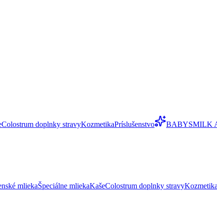
e
Colostrum doplnky stravy
Kozmetika
Príslušenstvo
BABYSMILK 
enské mlieka
Špeciálne mlieka
Kaše
Colostrum doplnky stravy
Kozmetik