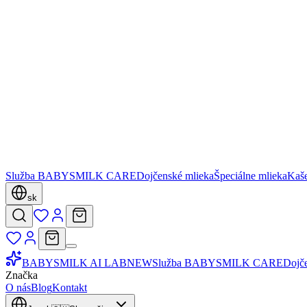
Služba BABYSMILK CARE
Dojčenské mlieka
Špeciálne mlieka
Kaš
sk
BABYSMILK AI LAB
NEW
Služba BABYSMILK CARE
Dojč
Značka
O nás
Blog
Kontakt