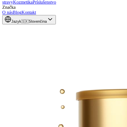
stravy
Kozmetika
Príslušenstvo
Značka
O nás
Blog
Kontakt
Jazyk
🇸🇰
Slovenčina