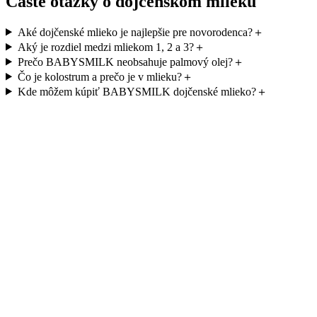
Časté otázky o dojčenskom mlieku
Aké dojčenské mlieko je najlepšie pre novorodenca?
＋
Aký je rozdiel medzi mliekom 1, 2 a 3?
＋
Prečo BABYSMILK neobsahuje palmový olej?
＋
Čo je kolostrum a prečo je v mlieku?
＋
Kde môžem kúpiť BABYSMILK dojčenské mlieko?
＋