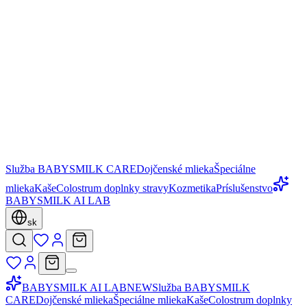
Služba BABYSMILK CARE
Dojčenské mlieka
Špeciálne
mlieka
Kaše
Colostrum doplnky stravy
Kozmetika
Príslušenstvo
BABYSMILK AI LAB
sk
BABYSMILK AI LAB
NEW
Služba BABYSMILK
CARE
Dojčenské mlieka
Špeciálne mlieka
Kaše
Colostrum doplnky