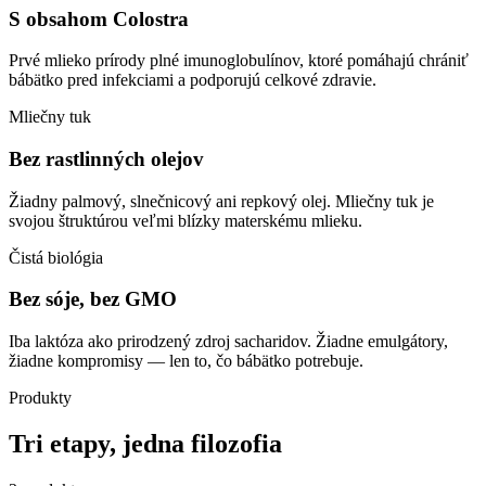
S obsahom Colostra
Prvé mlieko prírody plné imunoglobulínov, ktoré pomáhajú chrániť
bábätko pred infekciami a podporujú celkové zdravie.
Mliečny tuk
Bez rastlinných olejov
Žiadny palmový, slnečnicový ani repkový olej. Mliečny tuk je
svojou štruktúrou veľmi blízky materskému mlieku.
Čistá biológia
Bez sóje, bez GMO
Iba laktóza ako prirodzený zdroj sacharidov. Žiadne emulgátory,
žiadne kompromisy — len to, čo bábätko potrebuje.
Produkty
Tri etapy, jedna filozofia