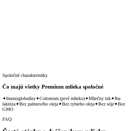
Skladom
Detail →
Spoločné charakteristiky
Čo majú všetky Premium mlieka spoločné
✦
Imunoglobulíny
✦
Colostrum (prvé mlieko)
✦
Mliečny tuk
✦
Iba
laktóza
✦
Bez palmového oleja
✦
Bez rybieho oleja
✦
Bez sóje
✦
Bez
GMO
FAQ