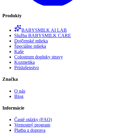
Produkty
BABYSMILK AI LAB
Služba BABYSMILK CARE
Dojčenské mlieka
Špeciálne mlieka
Kaše
Colostrum doplnky stravy
Kozmetika
Príslušenstvo
Značka
O nás
Blog
Informácie
Časté otázky (FAQ)
Vernostný program
Platba a doprava