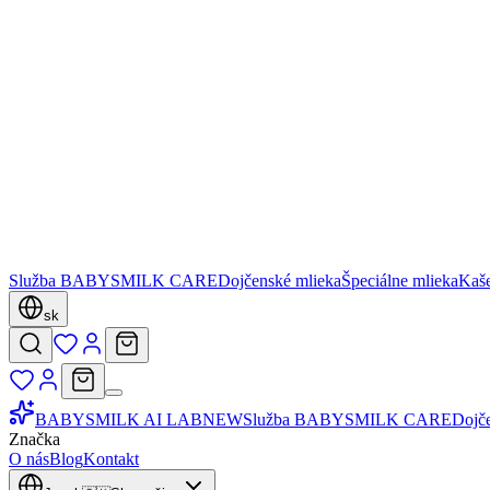
Služba BABYSMILK CARE
Dojčenské mlieka
Špeciálne mlieka
Kaš
sk
BABYSMILK AI LAB
NEW
Služba BABYSMILK CARE
Dojč
Značka
O nás
Blog
Kontakt