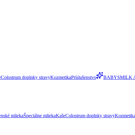
e
Colostrum doplnky stravy
Kozmetika
Príslušenstvo
BABYSMILK 
enské mlieka
Špeciálne mlieka
Kaše
Colostrum doplnky stravy
Kozmetik