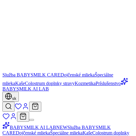
Služba BABYSMILK CARE
Dojčenské mlieka
Špeciálne
mlieka
Kaše
Colostrum doplnky stravy
Kozmetika
Príslušenstvo
BABYSMILK AI LAB
sk
BABYSMILK AI LAB
NEW
Služba BABYSMILK
CARE
Dojčenské mlieka
Špeciálne mlieka
Kaše
Colostrum doplnky