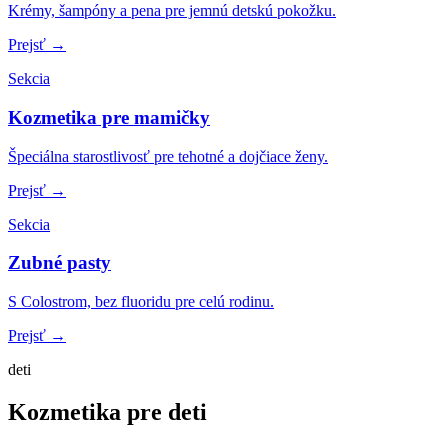
Krémy, šampóny a pena pre jemnú detskú pokožku.
Prejsť →
Sekcia
Kozmetika pre mamičky
Špeciálna starostlivosť pre tehotné a dojčiace ženy.
Prejsť →
Sekcia
Zubné pasty
S Colostrom, bez fluoridu pre celú rodinu.
Prejsť →
deti
Kozmetika pre deti