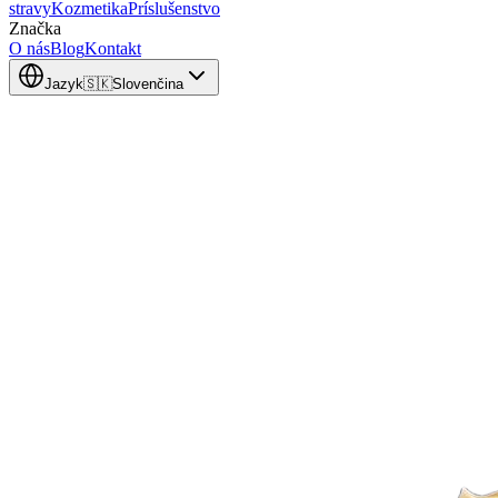
stravy
Kozmetika
Príslušenstvo
Značka
O nás
Blog
Kontakt
Jazyk
🇸🇰
Slovenčina