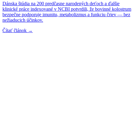
Dánska štúdia na 200 predčasne narodených deťoch a ďalšie
klinické práce indexované v NCBI potvrdili, že bovinné kolostrum
bezpečne podporuje imunitu, metabolizmus a funkciu čriev — bez
nežiaducich účinkov.
Čítať článok →