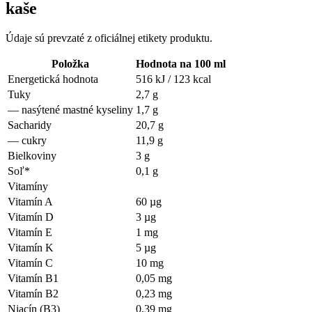
kaše
Údaje sú prevzaté z oficiálnej etikety produktu.
Položka
Hodnota na 100 ml
Energetická hodnota
516 kJ / 123 kcal
Tuky
2,7 g
—
nasýtené mastné kyseliny
1,7 g
Sacharidy
20,7 g
—
cukry
11,9 g
Bielkoviny
3 g
Soľ*
0,1 g
Vitamíny
Vitamín A
60 µg
Vitamín D
3 µg
Vitamín E
1 mg
Vitamín K
5 µg
Vitamín C
10 mg
Vitamín B1
0,05 mg
Vitamín B2
0,23 mg
Niacín (B3)
0,39 mg