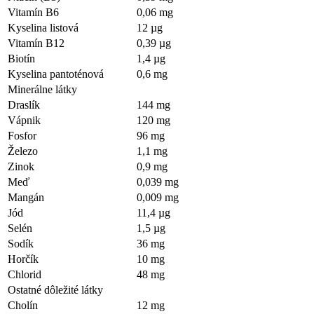
Vitamín B6
0,06 mg
Kyselina listová
12 µg
Vitamín B12
0,39 µg
Biotín
1,4 µg
Kyselina pantoténová
0,6 mg
Minerálne látky
Draslík
144 mg
Vápnik
120 mg
Fosfor
96 mg
Železo
1,1 mg
Zinok
0,9 mg
Meď
0,039 mg
Mangán
0,009 mg
Jód
11,4 µg
Selén
1,5 µg
Sodík
36 mg
Horčík
10 mg
Chlorid
48 mg
Ostatné dôležité látky
Cholín
12 mg