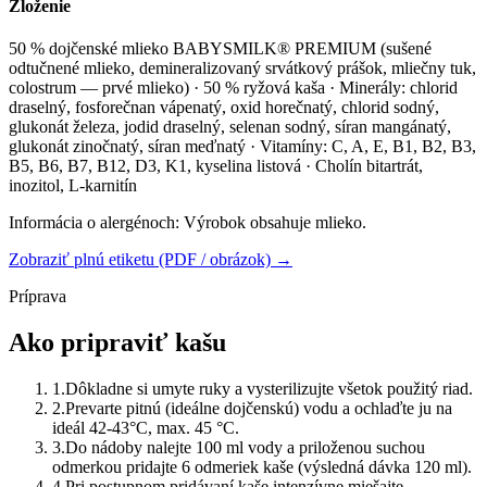
Zloženie
50 % dojčenské mlieko BABYSMILK® PREMIUM (sušené
odtučnené mlieko, demineralizovaný srvátkový prášok, mliečny tuk,
colostrum — prvé mlieko) · 50 % ryžová kaša · Minerály: chlorid
draselný, fosforečnan vápenatý, oxid horečnatý, chlorid sodný,
glukonát železa, jodid draselný, selenan sodný, síran mangánatý,
glukonát zinočnatý, síran meďnatý · Vitamíny: C, A, E, B1, B2, B3,
B5, B6, B7, B12, D3, K1, kyselina listová · Cholín bitartrát,
inozitol, L-karnitín
Informácia o alergénoch:
Výrobok obsahuje mlieko.
Zobraziť plnú etiketu (PDF / obrázok) →
Príprava
Ako pripraviť kašu
1
.
Dôkladne si umyte ruky a vysterilizujte všetok použitý riad.
2
.
Prevarte pitnú (ideálne dojčenskú) vodu a ochlaďte ju na
ideál 42-43°C, max. 45 °C.
3
.
Do nádoby nalejte 100 ml vody a priloženou suchou
odmerkou pridajte 6 odmeriek kaše (výsledná dávka 120 ml).
4
.
Pri postupnom pridávaní kaše intenzívne miešajte.