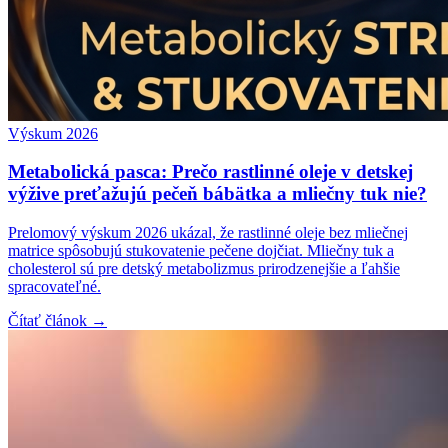
Výskum 2026
Metabolická pasca: Prečo rastlinné oleje v detskej
výžive preťažujú pečeň bábätka a mliečny tuk nie?
Prelomový výskum 2026 ukázal, že rastlinné oleje bez mliečnej
matrice spôsobujú stukovatenie pečene dojčiat. Mliečny tuk a
cholesterol sú pre detský metabolizmus prirodzenejšie a ľahšie
spracovateľné.
Čítať článok →