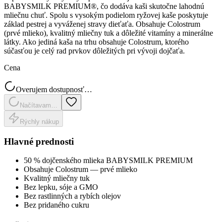
BABYSMILK PREMIUM®, čo dodáva kaši skutočne lahodnú
mliečnu chuť. Spolu s vysokým podielom ryžovej kaše poskytuje
základ pestrej a vyváženej stravy dieťaťa. Obsahuje Colostrum
(prvé mlieko), kvalitný mliečny tuk a dôležité vitamíny a minerálne
látky. Ako jediná kaša na trhu obsahuje Colostrum, ktorého
súčasťou je celý rad prvkov dôležitých pri vývoji dojčaťa.
Cena
Overujem dostupnosť…
Načítavam…
Rýchly nákup
Hlavné prednosti
50 % dojčenského mlieka BABYSMILK PREMIUM
Obsahuje Colostrum — prvé mlieko
Kvalitný mliečny tuk
Bez lepku, sóje a GMO
Bez rastlinných a rybích olejov
Bez pridaného cukru