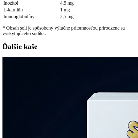
Inozitol
4,5 mg
L-karnitín
1 mg
Imunoglobulíny
2,5 mg
* Obsah soli je spôsobený výlučne prítomnosťou prirodzene sa
vyskytujúceho sodíka.
Ďalšie kaše