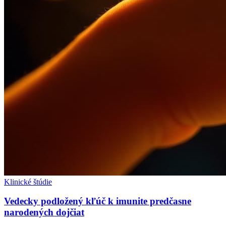
Klinické štúdie
Vedecky podložený kľúč k imunite predčasne
narodených dojčiat