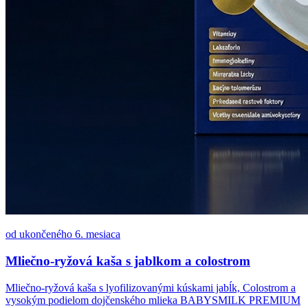
od ukončeného 6. mesiaca
Mliečno-ryžová kaša s jablkom a colostrom
Mliečno-ryžová kaša s lyofilizovanými kúskami jabĺk, Colostrom a
vysokým podielom dojčenského mlieka BABYSMILK PREMIUM