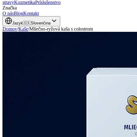
stravy
Kozmetika
Príslušenstvo
Značka
O nás
Blog
Kontakt
Jazyk
🇸🇰
Slovenčina
Domov
/
Kaše
/
Mliečno-ryžová kaša s colostrom