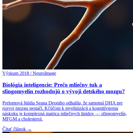
Výskum 2018 / NeuroImage
Biológia inteligencie: Prečo mliečny tuk a
sfingomyelín rozhodujú o vývoji detského mozgu?
Prelomová štúdia Seana Deoniho odhalila, že samotná DHA pre
rozvoj mozgu nestačí. Kľúčom k myelinizácii a kognitívnemu
náskoku je komplexná matrica mliečnych lipidov — sfingomyelín,
MFGM a cholesterol.
Čítať článok →