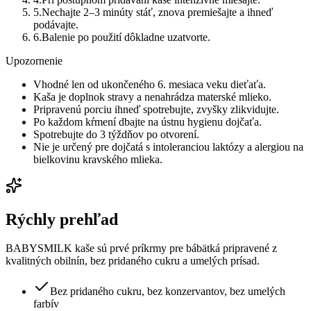
5
.
Nechajte 2–3 minúty stáť, znova premiešajte a ihneď
podávajte.
6
.
Balenie po použití dôkladne uzatvorte.
Upozornenie
Vhodné len od ukončeného 6. mesiaca veku dieťaťa.
Kaša je doplnok stravy a nenahrádza materské mlieko.
Pripravenú porciu ihneď spotrebujte, zvyšky zlikvidujte.
Po každom kŕmení dbajte na ústnu hygienu dojčaťa.
Spotrebujte do 3 týždňov po otvorení.
Nie je určený pre dojčatá s intoleranciou laktózy a alergiou na
bielkovinu kravského mlieka.
Rýchly prehľad
BABYSMILK kaše sú prvé príkrmy pre bábätká pripravené z
kvalitných obilnín, bez pridaného cukru a umelých prísad.
Bez pridaného cukru, bez konzervantov, bez umelých
farbív