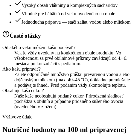
Vysoký obsah vlákniny a komplexných sacharidov
Vhodné pre bábätká od veku uvedeného na obale
Jednoduchá príprava — stačí zaliať vodou alebo mliekom
Časté otázky
Od akého veku môžem kašu podávať?
Vek je vždy uvedený na konkrétnom obale produktu. Vo
všeobecnosti sa prvé obilninové príkrmy zavádzajú od 4.–6.
mesiaca po konzultácii s pediatrom.
Ako kašu pripraviť?
Zalete odporúčané množstvo prášku prevarenou vodou alebo
dojčenským mliekom (max. 40–45 °C), dôkladne premiešajte
a podávajte ihneď. Pred podaním vždy skontrolujte teplotu.
Obsahuje kaša cukor?
Naše kaše neobsahujú pridaný cukor. Prirodzená sladkosť
pochádza z obilnín a prípadne pridaného sušeného ovocia
(uvedeného v zložení).
Výživové údaje
Nutričné hodnoty na 100 ml pripravenej