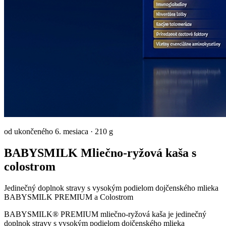
od ukončeného 6. mesiaca
·
210 g
BABYSMILK Mliečno-ryžová kaša s
colostrom
Jedinečný doplnok stravy s vysokým podielom dojčenského mlieka
BABYSMILK PREMIUM a Colostrom
BABYSMILK® PREMIUM mliečno-ryžová kaša je jedinečný
doplnok stravy s vysokým podielom dojčenského mlieka