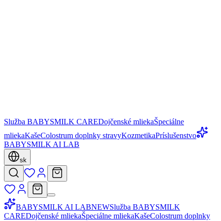
Služba BABYSMILK CARE
Dojčenské mlieka
Špeciálne
mlieka
Kaše
Colostrum doplnky stravy
Kozmetika
Príslušenstvo
BABYSMILK AI LAB
sk
BABYSMILK AI LAB
NEW
Služba BABYSMILK
CARE
Dojčenské mlieka
Špeciálne mlieka
Kaše
Colostrum doplnky