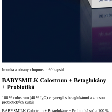
Imunita a obranyschopnosť
·
60 kapsúl
BABYSMILK Colostrum + Betaglukány
+ Probiotiká
100 % colostrum (40 % IgG) v synergii s betaglukánmi a zmesou
probiotických kultúr
BABYSMILK Colostrum + Betaglukány + Probiotiká spája 100 %