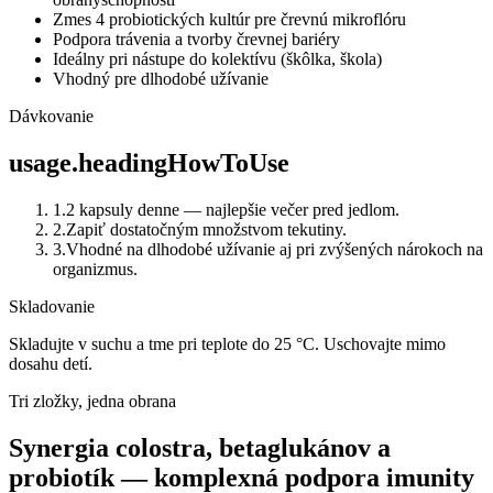
Zmes 4 probiotických kultúr pre črevnú mikroflóru
Podpora trávenia a tvorby črevnej bariéry
Ideálny pri nástupe do kolektívu (škôlka, škola)
Vhodný pre dlhodobé užívanie
Dávkovanie
usage.headingHowToUse
1
.
2 kapsuly denne — najlepšie večer pred jedlom.
2
.
Zapiť dostatočným množstvom tekutiny.
3
.
Vhodné na dlhodobé užívanie aj pri zvýšených nárokoch na
organizmus.
Skladovanie
Skladujte v suchu a tme pri teplote do 25 °C. Uschovajte mimo
dosahu detí.
Tri zložky, jedna obrana
Synergia colostra, betaglukánov a
probiotík — komplexná podpora imunity