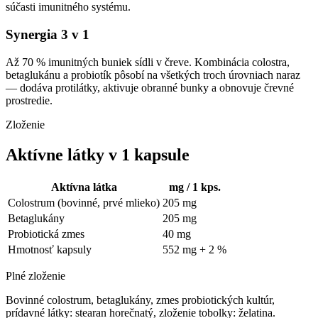
súčasti imunitného systému.
Synergia 3 v 1
Až 70 % imunitných buniek sídli v čreve. Kombinácia colostra,
betaglukánu a probiotík pôsobí na všetkých troch úrovniach naraz
— dodáva protilátky, aktivuje obranné bunky a obnovuje črevné
prostredie.
Zloženie
Aktívne látky v 1 kapsule
Aktívna látka
mg / 1 kps.
Colostrum (bovinné, prvé mlieko)
205 mg
Betaglukány
205 mg
Probiotická zmes
40 mg
Hmotnosť kapsuly
552 mg + 2 %
Plné zloženie
Bovinné colostrum, betaglukány, zmes probiotických kultúr,
prídavné látky: stearan horečnatý, zloženie tobolky: želatina.