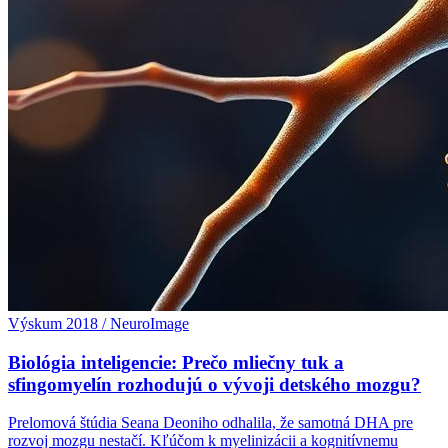
Výskum 2018 / NeuroImage
Biológia inteligencie: Prečo mliečny tuk a
sfingomyelín rozhodujú o vývoji detského mozgu?
Prelomová štúdia Seana Deoniho odhalila, že samotná DHA pre
rozvoj mozgu nestačí. Kľúčom k myelinizácii a kognitívnemu