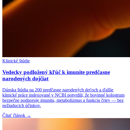
Klinické štúdie
Vedecky podložený kľúč k imunite predčasne
narodených dojčiat
Dánska štúdia na 200 predčasne narodených deťoch a ďalšie
klinické práce indexované v NCBI potvrdili, že bovinné kolostrum
bezpečne podporuje imunitu, metabolizmus a funkciu čriev — bez
nežiaducich účinkov.
Čítať článok →