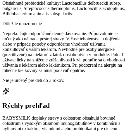
Obsiahnuté probiotické kultúry: Lactobacillus delbrueckii subsp.
bulgaricus, Streptococcus thermophilus, Lactobacillus acidophilus,
Bifidobacterium animalis subsp. lactis.
Dôležité upozornenie
Neprekračujte odporúčané denné dávkovanie. Prípravok nie je
určený ako náhrada pestrej stravy. V čase tehotenstva a dojčenia,
alebo v prípade potreby odporúčame vhodnosť užívania
konzultovať s vaším lekárom. Nevhodné pre osoby alergické
(precitlivené) na niektorú z látok obsiahnutých v produkte. Pokiaľ
užívate lieky na zníženie zrážanlivosti krvi, poraďte sa o vhodnosti
užívania s lekárom alebo lekárnikom. Pri podozrení na alergiu na
mliečne bielkoviny sa musí podávať opatrne.
Nie je určený pre deti do 3 rokov.
Rýchly prehľad
BABYSMILK doplnky stravy s colostrom obsahujú bovinné
colostrum s vysokým obsahom imunoglobulínov v kombinácii s
bylinnými extraktmi, vitamínmi alebo probiotikami pre cielenú