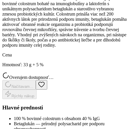
bovinné colostrum bohaté na imunoglobulíny a laktoferín s
unikátnym polysacharidom betaglukán a starostlivo vybranou
zmesou probiotických kultúr. Colostrum prináša viac než 200
aktívnych látok pre prirodzenú podporu imunity, betaglukán pomáha
aktivovať obranné reakcie organizmu a probiotiká podporujú
rovnováhu črevnej mikroflóry, správne trávenie a tvorbu črevnej
bariéry. Vhodný pri zvýšených nárokoch na organizmus, pri nástupe
do škôlky či školy, počas a po antibiotickej liečbe a pre dlhodobú
podporu imunity celej rodiny.
Cena
Hmotnosť
:
33 g + 5 %
Overujem dostupnosť…
Načítavam…
Rýchly nákup
Hlavné prednosti
100 % bovinné colostrum s obsahom 40 % IgG
Betaglukán — prírodný polysacharid pre podporu
obranyschopnosti