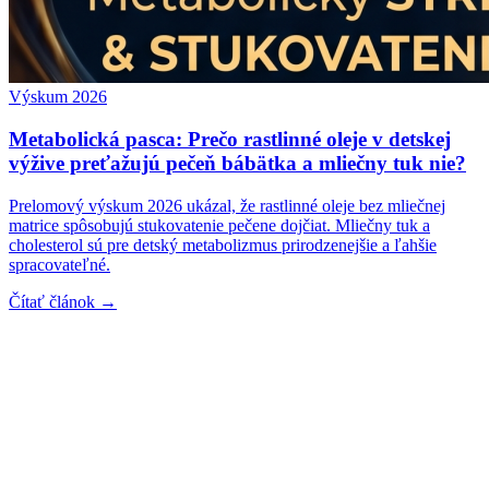
Výskum 2026
Metabolická pasca: Prečo rastlinné oleje v detskej
výžive preťažujú pečeň bábätka a mliečny tuk nie?
Prelomový výskum 2026 ukázal, že rastlinné oleje bez mliečnej
matrice spôsobujú stukovatenie pečene dojčiat. Mliečny tuk a
cholesterol sú pre detský metabolizmus prirodzenejšie a ľahšie
spracovateľné.
Čítať článok →