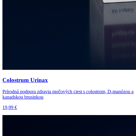
Colostrum Urinax
Prírodná podpora zdravia močových ciest s colostrom, D-manózou a
kanadskou brusinkou
19,99 €