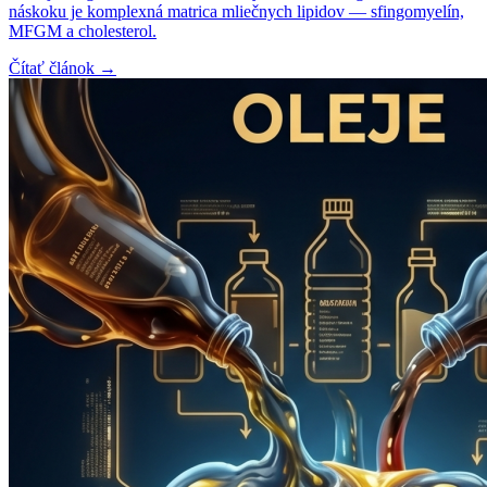
náskoku je komplexná matrica mliečnych lipidov — sfingomyelín,
MFGM a cholesterol.
Čítať článok →