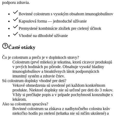
podporu zdravia.
Bovinné colostrum s vysokým obsahom imunoglobulínov
Kapsulová forma — jednoduché užívanie
Premyslené kombinácie zložiek pre cielený účinok
Vhodné na dlhodobé užívanie
Časté otázky
Čo je colostrum a prečo je v doplnkoch stravy?
Colostrum (prvé mlieko) je tekutina, ktorú cicavce produkujú
v prvých hodinách po pôrode. Obsahuje vysoké hladiny
imunoglobulínov a bioaktívnych látok podporujúcich
imunitný systém a zdravie čriev.
Sú colostrum doplnky vhodné pre deti?
Vekové obmedzenia sú uvedené pri každom konkrétnom
produkte. Niektoré doplnky nie sú určené pre deti do 3 rokov.
Vždy si prečítajte popis a v prípade pochybností konzultujte s
lekárom.
Ako sa colostrum spracúva?
Bovinné colostrum sa získava z nadbytočného colostra kráv
niekoľko hodín po otelení (teliatka nie sú ničím ukrátené) a