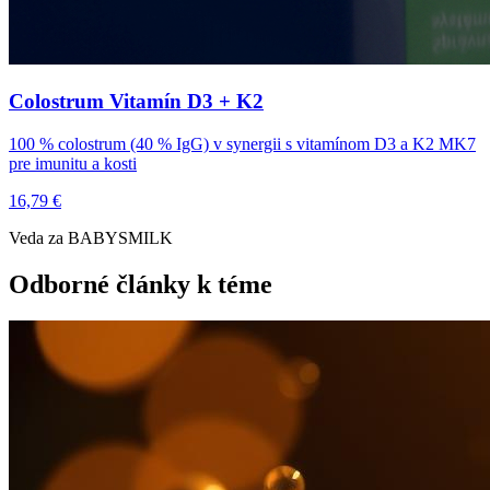
Colostrum Vitamín D3 + K2
100 % colostrum (40 % IgG) v synergii s vitamínom D3 a K2 MK7
pre imunitu a kosti
16,79 €
Veda za BABYSMILK
Odborné články k téme