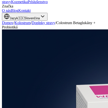
stravy
Kozmetika
Príslušenstvo
Značka
O nás
Blog
Kontakt
Jazyk
🇸🇰
Slovenčina
Domov
/
Kolostrum
/
Doplnky stravy
/
Colostrum Betaglukány +
Probiotiká