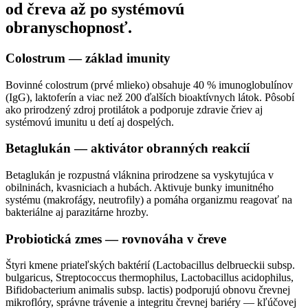
od čreva až po systémovú
obranyschopnosť.
Colostrum — základ imunity
Bovinné colostrum (prvé mlieko) obsahuje 40 % imunoglobulínov
(IgG), laktoferín a viac než 200 ďalších bioaktívnych látok. Pôsobí
ako prirodzený zdroj protilátok a podporuje zdravie čriev aj
systémovú imunitu u detí aj dospelých.
Betaglukán — aktivátor obranných reakcií
Betaglukán je rozpustná vláknina prirodzene sa vyskytujúca v
obilninách, kvasniciach a hubách. Aktivuje bunky imunitného
systému (makrofágy, neutrofily) a pomáha organizmu reagovať na
bakteriálne aj parazitárne hrozby.
Probiotická zmes — rovnováha v čreve
Štyri kmene priateľských baktérií (Lactobacillus delbrueckii subsp.
bulgaricus, Streptococcus thermophilus, Lactobacillus acidophilus,
Bifidobacterium animalis subsp. lactis) podporujú obnovu črevnej
mikroflóry, správne trávenie a integritu črevnej bariéry — kľúčovej