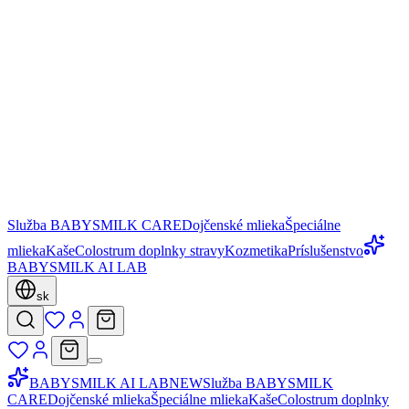
Služba BABYSMILK CARE
Dojčenské mlieka
Špeciálne
mlieka
Kaše
Colostrum doplnky stravy
Kozmetika
Príslušenstvo
BABYSMILK AI LAB
sk
BABYSMILK AI LAB
NEW
Služba BABYSMILK
CARE
Dojčenské mlieka
Špeciálne mlieka
Kaše
Colostrum doplnky