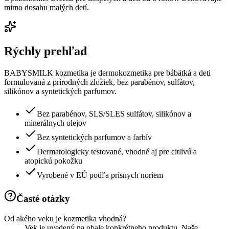
mimo dosahu malých detí.
Rýchly prehľad
BABYSMILK kozmetika je dermokozmetika pre bábätká a deti
formulovaná z prírodných zložiek, bez parabénov, sulfátov,
silikónov a syntetických parfumov.
Bez parabénov, SLS/SLES sulfátov, silikónov a
minerálnych olejov
Bez syntetických parfumov a farbív
Dermatologicky testované, vhodné aj pre citlivú a
atopickú pokožku
Vyrobené v EÚ podľa prísnych noriem
Časté otázky
Od akého veku je kozmetika vhodná?
Vek je uvedený na obale konkrétneho produktu. Naše