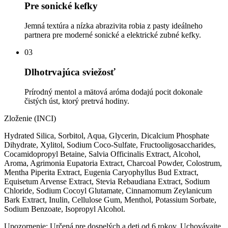
Pre sonické kefky
Jemná textúra a nízka abrazivita robia z pasty ideálneho
partnera pre moderné sonické a elektrické zubné kefky.
03
Dlhotrvajúca sviežosť
Prírodný mentol a mätová aróma dodajú pocit dokonale
čistých úst, ktorý pretrvá hodiny.
Zloženie (INCI)
Hydrated Silica, Sorbitol, Aqua, Glycerin, Dicalcium Phosphate
Dihydrate, Xylitol, Sodium Coco-Sulfate, Fructooligosaccharides,
Cocamidopropyl Betaine, Salvia Officinalis Extract, Alcohol,
Aroma, Agrimonia Eupatoria Extract, Charcoal Powder, Colostrum,
Mentha Piperita Extract, Eugenia Caryophyllus Bud Extract,
Equisetum Arvense Extract, Stevia Rebaudiana Extract, Sodium
Chloride, Sodium Cocoyl Glutamate, Cinnamomum Zeylanicum
Bark Extract, Inulin, Cellulose Gum, Menthol, Potassium Sorbate,
Sodium Benzoate, Isopropyl Alcohol.
Upozornenie:
Určená pre dospelých a deti od 6 rokov. Uchovávajte