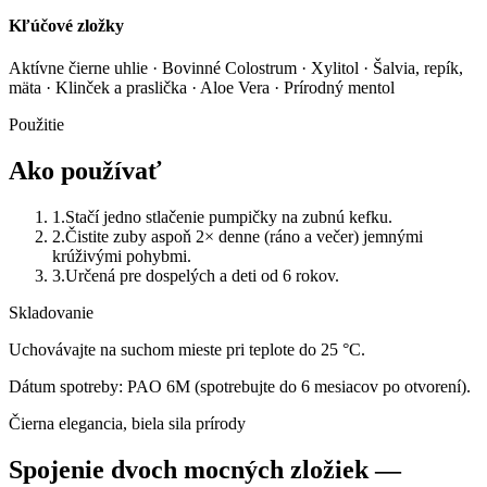
Kľúčové zložky
Aktívne čierne uhlie · Bovinné Colostrum · Xylitol · Šalvia, repík,
mäta · Klinček a praslička · Aloe Vera · Prírodný mentol
Použitie
Ako používať
1
.
Stačí jedno stlačenie pumpičky na zubnú kefku.
2
.
Čistite zuby aspoň 2× denne (ráno a večer) jemnými
krúživými pohybmi.
3
.
Určená pre dospelých a deti od 6 rokov.
Skladovanie
Uchovávajte na suchom mieste pri teplote do 25 °C.
Dátum spotreby:
PAO 6M (spotrebujte do 6 mesiacov po otvorení).
Čierna elegancia, biela sila prírody
Spojenie dvoch mocných zložiek —