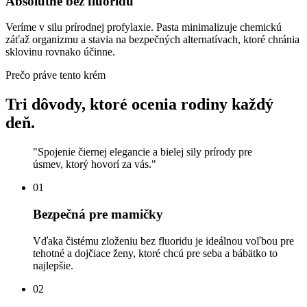
Absolútne bez fluoridu
Veríme v silu prírodnej profylaxie. Pasta minimalizuje chemickú
záťaž organizmu a stavia na bezpečných alternatívach, ktoré chránia
sklovinu rovnako účinne.
Prečo práve tento krém
Tri dôvody, ktoré ocenia rodiny každý
deň.
"
Spojenie čiernej elegancie a bielej sily prírody pre
úsmev, ktorý hovorí za vás.
"
01
Bezpečná pre mamičky
Vďaka čistému zloženiu bez fluoridu je ideálnou voľbou pre
tehotné a dojčiace ženy, ktoré chcú pre seba a bábätko to
najlepšie.
02