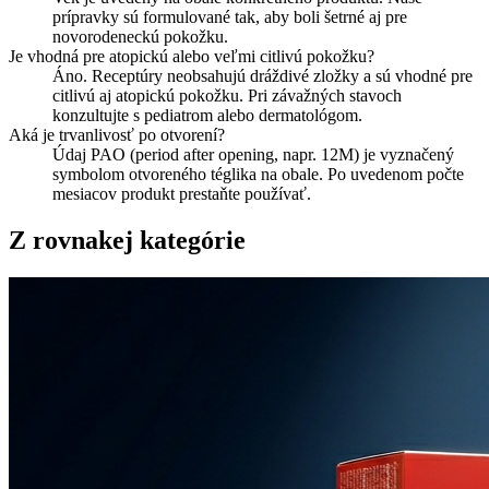
prípravky sú formulované tak, aby boli šetrné aj pre
novorodeneckú pokožku.
Je vhodná pre atopickú alebo veľmi citlivú pokožku?
Áno. Receptúry neobsahujú dráždivé zložky a sú vhodné pre
citlivú aj atopickú pokožku. Pri závažných stavoch
konzultujte s pediatrom alebo dermatológom.
Aká je trvanlivosť po otvorení?
Údaj PAO (period after opening, napr. 12M) je vyznačený
symbolom otvoreného téglika na obale. Po uvedenom počte
mesiacov produkt prestaňte používať.
Z rovnakej kategórie