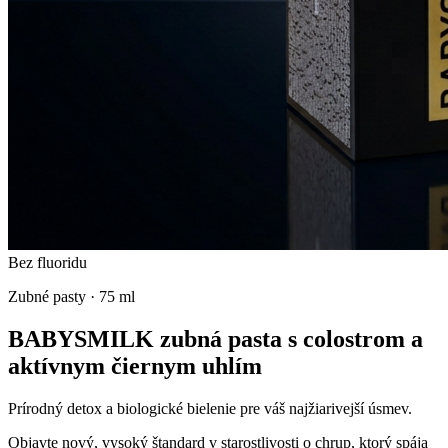
Bez fluoridu
Zubné pasty
·
75 ml
BABYSMILK zubná pasta s colostrom a
aktívnym čiernym uhlím
Prírodný detox a biologické bielenie pre váš najžiarivejší úsmev.
Objavte nový, vysoký štandard v starostlivosti o chrup, ktorý spája