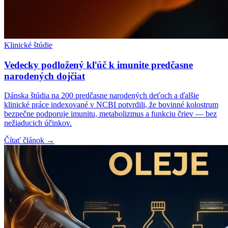
Klinické štúdie
Vedecky podložený kľúč k imunite predčasne
narodených dojčiat
Dánska štúdia na 200 predčasne narodených deťoch a ďalšie
klinické práce indexované v NCBI potvrdili, že bovinné kolostrum
bezpečne podporuje imunitu, metabolizmus a funkciu čriev — bez
nežiaducich účinkov.
Čítať článok →