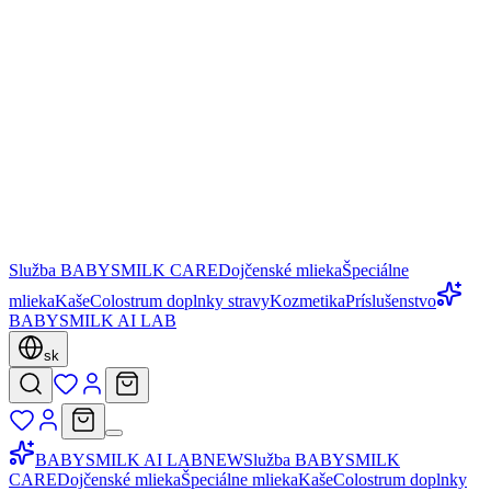
Služba BABYSMILK CARE
Dojčenské mlieka
Špeciálne
mlieka
Kaše
Colostrum doplnky stravy
Kozmetika
Príslušenstvo
BABYSMILK AI LAB
sk
BABYSMILK AI LAB
NEW
Služba BABYSMILK
CARE
Dojčenské mlieka
Špeciálne mlieka
Kaše
Colostrum doplnky