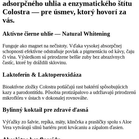
adsorpčného uhlia a enzymatického štítu
Colostra — pre úsmev, ktorý hovorí za
vás.
Aktívne čierne uhlie — Natural Whitening
Funguje ako magnet na nečistoty. Vďaka vysokej absorpčnej
schopnosti efektívne odstraňuje povlak a pigmentáciu od kávy, čaju
či vína. Výsledkom sú prirodzene belšie zuby bez abrazívnych
častíc, ktoré by dráždili sklovinu.
Laktoferín & Laktoperoxidáza
Bioaktívne zložky Colostra potláčajú rast baktérií spôsobujúcich
kazy a parodontitídu. Pôsobia protizápalovo a udržiavajú prirodzenú
mikroflóru v ústach v dokonalej rovnováhe.
Bylinný koktail pre zdravé ďasná
Výťažky zo šalvie, repíka, mäty, klinčeka a prasličky spolu s Aloe
Vera vytvárajú silnú bariéru proti krvácaniu a zápalom ďasien.