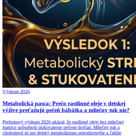
Výskum 2026
Metabolická pasca: Prečo rastlinné oleje v detskej
výžive preťažujú pečeň bábätka a mliečny tuk nie?
Prelomový výskum 2026 ukázal, že rastlinné oleje bez mliečnej
matrice spôsobujú stukovatenie pečene dojčiat. Mliečny tuk a
cholesterol sú pre detský metabolizmus prirodzenejšie a ľahšie