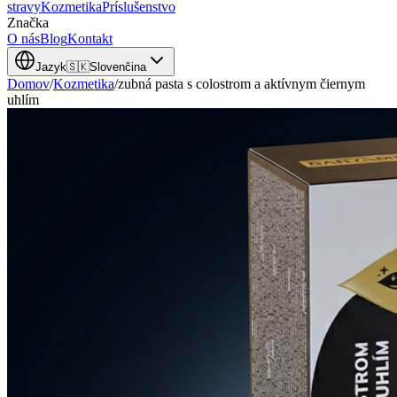
stravy
Kozmetika
Príslušenstvo
Značka
O nás
Blog
Kontakt
Jazyk
🇸🇰
Slovenčina
Domov
/
Kozmetika
/
zubná pasta s colostrom a aktívnym čiernym
uhlím