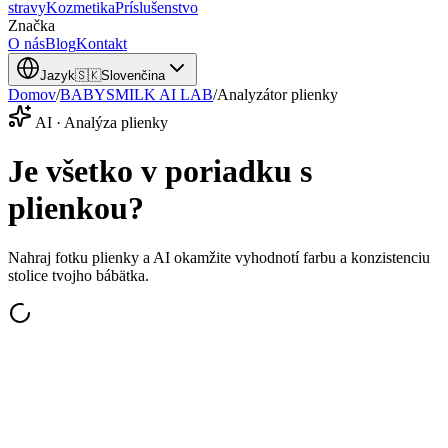
stravy
Kozmetika
Príslušenstvo
Značka
O nás
Blog
Kontakt
Jazyk
🇸🇰
Slovenčina
Domov
/
BABYSMILK AI LAB
/
Analyzátor plienky
AI · Analýza plienky
Je všetko v poriadku s
plienkou?
Nahraj fotku plienky a AI okamžite vyhodnotí farbu a konzistenciu
stolice tvojho bábätka.