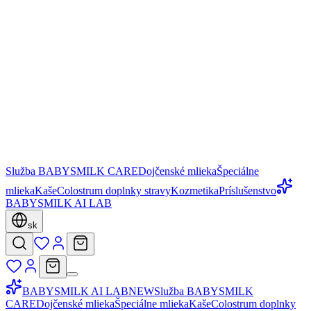
Služba BABYSMILK CARE
Dojčenské mlieka
Špeciálne
mlieka
Kaše
Colostrum doplnky stravy
Kozmetika
Príslušenstvo
BABYSMILK AI LAB
sk
BABYSMILK AI LAB
NEW
Služba BABYSMILK
CARE
Dojčenské mlieka
Špeciálne mlieka
Kaše
Colostrum doplnky