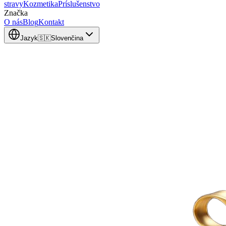
stravy
Kozmetika
Príslušenstvo
Značka
O nás
Blog
Kontakt
Jazyk
🇸🇰
Slovenčina