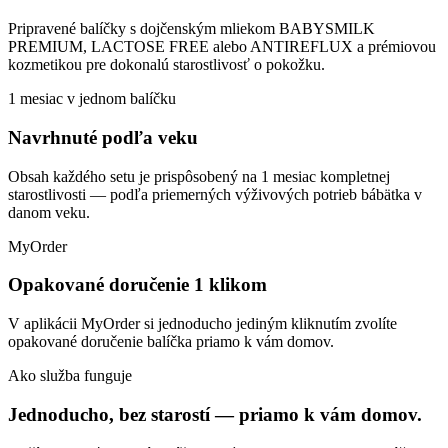
Pripravené balíčky s dojčenským mliekom BABYSMILK
PREMIUM, LACTOSE FREE alebo ANTIREFLUX a prémiovou
kozmetikou pre dokonalú starostlivosť o pokožku.
1 mesiac v jednom balíčku
Navrhnuté podľa veku
Obsah každého setu je prispôsobený na 1 mesiac kompletnej
starostlivosti — podľa priemerných výživových potrieb bábätka v
danom veku.
MyOrder
Opakované doručenie 1 klikom
V aplikácii MyOrder si jednoducho jediným kliknutím zvolíte
opakované doručenie balíčka priamo k vám domov.
Ako služba funguje
Jednoducho, bez starostí — priamo k vám domov.