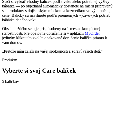
Stačí si vybrať vhodný balíček podľa veku alebo potrebnej výživy
bábätka — po objednaní automaticky dostanete na mieru pripravený
set produktov s dojčenským mliekom a kozmetikou vo výnimočnej
cene. Balíčky sú navrhnuté podľa priemerných výživových potrieb
bábätka daného veku.
Obsah každého setu je prispôsobený na
1 mesiac kompletnej
starostlivosti
. Pre opätovné doručenie si v aplikácii
MyOrder
jediným kliknutím zvolíte opakované doručenie balíčka priamo k
vám domov.
„Pretože nám záleží na vašej spokojnosti a zdraví vašich detí."
Produkty
Vyberte si svoj Care balíček
5
balíčkov