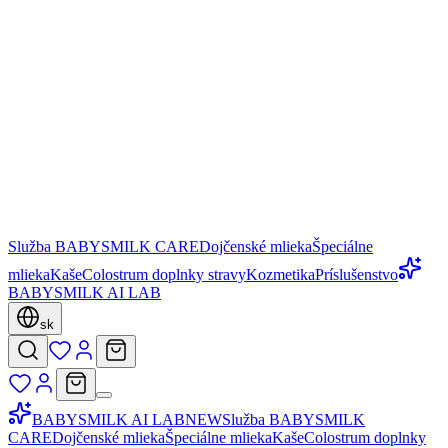
Služba BABYSMILK CARE
Dojčenské mlieka
Špeciálne
mlieka
Kaše
Colostrum doplnky stravy
Kozmetika
Príslušenstvo
BABYSMILK AI LAB
sk
BABYSMILK AI LAB
NEW
Služba BABYSMILK
CARE
Dojčenské mlieka
Špeciálne mlieka
Kaše
Colostrum doplnky