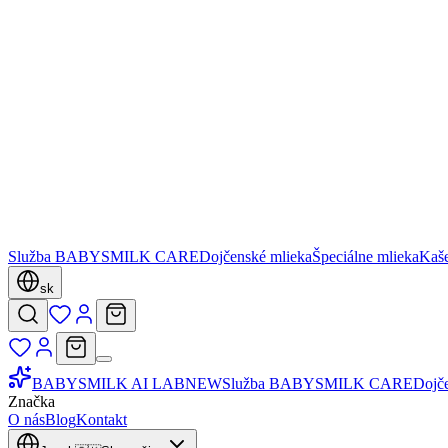
Služba BABYSMILK CARE
Dojčenské mlieka
Špeciálne mlieka
Kaš
sk
BABYSMILK AI LAB
NEW
Služba BABYSMILK CARE
Dojč
Značka
O nás
Blog
Kontakt