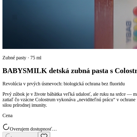
Zubné pasty
·
75 ml
BABYSMILK detská zubná pasta s Colostr
Revolúcia v prvých úsmevoch: biologická ochrana bez fluoridu
Prvý zúbok je v živote bábätka veľká udalosť, ale ruku na srdce — 
zatiaľ čo vzácne Colostrum vykonáva „neviditeľnú prácu“ v ochrane ú
silou prírodnej imunity.
Cena
Overujem dostupnosť…