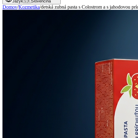
Jazyk
🇸🇰
Slovenčina
Domov
/
Kozmetika
/
detská zubná pasta s Colostrom a s jahodovou pr