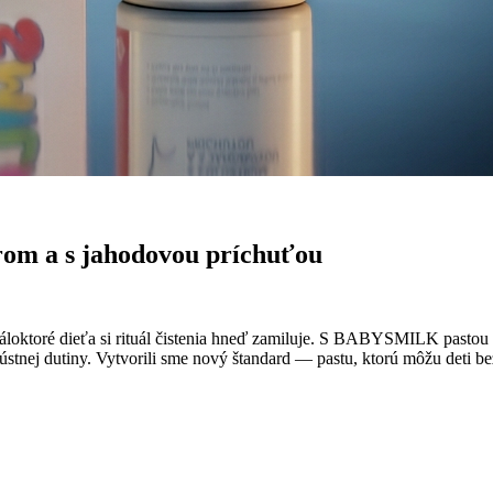
om a s jahodovou príchuťou
máloktoré dieťa si rituál čistenia hneď zamiluje. S BABYSMILK pastou
stnej dutiny. Vytvorili sme nový štandard — pastu, ktorú môžu deti bez