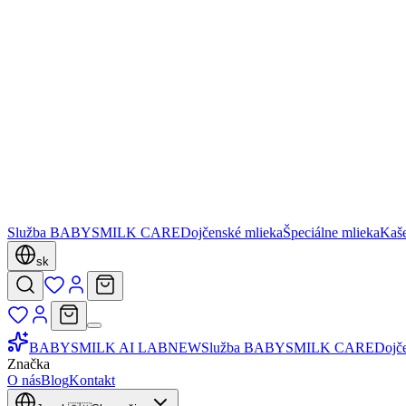
Služba BABYSMILK CARE
Dojčenské mlieka
Špeciálne mlieka
Kaš
sk
BABYSMILK AI LAB
NEW
Služba BABYSMILK CARE
Dojč
Značka
O nás
Blog
Kontakt