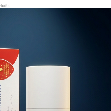
íchuťou