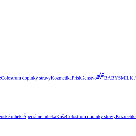
e
Colostrum doplnky stravy
Kozmetika
Príslušenstvo
BABYSMILK 
enské mlieka
Špeciálne mlieka
Kaše
Colostrum doplnky stravy
Kozmetik