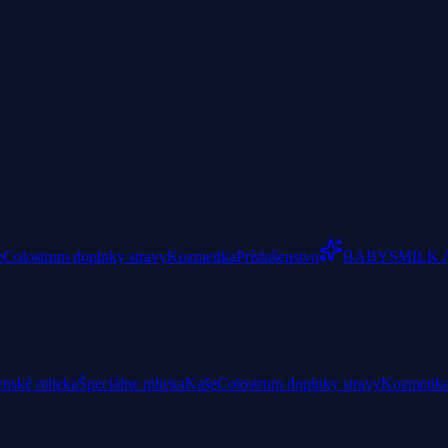
e
Colostrum doplnky stravy
Kozmetika
Príslušenstvo
BABYSMILK 
enské mlieka
Špeciálne mlieka
Kaše
Colostrum doplnky stravy
Kozmetik