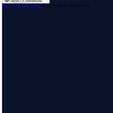
Jazyk
🇸🇰
Slovenčina
Domov
/
Premium mlieka
/
BABYSMILK PREMIUM 2