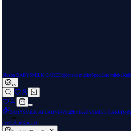
Služba BABYSMILK CARE
Dojčenské mlieka
Špeciálne mlieka
Kaš
sk
BABYSMILK AI LAB
NEW
Služba BABYSMILK CARE
Dojč
Značka
O nás
Blog
Kontakt