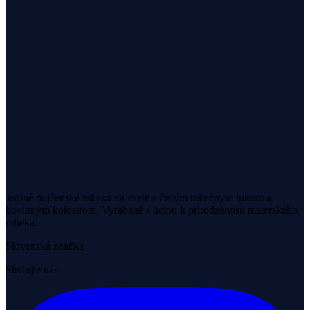
Jediné dojčenské mlieka na svete s čistým mliečnym tukom a
bovinným kolostrom. Vyrábané s úctou k prirodzenosti materského
mlieka.
Slovenská značka
Sledujte nás