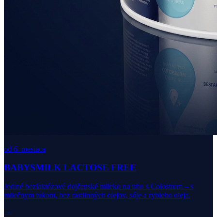
od 6. mesiaca
BABYSMILK LACTOSE FREE
Jediné bezlaktózové dojčenské mlieko na trhu s Colostrom – s
mliečnym tukom, bez rastlinných olejov, sóje a rybieho oleja.
→