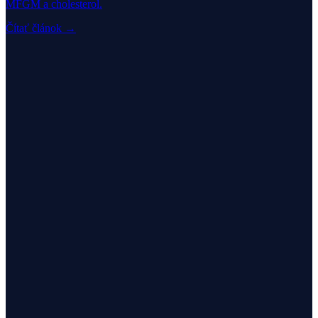
MFGM a cholesterol.
Čítať článok →