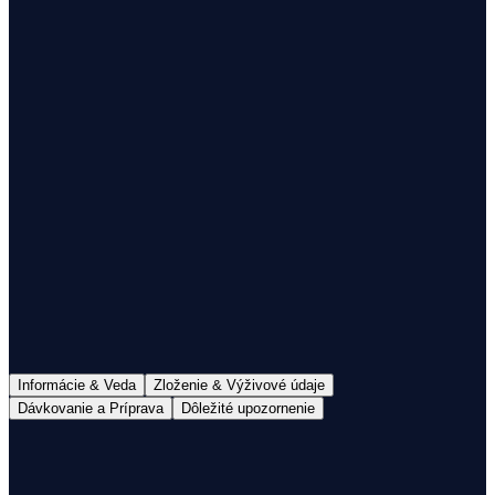
1
Doručenie do 48h
Doprava nad 60€ zdarma
100% mliečny tuk
S Colostrom
Informácie & Veda
Zloženie & Výživové údaje
Dávkovanie a Príprava
Dôležité upozornenie