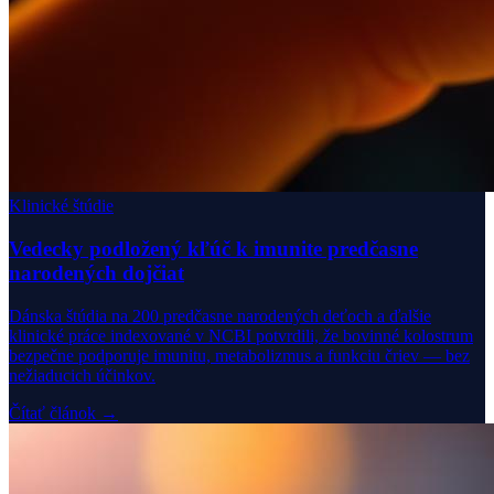
Klinické štúdie
Vedecky podložený kľúč k imunite predčasne
narodených dojčiat
Dánska štúdia na 200 predčasne narodených deťoch a ďalšie
klinické práce indexované v NCBI potvrdili, že bovinné kolostrum
bezpečne podporuje imunitu, metabolizmus a funkciu čriev — bez
nežiaducich účinkov.
Čítať článok →