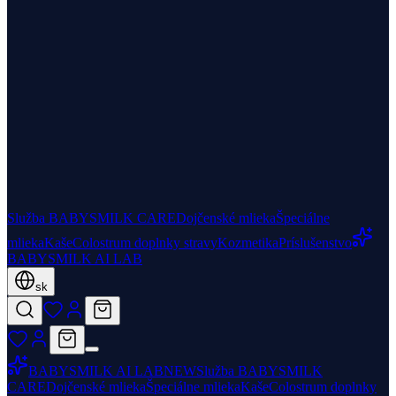
Služba BABYSMILK CARE
Dojčenské mlieka
Špeciálne
mlieka
Kaše
Colostrum doplnky stravy
Kozmetika
Príslušenstvo
BABYSMILK AI LAB
sk
BABYSMILK AI LAB
NEW
Služba BABYSMILK
CARE
Dojčenské mlieka
Špeciálne mlieka
Kaše
Colostrum doplnky