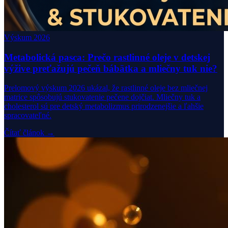
Výskum 2026
Metabolická pasca: Prečo rastlinné oleje v detskej
výžive preťažujú pečeň bábätka a mliečny tuk nie?
Prelomový výskum 2026 ukázal, že rastlinné oleje bez mliečnej
matrice spôsobujú stukovatenie pečene dojčiat. Mliečny tuk a
cholesterol sú pre detský metabolizmus prirodzenejšie a ľahšie
spracovateľné.
Čítať článok →