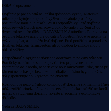
Dôležité upozornenie
Dojčenie je pre dojčatá najlepším spôsobom výživy. Materské
mlieko poskytuje komplexnú výživu a obsahuje protilátky
posilňujúce imunitu dieťaťa. WHO odporúča výlučné dojčenie
počas prvých šiestich mesiacov a pokračovanie v dojčení až do
dvoch rokov alebo dlhšie.
BABYSMILK Antireflux - Potravina na
osobitné lekárske účely pre dojčatá s Colostrom 900 g
je určený na
výživu dojčiat, ak nemôžu byť dojčené.
Pred použitím sa poraďte s
detským lekárom, farmaceutom alebo osobou kvalifikovanou v
oblasti výživy.
Bezpečnosť a hygiena:
dôkladne dodržiavajte pokyny výrobcu.
Pomôcky na kŕmenie sterilizujte, čerstvo pripravené mlieko
spotrebujte do 2 hodín, neohrievajte ho v mikrovlnnej rúre, dieťa pri
kŕmení nenechávajte bez dozoru a dbajte na ústnu hygienu. Obsah
dózy spotrebujte do 3 týždňov po otvorení.
Rozhodnutie nedojčiť alebo kombinovať dojčenie s kŕmením z fľaše
môže znížiť prirodzenú tvorbu materského mlieka a sťažiť neskorší
návrat k výlučnému dojčeniu. Zvážte aj sociálne a ekonomické
dôsledky.
Veda za BABYSMILK