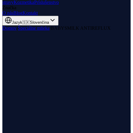
stravy
Kozmetika
Príslušenstvo
Značka
O nás
Blog
Kontakt
Jazyk
🇸🇰
Slovenčina
Domov
/
Špeciálne mlieka
/
BABYSMILK ANTIREFLUX