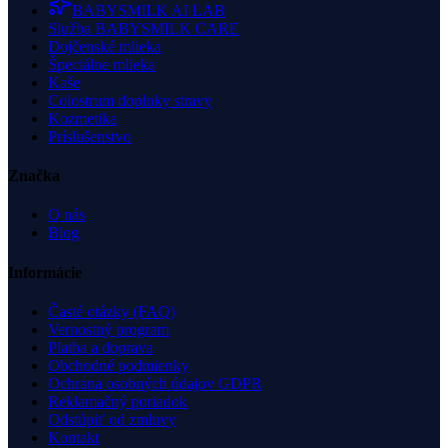
BABYSMILK AI LAB
Služba BABYSMILK CARE
Dojčenské mlieka
Špeciálne mlieka
Kaše
Colostrum doplnky stravy
Kozmetika
Príslušenstvo
Značka
O nás
Blog
Informácie
Časté otázky (FAQ)
Vernostný program
Platba a doprava
Obchodné podmienky
Ochrana osobných údajov GDPR
Reklamačný poriadok
Odstúpiť od zmluvy
Kontakt