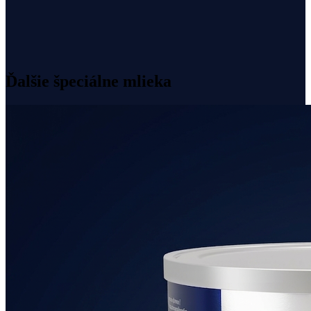
Mliečny tuk namiesto rastlinných olejov
Bez palmového, sójového a rybieho oleja
Iba laktóza ako zdroj sacharidov
Bez sóje a bez GMO
Ďalšie špeciálne mlieka