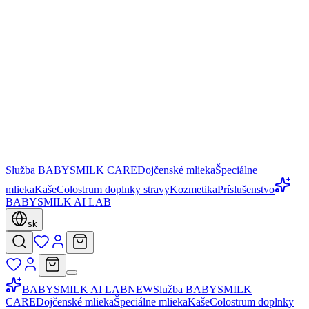
Služba BABYSMILK CARE
Dojčenské mlieka
Špeciálne
mlieka
Kaše
Colostrum doplnky stravy
Kozmetika
Príslušenstvo
BABYSMILK AI LAB
sk
BABYSMILK AI LAB
NEW
Služba BABYSMILK
CARE
Dojčenské mlieka
Špeciálne mlieka
Kaše
Colostrum doplnky