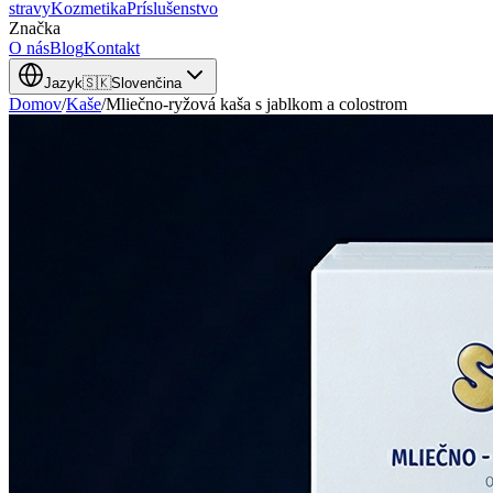
stravy
Kozmetika
Príslušenstvo
Značka
O nás
Blog
Kontakt
Jazyk
🇸🇰
Slovenčina
Domov
/
Kaše
/
Mliečno-ryžová kaša s jablkom a colostrom