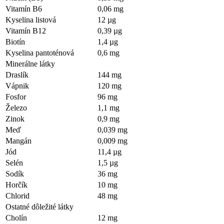
Vitamín B6
0,06 mg
Kyselina listová
12 µg
Vitamín B12
0,39 µg
Biotín
1,4 µg
Kyselina pantoténová
0,6 mg
Minerálne látky
Draslík
144 mg
Vápnik
120 mg
Fosfor
96 mg
Železo
1,1 mg
Zinok
0,9 mg
Meď
0,039 mg
Mangán
0,009 mg
Jód
11,4 µg
Selén
1,5 µg
Sodík
36 mg
Horčík
10 mg
Chlorid
48 mg
Ostatné dôležité látky
Cholín
12 mg