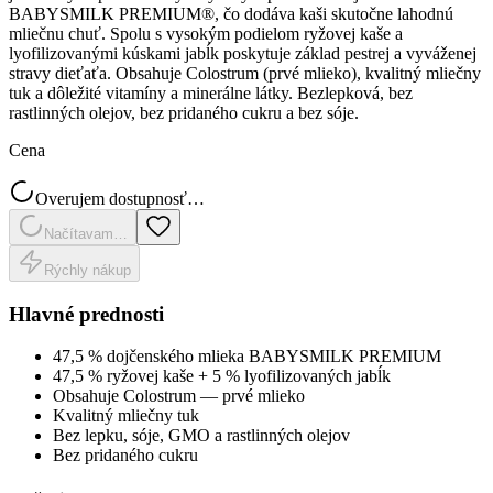
BABYSMILK PREMIUM®, čo dodáva kaši skutočne lahodnú
mliečnu chuť. Spolu s vysokým podielom ryžovej kaše a
lyofilizovanými kúskami jabĺk poskytuje základ pestrej a vyváženej
stravy dieťaťa. Obsahuje Colostrum (prvé mlieko), kvalitný mliečny
tuk a dôležité vitamíny a minerálne látky. Bezlepková, bez
rastlinných olejov, bez pridaného cukru a bez sóje.
Cena
Overujem dostupnosť…
Načítavam…
Rýchly nákup
Hlavné prednosti
47,5 % dojčenského mlieka BABYSMILK PREMIUM
47,5 % ryžovej kaše + 5 % lyofilizovaných jabĺk
Obsahuje Colostrum — prvé mlieko
Kvalitný mliečny tuk
Bez lepku, sóje, GMO a rastlinných olejov
Bez pridaného cukru