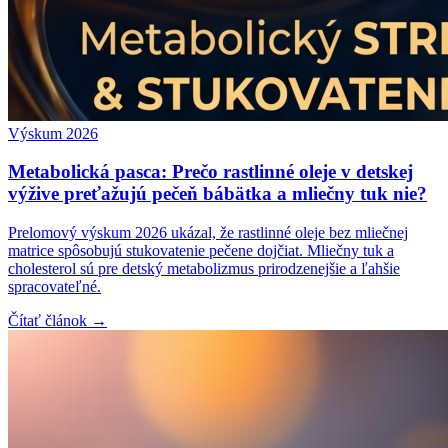
Výskum 2026
Metabolická pasca: Prečo rastlinné oleje v detskej
výžive preťažujú pečeň bábätka a mliečny tuk nie?
Prelomový výskum 2026 ukázal, že rastlinné oleje bez mliečnej
matrice spôsobujú stukovatenie pečene dojčiat. Mliečny tuk a
cholesterol sú pre detský metabolizmus prirodzenejšie a ľahšie
spracovateľné.
Čítať článok →