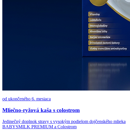
od ukončeného 6. mesiaca
Mliečno-ryžová kaša s colostrom
Jedinečný doplnok stravy s vysokým podielom dojčenského mlieka
BABYSMILK PREMIUM a Colostrom