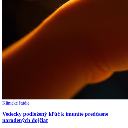
Klinické štúdie
Vedecky podložený kľúč k imunite predčasne
narodených dojčiat