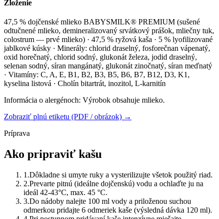
Zloženie
47,5 % dojčenské mlieko BABYSMILK® PREMIUM (sušené
odtučnené mlieko, demineralizovaný srvátkový prášok, mliečny tuk,
colostrum — prvé mlieko) · 47,5 % ryžová kaša · 5 % lyofilizované
jablkové kúsky · Minerály: chlorid draselný, fosforečnan vápenatý,
oxid horečnatý, chlorid sodný, glukonát železa, jodid draselný,
selenan sodný, síran mangánatý, glukonát zinočnatý, síran meďnatý
· Vitamíny: C, A, E, B1, B2, B3, B5, B6, B7, B12, D3, K1,
kyselina listová · Cholín bitartrát, inozitol, L-karnitín
Informácia o alergénoch:
Výrobok obsahuje mlieko.
Zobraziť plnú etiketu (PDF / obrázok) →
Príprava
Ako pripraviť kašu
1
.
Dôkladne si umyte ruky a vysterilizujte všetok použitý riad.
2
.
Prevarte pitnú (ideálne dojčenskú) vodu a ochlaďte ju na
ideál 42-43°C, max. 45 °C.
3
.
Do nádoby nalejte 100 ml vody a priloženou suchou
odmerkou pridajte 6 odmeriek kaše (výsledná dávka 120 ml).
4
.
Pri postupnom pridávaní kaše intenzívne miešajte.