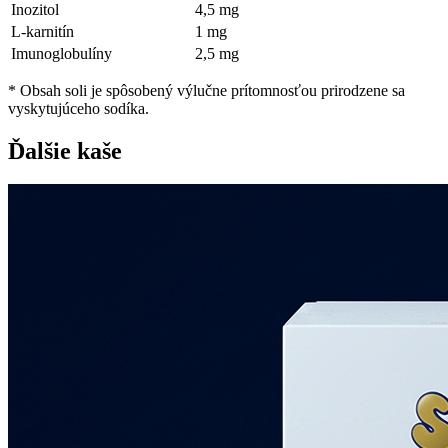
Inozitol
4,5 mg
L-karnitín
1 mg
Imunoglobulíny
2,5 mg
* Obsah soli je spôsobený výlučne prítomnosťou prirodzene sa
vyskytujúceho sodíka.
Ďalšie kaše