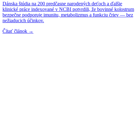
Dánska štúdia na 200 predčasne narodených deťoch a ďalšie
klinické práce indexované v NCBI potvrdili, že bovinné kolostrum
bezpečne podporuje imunitu, metabolizmus a funkciu čriev — bez
nežiaducich účinkov.
Čítať článok →