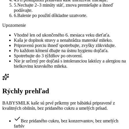
5
.
Nechajte 2–3 minúty stáť, znova premiešajte a ihneď
podávajte.
6
.
Balenie po použití dôkladne uzatvorte.
Upozornenie
Vhodné len od ukončeného 6. mesiaca veku dieťaťa.
Kaša je doplnok stravy a nenahrádza materské mlieko.
Pripravenú porciu ihneď spotrebujte, zvyšky zlikvidujte.
Po každom kŕmení dbajte na ústnu hygienu dojčaťa.
Spotrebujte do 3 týždňov po otvorení.
Nie je určený pre dojčatá s intoleranciou laktózy a alergiou na
bielkovinu kravského mlieka.
Rýchly prehľad
BABYSMILK kaše sú prvé príkrmy pre bábätká pripravené z
kvalitných obilnín, bez pridaného cukru a umelých prísad.
Bez pridaného cukru, bez konzervantov, bez umelých
farbív