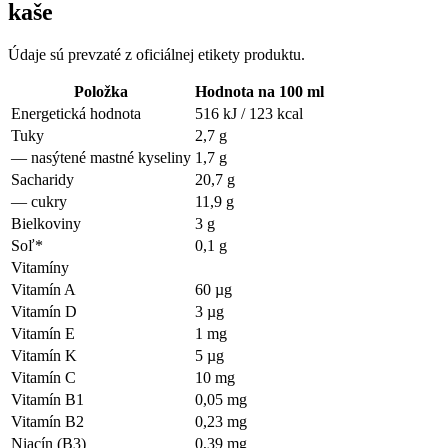
kaše
Údaje sú prevzaté z oficiálnej etikety produktu.
Položka
Hodnota na 100 ml
Energetická hodnota
516 kJ / 123 kcal
Tuky
2,7 g
—
nasýtené mastné kyseliny
1,7 g
Sacharidy
20,7 g
—
cukry
11,9 g
Bielkoviny
3 g
Soľ*
0,1 g
Vitamíny
Vitamín A
60 µg
Vitamín D
3 µg
Vitamín E
1 mg
Vitamín K
5 µg
Vitamín C
10 mg
Vitamín B1
0,05 mg
Vitamín B2
0,23 mg
Niacín (B3)
0,39 mg