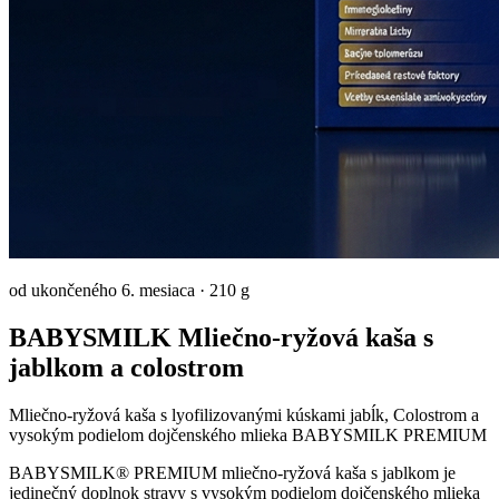
od ukončeného 6. mesiaca
·
210 g
BABYSMILK Mliečno-ryžová kaša s
jablkom a colostrom
Mliečno-ryžová kaša s lyofilizovanými kúskami jabĺk, Colostrom a
vysokým podielom dojčenského mlieka BABYSMILK PREMIUM
BABYSMILK® PREMIUM mliečno-ryžová kaša s jablkom je
jedinečný doplnok stravy s vysokým podielom dojčenského mlieka