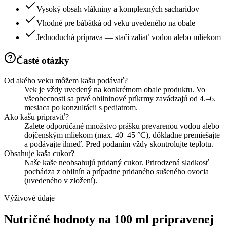
Vysoký obsah vlákniny a komplexných sacharidov
Vhodné pre bábätká od veku uvedeného na obale
Jednoduchá príprava — stačí zaliať vodou alebo mliekom
Časté otázky
Od akého veku môžem kašu podávať?
Vek je vždy uvedený na konkrétnom obale produktu. Vo
všeobecnosti sa prvé obilninové príkrmy zavádzajú od 4.–6.
mesiaca po konzultácii s pediatrom.
Ako kašu pripraviť?
Zalete odporúčané množstvo prášku prevarenou vodou alebo
dojčenským mliekom (max. 40–45 °C), dôkladne premiešajte
a podávajte ihneď. Pred podaním vždy skontrolujte teplotu.
Obsahuje kaša cukor?
Naše kaše neobsahujú pridaný cukor. Prirodzená sladkosť
pochádza z obilnín a prípadne pridaného sušeného ovocia
(uvedeného v zložení).
Výživové údaje
Nutričné hodnoty na 100 ml pripravenej