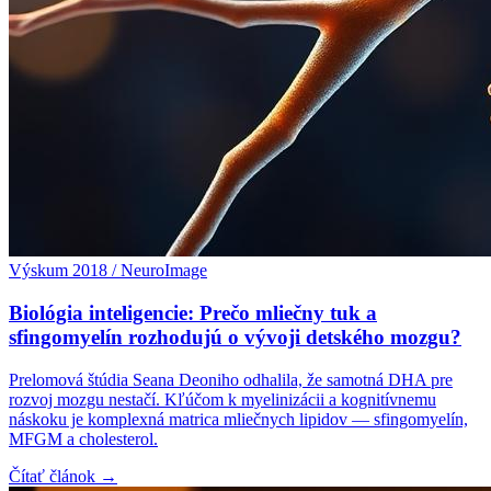
Výskum 2018 / NeuroImage
Biológia inteligencie: Prečo mliečny tuk a
sfingomyelín rozhodujú o vývoji detského mozgu?
Prelomová štúdia Seana Deoniho odhalila, že samotná DHA pre
rozvoj mozgu nestačí. Kľúčom k myelinizácii a kognitívnemu
náskoku je komplexná matrica mliečnych lipidov — sfingomyelín,
MFGM a cholesterol.
Čítať článok →